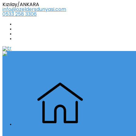
Kızılay/ANKARA
info@ozeldersdunyasi.com
0533 258 3306