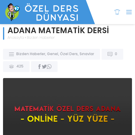
ADANA MATEMATİK DERSİ
Anasayfa
»
Bizden Haberler
Bizden Haberler
,
Genel
,
Özel Ders
,
Sınavlar
0
425