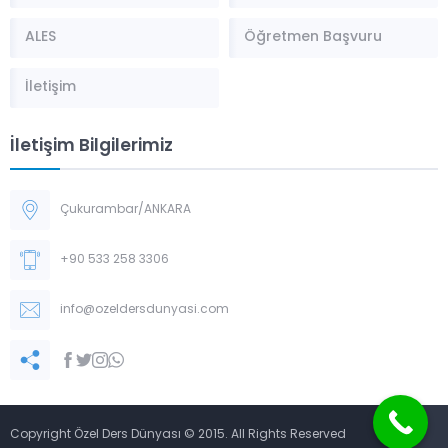
ALES
Öğretmen Başvuru
İletişim
İletişim Bilgilerimiz
Çukurambar/ANKARA
+90 533 258 3306
info@ozeldersdunyasi.com
Copyright Özel Ders Dünyası © 2015. All Rights Reserved