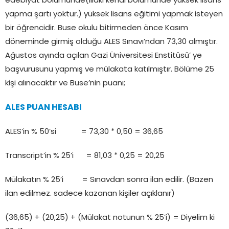
edebiyat bölümünde(illaki kendi bölümünde yüksek lisans
yapma şartı yoktur.) yüksek lisans eğitimi yapmak isteyen
bir öğrencidir. Buse okulu bitirmeden önce Kasım
döneminde girmiş olduğu ALES Sınavı’ndan 73,30 almıştır.
Ağustos ayında açılan Gazi Üniversitesi Enstitüsü’ ye
başvurusunu yapmış ve mülakata katılmıştır. Bölüme 25
kişi alınacaktır ve Buse’nin puanı;
ALES PUAN HESABI
ALES’in % 50’si = 73,30 * 0,50 = 36,65
Transcript’in % 25’i = 81,03 * 0,25 = 20,25
Mülakatın % 25’i = Sınavdan sonra ilan edilir. (Bazen
ilan edilmez. sadece kazanan kişiler açıklanır)
(36,65) + (20,25) + (Mülakat notunun % 25’i) = Diyelim ki