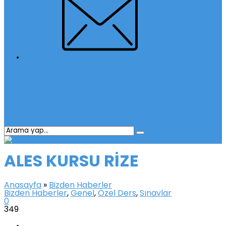
İletişim
ALES KURSU RİZE
Anasayfa
»
Bizden Haberler
Bizden Haberler
,
Genel
,
Özel Ders
,
Sınavlar
0
349