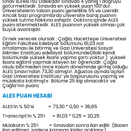
Sınav süresi 150 Dakikadır Sınavda 4 yanlış 1 doğruyu
götürmektedir. Sınavda en yüksek puan 100’dür.
Üniversitelerin taban puanı genellikle 55 ve üzeridir.
Ancak bazı programlarda üniversite baraj puanını
yüksek tutma hakkına sahiptir. Doktora içinde ALES
puanı istenmektedir. ALES puanının yüksek olması çok
büyük avantajdır.
Örnek verecek olursak ; Çağla, Hacettepe Üniversitesi
Eğitim Fakültesi Edebiyat bölümünü 81,03 not
ortalaması ile bitirmiş ve Gazi Üniversitesi Sosyal
bilimler Enstitüsü edebiyat bölümünde(illaki kendi
bölümünde yüksek lisans yapma şartı yoktur.) yüksek
lisans eğitimi yapmak isteyen bir öğrencidir. Çağla
okulu bitirmeden önce Kasım döneminde girmiş olduğu
ALES Sınavı’ndan 73,30 almıştır. Ağustos ayında açılan
Gazi Üniversitesi Enstitüsü’ ye başvurusunu yapmış ve
mülakata katılmıştır. Bölüme 25 kişi alınacaktır ve
Çağla’nın puanı;
ALES PUAN HESABI
ALES’in % 50’si = 73,30 * 0,50 = 36,65
Transcript’in % 25’i = 81,03 * 0,25 = 20,25
Mülakatın % 25’i = Sınavdan sonra ilan edilir. (Bazen
ilan edilmez. sadece kazanan kişiler açıklanır)