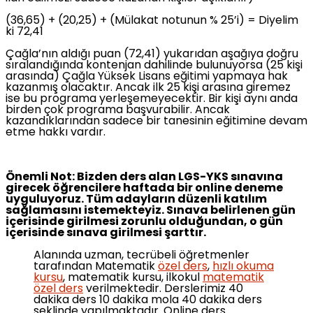
(36,65) + (20,25) + (Mülakat notunun % 25’i) = Diyelim
ki 72,41
Çağla’nın aldığı puan (72,41) yukarıdan aşağıya doğru
sıralandığında kontenjan dahilinde bulunuyorsa (25 kişi
arasında) Çağla Yüksek Lisans eğitimi yapmaya hak
kazanmış olacaktır. Ancak ilk 25 kişi arasına giremez
ise bu programa yerleşemeyecektir. Bir kişi aynı anda
birden çok programa başvurabilir. Ancak
kazandıklarından sadece bir tanesinin eğitimine devam
etme hakkı vardır.
Önemli Not: Bizden ders alan LGS-YKS sınavına
girecek öğrencilere haftada
bir online deneme
uyguluyoruz. Tüm adayların düzenli katılım
sağlamasını istemekteyiz. Sınava belirlenen gün
içerisinde girilmesi zorunlu olduğundan, o gün
içerisinde sınava girilmesi şarttır.
Alanında uzman, tecrübeli öğretmenler
tarafından Matematik
özel ders
,
hızlı okuma
kursu
, matematik kursu, ilkokul
matematik
özel ders
verilmektedir. Derslerimiz 40
dakika ders 10 dakika mola 40 dakika ders
şeklinde yapılmaktadır. Online ders