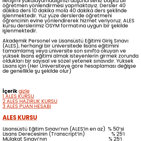
iletişimi yakalayamadığınızı düşünürseniz başka bir
öğretmen yönlendirmesi yapmaktayız. Dersler 40
dakika ders 10 dakika mola 40 dakika ders şeklinde
işlenmektedir. Yüz yüze derslerde öğretmeni
öğrencinin evine yönlendirerek hizmet veriyoruz. ALES
kursu derslerimiz ÖSYM formatına uygun bir şekilde
işlenmektedir.
Akademik Personel ve Lisansüstü Eğitimi Giriş Sınavı
(ALES), herhangi bir üniversitede lisans eğitimini
tamamlamış veya üniversite son sınıfta okuyan ve
yüksek lisans eğitimi almak isteyenlerin girmek zorunda
oldukları bir sayısal ve sözel yetenek sınavıdır. Yüksek
Lisans için (Her Üniversiteye göre hesaplaması değişse
de genellikle şu şekilde olur)
İçerik
gizle
1
ALES KURSU
2
ALES HAZIRLIK KURSU
3
ALES PUAN HESABI
ALES KURSU
Lisansüstü Eğitim Sınavı’nın (ALES’in en az) % 50’si
Lisans Derecesinin (Transcript’in) % 25’i
Mülakat Sınavı’nın % 25’i