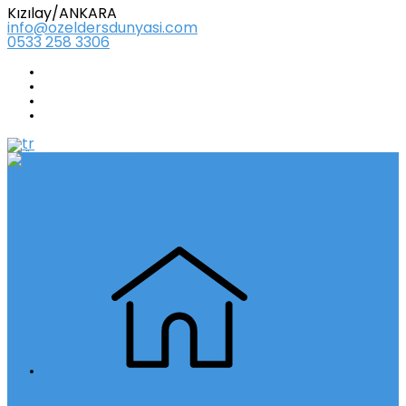
Kızılay/ANKARA
info@ozeldersdunyasi.com
0533 258 3306