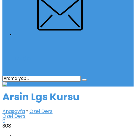
İletişim
Arsin Lgs Kursu
Anasayfa
»
Özel Ders
Özel Ders
0
308