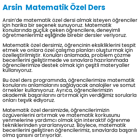
Arsin Matematik Özel Ders
Arsin’de matematik özel dersi almak isteyen öğrenciler
için harika bir seçenek sunuyoruz. Matematik
konularında güçlük çeken öğrencilere, deneyimli
öğretmenlerimiz eşliğinde birebir dersler veriyoruz.
Matematik özel dersimiz, öğrencinin eksikliklerini tespit
etmek ve onlara özel çalışma planları oluşturmak için
özelleştirilmiştir. Konuları anlamada, problem çözme
becerilerini geliştirmede ve sınavlara hazırlanmada
öğrencilerimize destek olmak için çeşitli materyaller
kullanıyoruz.
Bu özel ders programında, öğrencilerimize matematik
konularını anlamalarını sağlayacak analojiler ve somut
örnekler kullanıyoruz. Ayrıca, öğrencilerimizin
akademik başarılarını artırmak için verdiğimiz sorularla
onları teşvik ediyoruz.
Matematik özel dersimizde, öğrencilerimizin
özgüvenlerini artırmak ve matematik korkusunu
yenmelerine yardımcı olmak için interaktif öğrenme
tekniklerinden yararlanıyoruz. Böylece, matematik
becerilerini geliştiren öğrencilerimiz, sınavlarda başarılı
olma şansını artırıyorlar.