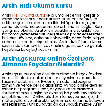
Arsin Hızlı Okuma Kursu
Arsin
Hızlı Okuma Kursu
ile okuma becerinizi geliştirip
zamandan tasarruf edebilirsiniz. Bu kurs, size hızlı ve
etkili bir şekilde okuma tekniklerini öğretirken, aynı
zamanda anlama becerinizi de artırmanızı sağlar. Kurs
içeriğinde okuma stratejileri, odaklanma teknikleri ve
kavrama yeteneklerinizi geliştirecek pratik egzersizler
bulunur. Böylece, daha hızlı okuyabilir, daha fazla bilgiye
daha kısa sürede erişebilirsiniz. Arsin Hızlı Okuma Kursu
sayesinde okumayı bir zevk haline getirecek ve günlük
hayatınızı kolaylaştıracaksınız.
Arsin Lgs Kursu Online Özel Ders
Almanın Faydaları Nelerdir?
Arsin Lgs Kursu online özel ders almanın birçok faydası
vardır. İlk olarak, online dersler sayesinde zamandan
tasarruf edebilirsiniz. Evden çıkmadan, istediğiniz
zaman ve yerde ders alabilirsiniz. Ayrıca, online dersler
esnek bir program sunar, böylece kendi hızınızda
ilerleyebilirsiniz. Başka bir avantaj ise geniş kaynaklara
erişebilmenizdir. Online platformlar sayesinde, çeşitli
materyallere ve interaktif öğrenme araçlarına kolayca
erişebilirsiniz. Tüm bu faydaları düşündüğümüzde, Arsin