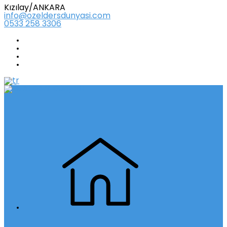
Kızılay/ANKARA
info@ozeldersdunyasi.com
0533 258 3306