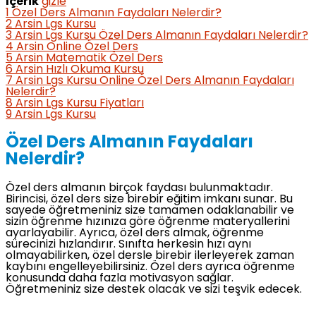
İçerik
gizle
1
Özel Ders Almanın Faydaları Nelerdir?
2
Arsin Lgs Kursu
3
Arsin Lgs Kursu Özel Ders Almanın Faydaları Nelerdir?
4
Arsin Online Özel Ders
5
Arsin Matematik Özel Ders
6
Arsin Hızlı Okuma Kursu
7
Arsin Lgs Kursu Online Özel Ders Almanın Faydaları
Nelerdir?
8
Arsin Lgs Kursu Fiyatları
9
Arsin Lgs Kursu
Özel Ders Almanın Faydaları
Nelerdir?
Özel ders almanın birçok faydası bulunmaktadır.
Birincisi, özel ders size birebir eğitim imkanı sunar. Bu
sayede öğretmeniniz size tamamen odaklanabilir ve
sizin öğrenme hızınıza göre öğrenme materyallerini
ayarlayabilir. Ayrıca, özel ders almak, öğrenme
sürecinizi hızlandırır. Sınıfta herkesin hızı aynı
olmayabilirken, özel dersle birebir ilerleyerek zaman
kaybını engelleyebilirsiniz. Özel ders ayrıca öğrenme
konusunda daha fazla motivasyon sağlar.
Öğretmeniniz size destek olacak ve sizi teşvik edecek.