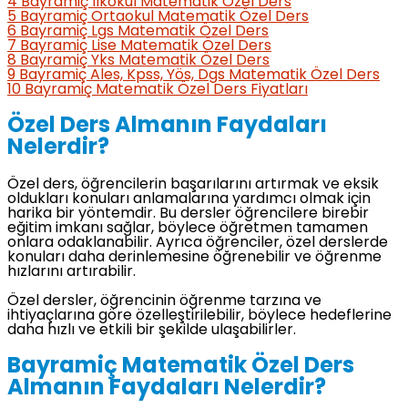
4
Bayramiç İlkokul Matematik Özel Ders
5
Bayramiç Ortaokul Matematik Özel Ders
6
Bayramiç Lgs Matematik Özel Ders
7
Bayramiç Lise Matematik Özel Ders
8
Bayramiç Yks Matematik Özel Ders
9
Bayramiç Ales, Kpss, Yös, Dgs Matematik Özel Ders
10
Bayramiç Matematik Özel Ders Fiyatları
Özel Ders Almanın Faydaları
Nelerdir?
Özel ders, öğrencilerin başarılarını artırmak ve eksik
oldukları konuları anlamalarına yardımcı olmak için
harika bir yöntemdir. Bu dersler öğrencilere birebir
eğitim imkanı sağlar, böylece öğretmen tamamen
onlara odaklanabilir. Ayrıca öğrenciler, özel derslerde
konuları daha derinlemesine öğrenebilir ve öğrenme
hızlarını artırabilir.
Özel dersler, öğrencinin öğrenme tarzına ve
ihtiyaçlarına göre özelleştirilebilir, böylece hedeflerine
daha hızlı ve etkili bir şekilde ulaşabilirler.
Bayramiç Matematik Özel Ders
Almanın Faydaları Nelerdir?