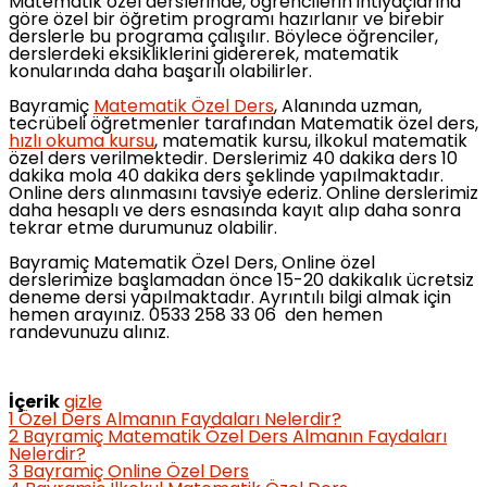
Matematik özel derslerinde, öğrencilerin ihtiyaçlarına
göre özel bir öğretim programı hazırlanır ve birebir
derslerle bu programa çalışılır. Böylece öğrenciler,
derslerdeki eksikliklerini gidererek, matematik
konularında daha başarılı olabilirler.
Bayramiç
Matematik Özel Ders
, Alanında uzman,
tecrübeli öğretmenler tarafından Matematik özel ders,
hızlı okuma kursu
, matematik kursu, ilkokul matematik
özel ders verilmektedir. Derslerimiz 40 dakika ders 10
dakika mola 40 dakika ders şeklinde yapılmaktadır.
Online ders alınmasını tavsiye ederiz. Online derslerimiz
daha hesaplı ve ders esnasında kayıt alıp daha sonra
tekrar etme durumunuz olabilir.
Bayramiç Matematik Özel Ders, Online özel
derslerimize başlamadan önce 15-20 dakikalık ücretsiz
deneme dersi yapılmaktadır. Ayrıntılı bilgi almak için
hemen arayınız. 0533 258 33 06 den hemen
randevunuzu alınız.
İçerik
gizle
1
Özel Ders Almanın Faydaları Nelerdir?
2
Bayramiç Matematik Özel Ders Almanın Faydaları
Nelerdir?
3
Bayramiç Online Özel Ders