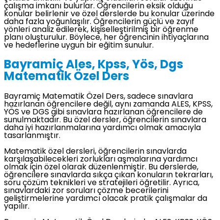
çalışma imkanı bulurlar. Öğrencilerin eksik olduğu
konular belirlenir ve özel derslerde bu konular üzerinde
daha fazla yoğunlaşılır. Öğrencilerin güçlü ve zayıf
yönleri analiz edilerek, kişiselleştirilmiş bir öğrenme
planı oluşturulur. Böylece, her öğrencinin ihtiyaçlarına
ve hedeflerine uygun bir eğitim sunulur.
Bayramiç Ales, Kpss, Yös, Dgs
Matematik Özel Ders
Bayramiç Matematik Özel Ders, sadece sınavlara
hazırlanan öğrencilere değil, aynı zamanda ALES, KPSS,
YÖS ve DGS gibi sınavlara hazırlanan öğrencilere de
sunulmaktadır. Bu özel dersler, öğrencilerin sınavlara
daha iyi hazırlanmalarına yardımcı olmak amacıyla
tasarlanmıştır.
Matematik özel dersleri, öğrencilerin sınavlarda
karşılaşabilecekleri zorlukları aşmalarına yardımcı
olmak için özel olarak düzenlenmiştir. Bu derslerde,
öğrencilere sınavlarda sıkça çıkan konuların tekrarları,
soru çözüm teknikleri ve stratejileri öğretilir. Ayrıca,
sınavlardaki zor soruları çözme becerilerini
geliştirmelerine yardımcı olacak pratik çalışmalar da
yapılır.