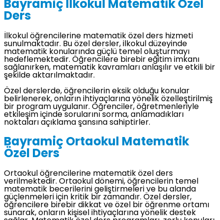
Bayramiç İlkokul Matematik Özel
Ders
İlkokul öğrencilerine matematik özel ders hizmeti
sunulmaktadır. Bu özel dersler, ilkokul düzeyinde
matematik konularında güçlü temel oluşturmayı
hedeflemektedir. Öğrencilere birebir eğitim imkanı
sağlanırken, matematik kavramları anlaşılır ve etkili bir
şekilde aktarılmaktadır.
Özel derslerde, öğrencilerin eksik olduğu konular
belirlenerek, onların ihtiyaçlarına yönelik özelleştirilmiş
bir program uygulanır. Öğrenciler, öğretmenleriyle
etkileşim içinde sorularını sorma, anlamadıkları
noktaları açıklama şansına sahiptirler.
Bayramiç Ortaokul Matematik
Özel Ders
Ortaokul öğrencilerine matematik özel ders
verilmektedir. Ortaokul dönemi, öğrencilerin temel
matematik becerilerini geliştirmeleri ve bu alanda
güçlenmeleri için kritik bir zamandır. Özel dersler,
öğrencilere birebir dikkat ve özel bir öğrenme ortamı
sunarak, onların kişisel ihtiyaçlarına yönelik destek