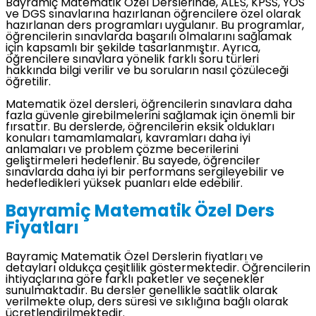
Bayramiç Matematik Özel Derslerinde, ALES, KPSS, YÖS
ve DGS sınavlarına hazırlanan öğrencilere özel olarak
hazırlanan ders programları uygulanır. Bu programlar,
öğrencilerin sınavlarda başarılı olmalarını sağlamak
için kapsamlı bir şekilde tasarlanmıştır. Ayrıca,
öğrencilere sınavlara yönelik farklı soru türleri
hakkında bilgi verilir ve bu soruların nasıl çözüleceği
öğretilir.
Matematik özel dersleri, öğrencilerin sınavlara daha
fazla güvenle girebilmelerini sağlamak için önemli bir
fırsattır. Bu derslerde, öğrencilerin eksik oldukları
konuları tamamlamaları, kavramları daha iyi
anlamaları ve problem çözme becerilerini
geliştirmeleri hedeflenir. Bu sayede, öğrenciler
sınavlarda daha iyi bir performans sergileyebilir ve
hedefledikleri yüksek puanları elde edebilir.
Bayramiç Matematik Özel Ders
Fiyatları
Bayramiç Matematik Özel Derslerin fiyatları ve
detayları oldukça çeşitlilik göstermektedir. Öğrencilerin
ihtiyaçlarına göre farklı paketler ve seçenekler
sunulmaktadır. Bu dersler genellikle saatlik olarak
verilmekte olup, ders süresi ve sıklığına bağlı olarak
ücretlendirilmektedir.