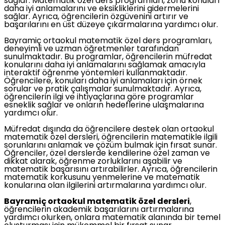
sağlar. Matematik özel ders programları, zorlu konuları
daha iyi anlamalarını ve eksikliklerini gidermelerini
sağlar. Ayrıca, öğrencilerin özgüvenini artırır ve
başarılarını en üst düzeye çıkarmalarına yardımcı olur.
Bayramiç ortaokul matematik özel ders programları,
deneyimli ve uzman öğretmenler tarafından
sunulmaktadır. Bu programlar, öğrencilerin müfredat
konularını daha iyi anlamalarını sağlamak amacıyla
interaktif öğrenme yöntemleri kullanmaktadır.
Öğrencilere, konuları daha iyi anlamaları için örnek
sorular ve pratik çalışmalar sunulmaktadır. Ayrıca,
öğrencilerin ilgi ve ihtiyaçlarına göre programlar
esneklik sağlar ve onların hedeflerine ulaşmalarına
yardımcı olur.
Müfredat dışında da öğrencilere destek olan ortaokul
matematik özel dersleri, öğrencilerin matematikle ilgili
sorunlarını anlamak ve çözüm bulmak için fırsat sunar.
Öğrenciler, özel derslerde kendilerine özel zaman ve
dikkat alarak, öğrenme zorluklarını aşabilir ve
matematik başarısını artırabilirler. Ayrıca, öğrencilerin
matematik korkusunu yenmelerine ve matematik
konularına olan ilgilerini artırmalarına yardımcı olur.
Bayramiç ortaokul matematik özel dersleri
,
öğrencilerin akademik başarılarını artırmalarına
yardımcı olurken, onlara matematik alanında bir temel