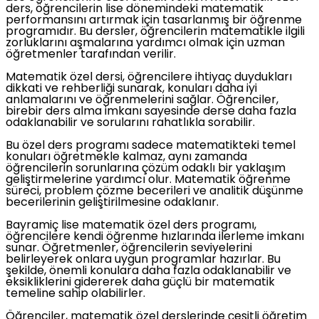
ders, öğrencilerin lise dönemindeki matematik
performansını artırmak için tasarlanmış bir öğrenme
programıdır. Bu dersler, öğrencilerin matematikle ilgili
zorluklarını aşmalarına yardımcı olmak için uzman
öğretmenler tarafından verilir.
Matematik özel dersi, öğrencilere ihtiyaç duydukları
dikkati ve rehberliği sunarak, konuları daha iyi
anlamalarını ve öğrenmelerini sağlar. Öğrenciler,
birebir ders alma imkanı sayesinde derse daha fazla
odaklanabilir ve sorularını rahatlıkla sorabilir.
Bu özel ders programı sadece matematikteki temel
konuları öğretmekle kalmaz, aynı zamanda
öğrencilerin sorunlarına çözüm odaklı bir yaklaşım
geliştirmelerine yardımcı olur. Matematik öğrenme
süreci, problem çözme becerileri ve analitik düşünme
becerilerinin geliştirilmesine odaklanır.
Bayramiç lise matematik özel ders programı,
öğrencilere kendi öğrenme hızlarında ilerleme imkanı
sunar. Öğretmenler, öğrencilerin seviyelerini
belirleyerek onlara uygun programlar hazırlar. Bu
şekilde, önemli konulara daha fazla odaklanabilir ve
eksikliklerini gidererek daha güçlü bir matematik
temeline sahip olabilirler.
Öğrenciler, matematik özel derslerinde çeşitli öğretim