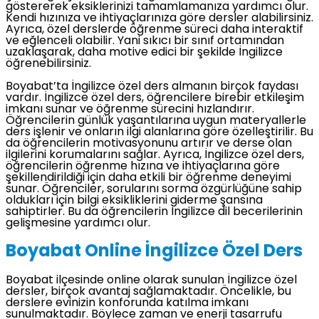
göstererek eksiklerinizi tamamlamanıza yardımcı olur.
Kendi hızınıza ve ihtiyaçlarınıza göre dersler alabilirsiniz.
Ayrıca, özel derslerde öğrenme süreci daha interaktif
ve eğlenceli olabilir. Yani sıkıcı bir sınıf ortamından
uzaklaşarak, daha motive edici bir şekilde İngilizce
öğrenebilirsiniz.
Boyabat’ta İngilizce özel ders almanın birçok faydası
vardır. İngilizce özel ders, öğrencilere birebir etkileşim
imkanı sunar ve öğrenme sürecini hızlandırır.
Öğrencilerin günlük yaşantılarına uygun materyallerle
ders işlenir ve onların ilgi alanlarına göre özelleştirilir. Bu
da öğrencilerin motivasyonunu artırır ve derse olan
ilgilerini korumalarını sağlar. Ayrıca, İngilizce özel ders,
öğrencilerin öğrenme hızına ve ihtiyaçlarına göre
şekillendirildiği için daha etkili bir öğrenme deneyimi
sunar. Öğrenciler, sorularını sorma özgürlüğüne sahip
oldukları için bilgi eksikliklerini giderme şansına
sahiptirler. Bu da öğrencilerin İngilizce dil becerilerinin
gelişmesine yardımcı olur.
Boyabat Online İngilizce Özel Ders
Boyabat ilçesinde online olarak sunulan İngilizce özel
dersler, birçok avantaj sağlamaktadır. Öncelikle, bu
derslere evinizin konforunda katılma imkanı
sunulmaktadır. Böylece zaman ve enerji tasarrufu