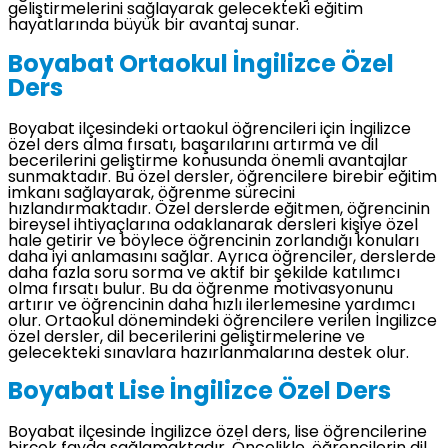
geliştirmelerini sağlayarak gelecekteki eğitim
hayatlarında büyük bir avantaj sunar.
Boyabat Ortaokul İngilizce Özel
Ders
Boyabat ilçesindeki ortaokul öğrencileri için İngilizce
özel ders alma fırsatı, başarılarını artırma ve dil
becerilerini geliştirme konusunda önemli avantajlar
sunmaktadır. Bu özel dersler, öğrencilere birebir eğitim
imkanı sağlayarak, öğrenme sürecini
hızlandırmaktadır. Özel derslerde eğitmen, öğrencinin
bireysel ihtiyaçlarına odaklanarak dersleri kişiye özel
hale getirir ve böylece öğrencinin zorlandığı konuları
daha iyi anlamasını sağlar. Ayrıca öğrenciler, derslerde
daha fazla soru sorma ve aktif bir şekilde katılımcı
olma fırsatı bulur. Bu da öğrenme motivasyonunu
artırır ve öğrencinin daha hızlı ilerlemesine yardımcı
olur. Ortaokul dönemindeki öğrencilere verilen İngilizce
özel dersler, dil becerilerini geliştirmelerine ve
gelecekteki sınavlara hazırlanmalarına destek olur.
Boyabat Lise İngilizce Özel Ders
Boyabat ilçesinde İngilizce özel ders, lise öğrencilerine