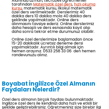
Alanında uzman, tecrübeli öğretmenler
tarafından
Matematik özel ders
,
hızlı okuma
kursu
, matematik kursu, ilkokul matematik
özel ders verilmektedir. Derslerimiz 40
dakika ders 10 dakika mola 40 dakika ders
şeklinde yapılmaktadır. Online ders
alınmasını tavsiye ederiz. Online derslerimiz
daha hesaplı ve ders esnasında kayıt alıp
daha sonra tekrar etme durumunuz olabilir.
Online özel derslerimize başlamadan önce
15-20 dakikalık ücretsiz deneme dersi
yapılmaktadır. Ayrıntılı bilgi almak için
hemen arayınız. 0533 258 33 06 den hemen
randevunuzu alınız.
Boyabat İngilizce Özel Almanın
Faydaları Nelerdir?
Özel ders almanın birçok faydası bulunmaktadır.
İngilizce özel ders ile kendinizi daha hızlı ve etkili bir
şekilde geliştirebilirsiniz. Öğretmeniniz size birebir ilgi