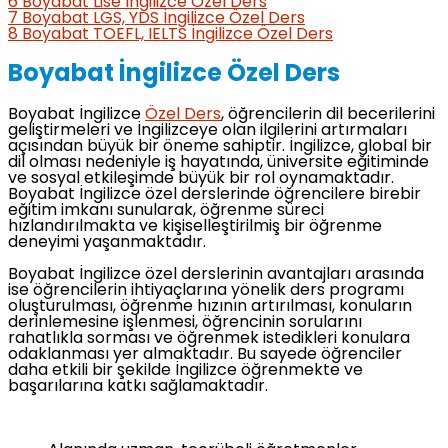
6
Boyabat Lise İngilizce Özel Ders
7
Boyabat LGS, YDS İngilizce Özel Ders
8
Boyabat TOEFL, IELTS İngilizce Özel Ders
Boyabat İngilizce Özel Ders
Boyabat İngilizce
Özel Ders
, öğrencilerin dil becerilerini
geliştirmeleri ve İngilizceye olan ilgilerini artırmaları
açısından büyük bir öneme sahiptir. İngilizce, global bir
dil olması nedeniyle iş hayatında, üniversite eğitiminde
ve sosyal etkileşimde büyük bir rol oynamaktadır.
Boyabat İngilizce özel derslerinde öğrencilere birebir
eğitim imkanı sunularak, öğrenme süreci
hızlandırılmakta ve kişiselleştirilmiş bir öğrenme
deneyimi yaşanmaktadır.
Boyabat İngilizce özel derslerinin avantajları arasında
ise öğrencilerin ihtiyaçlarına yönelik ders programı
oluşturulması, öğrenme hızının artırılması, konuların
derinlemesine işlenmesi, öğrencinin sorularını
rahatlıkla sorması ve öğrenmek istedikleri konulara
odaklanması yer almaktadır. Bu sayede öğrenciler
daha etkili bir şekilde İngilizce öğrenmekte ve
başarılarına katkı sağlamaktadır.