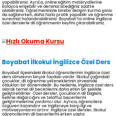
yapabilirsiniz. Ayrıca, online eğitim materyallerine
kolayca erişebilir ve dersinizi istediğiniz saatte
alabilirsiniz. Öğretmeninizle birebir iletişim kurma şansı
da sağlanırken, daha fazla pratik yapabilir ve öğrenme
sürecinizi hızlandırabilirsiniz. Boyabat’ta online İngilizce
özel derslerle dil öğrenmenin keyfini çıkarabilirsiniz.
Boyabat İlkokul İngilizce Özel Ders
Boyabat ilçesindeki ilkokul öğrencilerinin İngilizce özel
ders almasının birçok faydası vardır. İlkokul çağındaki
çocuklar, dil öğrenme yeteneklerinin zirvesinde
oldukları bir dönemdedir. Bu nedenle, İngilizce özel ders
alarak temel dil becerilerini daha etkin bir şekilde
geliştirebilirler. Özel dersler, çocukların dil bilgisini,
kelime dağarcığını ve telaffuz becerilerini
geliştirmelerine yardımcı olur. Ayrıca, öğrencilere
özgüven kazandırır ve İngilizceye karşı ilgi ve
motivasyonlarını artırır. İngilizce özel dersler, ilkokul
öğrencilerinin dil becerilerini erken yaşta