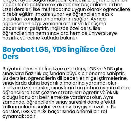
birçok fayda sağlamaktadır. Öncelikle, öğrencilerin dil
becerilerini geliştirerek akademik başarılarını artırır.
Özel dersler, lise müfredatına uygun olarak öğrencilere
birebir eğitim imkanı sunar ve öğrencilerin eksik
oldukları konuları anlamalarını sağlar. Ayrıca,
öğrencilerin özgüvenlerini artırır ve konuşma
becerilerini geliştirir. İngilizce özel ders, lise
öğrencilerinin hem sınavlara hem de üniversiteye
hazırlık sürecine katkıda bulunur.
Boyabat LGS, YDS İngilizce Özel
Ders
Boyabat ilçesinde İngilizce özel ders, LGS ve YDS gibi
sınavlara hazırlık açısından büyük bir öneme sahiptir.
Bu dersler, öğrencilerin dil becerilerini geliştirmelerine,
sınavlarda daha başarılı olmalarına yardımcı olur.
İngilizce özel dersler, sınavların formatına uygun olarak
öğrencilere test çözme stratejileri öğretir ve eksik
olduğu konuları belirlemekte yardımcı olur. Aynı
zamanda, öğrencilerin sınav süresini daha efektif
kullanmalarını sağlar ve sınav kaygısını azaltır. Bu
dersler, LGS ve YDS başarısında önemli bir rol
oynamaktadır.