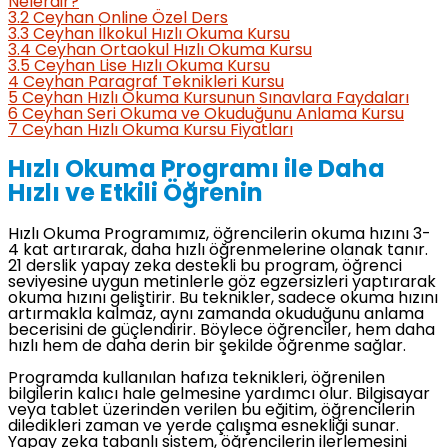
Nelerdir?
3.2
Ceyhan Online Özel Ders
3.3
Ceyhan İlkokul Hızlı Okuma Kursu
3.4
Ceyhan Ortaokul Hızlı Okuma Kursu
3.5
Ceyhan Lise Hızlı Okuma Kursu
4
Ceyhan Paragraf Teknikleri Kursu
5
Ceyhan Hızlı Okuma Kursunun Sınavlara Faydaları
6
Ceyhan Seri Okuma ve Okuduğunu Anlama Kursu
7
Ceyhan Hızlı Okuma Kursu Fiyatları
Hızlı Okuma Programı ile Daha
Hızlı ve Etkili Öğrenin
Hızlı Okuma Programımız, öğrencilerin okuma hızını 3-
4 kat artırarak, daha hızlı öğrenmelerine olanak tanır.
21 derslik yapay zeka destekli bu program, öğrenci
seviyesine uygun metinlerle göz egzersizleri yaptırarak
okuma hızını geliştirir. Bu teknikler, sadece okuma hızını
artırmakla kalmaz, aynı zamanda okuduğunu anlama
becerisini de güçlendirir. Böylece öğrenciler, hem daha
hızlı hem de daha derin bir şekilde öğrenme sağlar.
Programda kullanılan hafıza teknikleri, öğrenilen
bilgilerin kalıcı hale gelmesine yardımcı olur. Bilgisayar
veya tablet üzerinden verilen bu eğitim, öğrencilerin
diledikleri zaman ve yerde çalışma esnekliği sunar.
Yapay zeka tabanlı sistem, öğrencilerin ilerlemesini