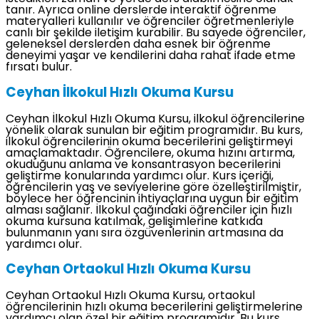
tanır. Ayrıca online derslerde interaktif öğrenme
materyalleri kullanılır ve öğrenciler öğretmenleriyle
canlı bir şekilde iletişim kurabilir. Bu sayede öğrenciler,
geleneksel derslerden daha esnek bir öğrenme
deneyimi yaşar ve kendilerini daha rahat ifade etme
fırsatı bulur.
Ceyhan İlkokul Hızlı Okuma Kursu
Ceyhan İlkokul Hızlı Okuma Kursu, ilkokul öğrencilerine
yönelik olarak sunulan bir eğitim programıdır. Bu kurs,
ilkokul öğrencilerinin okuma becerilerini geliştirmeyi
amaçlamaktadır. Öğrencilere, okuma hızını artırma,
okuduğunu anlama ve konsantrasyon becerilerini
geliştirme konularında yardımcı olur. Kurs içeriği,
öğrencilerin yaş ve seviyelerine göre özelleştirilmiştir,
böylece her öğrencinin ihtiyaçlarına uygun bir eğitim
alması sağlanır. İlkokul çağındaki öğrenciler için hızlı
okuma kursuna katılmak, gelişimlerine katkıda
bulunmanın yanı sıra özgüvenlerinin artmasına da
yardımcı olur.
Ceyhan Ortaokul Hızlı Okuma Kursu
Ceyhan Ortaokul Hızlı Okuma Kursu, ortaokul
öğrencilerinin hızlı okuma becerilerini geliştirmelerine