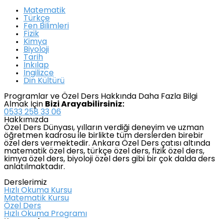
Matematik
Türkçe
Fen Bilimleri
Fizik
Kimya
Biyoloji
Tarih
İnkılap
İngilizce
Din Kültürü
Programlar ve Özel Ders Hakkında Daha Fazla Bilgi
Almak İçin
Bizi Arayabilirsiniz:
0533 258 33 06
Hakkımızda
Özel Ders Dünyası, yılların verdiği deneyim ve uzman
öğretmen kadrosu ile birlikte tüm derslerden birebir
özel ders vermektedir. Ankara Özel Ders çatısı altında
matematik özel ders, türkçe özel ders, fizik özel ders,
kimya özel ders, biyoloji özel ders gibi bir çok dalda ders
anlatılmaktadır.
Derslerimiz
Hızlı Okuma Kursu
Matematik Kursu
Özel Ders
Hızlı Okuma Programı