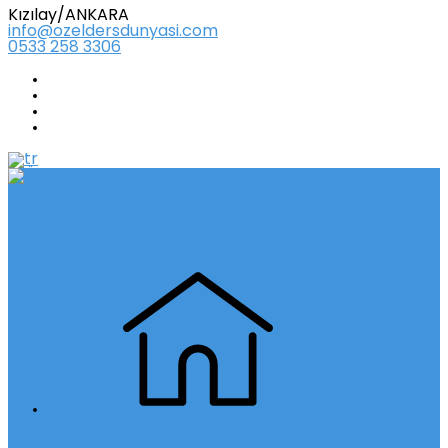
Kızılay/ANKARA
info@ozeldersdunyasi.com
0533 258 3306