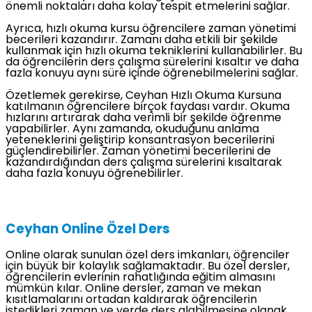
önemli noktaları daha kolay tespit etmelerini sağlar.
Ayrıca, hızlı okuma kursu öğrencilere zaman yönetimi
becerileri kazandırır. Zamanı daha etkili bir şekilde
kullanmak için hızlı okuma tekniklerini kullanabilirler. Bu
da öğrencilerin ders çalışma sürelerini kısaltır ve daha
fazla konuyu aynı süre içinde öğrenebilmelerini sağlar.
Özetlemek gerekirse, Ceyhan Hızlı Okuma Kursuna
katılmanın öğrencilere birçok faydası vardır. Okuma
hızlarını artırarak daha verimli bir şekilde öğrenme
yapabilirler. Aynı zamanda, okuduğunu anlama
yeteneklerini geliştirip konsantrasyon becerilerini
güçlendirebilirler. Zaman yönetimi becerilerini de
kazandırdığından ders çalışma sürelerini kısaltarak
daha fazla konuyu öğrenebilirler.
Ceyhan Online Özel Ders
Online olarak sunulan özel ders imkanları, öğrenciler
için büyük bir kolaylık sağlamaktadır. Bu özel dersler,
öğrencilerin evlerinin rahatlığında eğitim almasını
mümkün kılar. Online dersler, zaman ve mekan
kısıtlamalarını ortadan kaldırarak öğrencilerin
istedikleri zaman ve yerde ders alabilmesine olanak