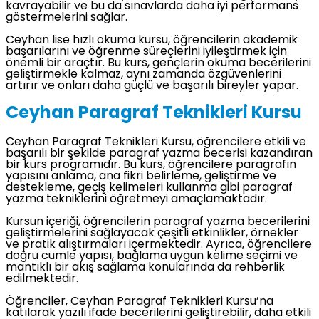
kavrayabilir ve bu da sınavlarda daha iyi performans
göstermelerini sağlar.
Ceyhan lise hızlı okuma kursu, öğrencilerin akademik
başarılarını ve öğrenme süreçlerini iyileştirmek için
önemli bir araçtır. Bu kurs, gençlerin okuma becerilerini
geliştirmekle kalmaz, aynı zamanda özgüvenlerini
artırır ve onları daha güçlü ve başarılı bireyler yapar.
Ceyhan Paragraf Teknikleri Kursu
Ceyhan Paragraf Teknikleri Kursu, öğrencilere etkili ve
başarılı bir şekilde paragraf yazma becerisi kazandıran
bir kurs programıdır. Bu kurs, öğrencilere paragrafın
yapısını anlama, ana fikri belirleme, geliştirme ve
destekleme, geçiş kelimeleri kullanma gibi paragraf
yazma tekniklerini öğretmeyi amaçlamaktadır.
Kursun içeriği, öğrencilerin paragraf yazma becerilerini
geliştirmelerini sağlayacak çeşitli etkinlikler, örnekler
ve pratik alıştırmaları içermektedir. Ayrıca, öğrencilere
doğru cümle yapısı, bağlama uygun kelime seçimi ve
mantıklı bir akış sağlama konularında da rehberlik
edilmektedir.
Öğrenciler, Ceyhan Paragraf Teknikleri Kursu’na
katılarak yazılı ifade becerilerini geliştirebilir, daha etkili