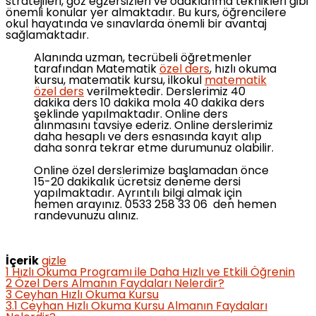
stratejileri, göz egzersizleri ve odaklanma teknikleri gibi
önemli konular yer almaktadır. Bu kurs, öğrencilere
okul hayatında ve sınavlarda önemli bir avantaj
sağlamaktadır.
Alanında uzman, tecrübeli öğretmenler
tarafından Matematik
özel ders
, hızlı okuma
kursu, matematik kursu, ilkokul
matematik
özel ders
verilmektedir. Derslerimiz 40
dakika ders 10 dakika mola 40 dakika ders
şeklinde yapılmaktadır. Online ders
alınmasını tavsiye ederiz. Online derslerimiz
daha hesaplı ve ders esnasında kayıt alıp
daha sonra tekrar etme durumunuz olabilir.
Online özel derslerimize başlamadan önce
15-20 dakikalık ücretsiz deneme dersi
yapılmaktadır. Ayrıntılı bilgi almak için
hemen arayınız. 0533 258 33 06 den hemen
randevunuzu alınız.
İçerik
gizle
1
Hızlı Okuma Programı ile Daha Hızlı ve Etkili Öğrenin
2
Özel Ders Almanın Faydaları Nelerdir?
3
Ceyhan Hızlı Okuma Kursu
3.1
Ceyhan Hızlı Okuma Kursu Almanın Faydaları