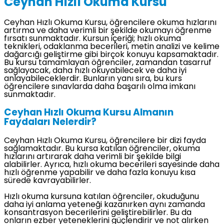
Ceyhan Hızlı Okuma Kursu
Ceyhan Hızlı Okuma Kursu, öğrencilere okuma hızlarını
artırma ve daha verimli bir şekilde okumayı öğrenme
fırsatı sunmaktadır. Kursun içeriği; hızlı okuma
teknikleri, odaklanma becerileri, metin analizi ve kelime
dağarcığı geliştirme gibi birçok konuyu kapsamaktadır.
Bu kursu tamamlayan öğrenciler, zamandan tasarruf
sağlayacak, daha hızlı okuyabilecek ve daha iyi
anlayabileceklerdir. Bunların yanı sıra, bu kurs
öğrencilere sınavlarda daha başarılı olma imkanı
sunmaktadır.
Ceyhan Hızlı Okuma Kursu Almanın
Faydaları Nelerdir?
Ceyhan Hızlı Okuma Kursu, öğrencilere bir dizi fayda
sağlamaktadır. Bu kursa katılan öğrenciler, okuma
hızlarını artırarak daha verimli bir şekilde bilgi
alabilirler. Ayrıca, hızlı okuma becerileri sayesinde daha
hızlı öğrenme yapabilir ve daha fazla konuyu kısa
sürede kavrayabilirler.
Hızlı okuma kursuna katılan öğrenciler, okuduğunu
daha iyi anlama yeteneği kazanırken aynı zamanda
konsantrasyon becerilerini geliştirebilirler. Bu da
onların ezber yeteneklerini güçlendirir ve not alırken