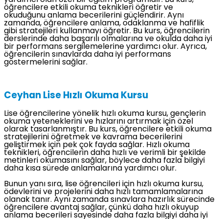
yardımcı olan özel bir eğitim programıdır. Bu kurs,
öğrencilere etkili okuma teknikleri öğretir ve
okuduğunu anlama becerilerini güçlendirir. Aynı
zamanda, öğrencilere anlama, odaklanma ve hafiflik
gibi stratejileri kullanmayı öğretir. Bu kurs, öğrencilerin
derslerinde daha başarılı olmalarına ve okulda daha iyi
bir performans sergilemelerine yardımcı olur. Ayrıca,
öğrencilerin sınavlarda daha iyi performans
göstermelerini sağlar.
Ceyhan Lise Hızlı Okuma Kursu
Lise öğrencilerine yönelik hızlı okuma kursu, gençlerin
okuma yeteneklerini ve hızlarını artırmak için özel
olarak tasarlanmıştır. Bu kurs, öğrencilere etkili okuma
stratejilerini öğretmek ve kavrama becerilerini
geliştirmek için pek çok fayda sağlar. Hızlı okuma
teknikleri, öğrencilerin daha hızlı ve verimli bir şekilde
metinleri okumasını sağlar, böylece daha fazla bilgiyi
daha kısa sürede anlamalarına yardımcı olur.
Bunun yanı sıra, lise öğrencileri için hızlı okuma kursu,
ödevlerini ve projelerini daha hızlı tamamlamalarına
olanak tanır. Aynı zamanda sınavlara hazırlık sürecinde
öğrencilere avantaj sağlar, çünkü daha hızlı okuyup
anlama becerileri sayesinde daha fazla bilgiyi daha iyi