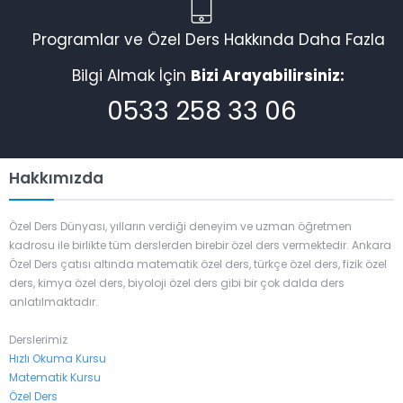
Programlar ve Özel Ders Hakkında Daha Fazla
Bilgi Almak İçin
Bizi Arayabilirsiniz:
0533 258 33 06
Hakkımızda
Özel Ders Dünyası, yılların verdiği deneyim ve uzman öğretmen
kadrosu ile birlikte tüm derslerden birebir özel ders vermektedir. Ankara
Özel Ders çatısı altında matematik özel ders, türkçe özel ders, fizik özel
ders, kimya özel ders, biyoloji özel ders gibi bir çok dalda ders
anlatılmaktadır.
Derslerimiz
Hızlı Okuma Kursu
Matematik Kursu
Özel Ders