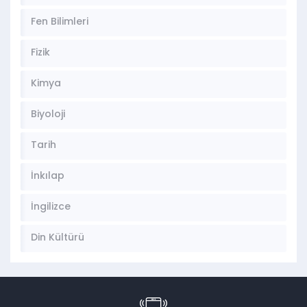
Fen Bilimleri
Fizik
Kimya
Biyoloji
Tarih
İnkılap
İngilizce
Din Kültürü