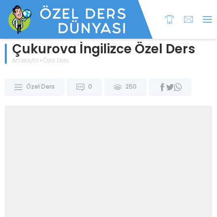
Çukurova İngilizce Özel Ders
Anasayfa
»
Özel Ders
Özel Ders
0
250