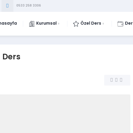
0533 258 3306
nasayfa
Kurumsal
Özel Ders
Der
l Ders