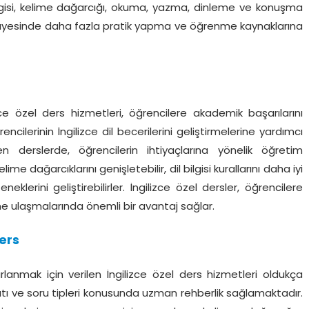
bilgisi, kelime dağarcığı, okuma, yazma, dinleme ve konuşma
r sayesinde daha fazla pratik yapma ve öğrenme kaynaklarına
zce özel ders hizmetleri, öğrencilere akademik başarılarını
encilerinin İngilizce dil becerilerini geliştirmelerine yardımcı
n derslerde, öğrencilerin ihtiyaçlarına yönelik öğretim
lime dağarcıklarını genişletebilir, dil bilgisi kurallarını daha iyi
eklerini geliştirebilirler. İngilizce özel dersler, öğrencilere
ne ulaşmalarında önemli bir avantaj sağlar.
Ders
rlanmak için verilen İngilizce özel ders hizmetleri oldukça
atı ve soru tipleri konusunda uzman rehberlik sağlamaktadır.