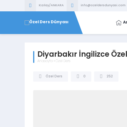
Kızılay/ANKARA
info@ozeldersdunyasi.com
A
Diyarbakır İngilizce Öze
Anasayfa
»
Özel Ders
Özel Ders
0
252