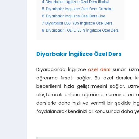
4
Diyarbakır İngilizce Özel Ders İlkokul
5
Diyarbakır İngilizce Özel Ders Ortaokul
6
Diyarbakır İngilizce Özel Ders Lise
7
Diyarbakır LGS, YDS İngilizce Özel Ders
8
Diyarbakır TOEFL, IELTS İngilizce Özel Ders
Diyarbakır İngilizce Özel Ders
Diyarbakır’da İngilizce
özel ders
sunan uzman 
öğrenme fırsatı sağlar. Bu özel dersler, k
becerilerini hızla geliştirmesini sağlar. U
oluşturarak onların öğrenme sürecine en uy
derslerle daha hızlı ve verimli bir şekilde İn
faydalanarak kendinizi dil konusunda daha yetk