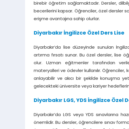
birebir öğretim sağlamaktadır. Dersler, dil
becerilerini kapsar. Öğrenciler, özel dersle
erişme avantajına sahip olurlar.
Diyarbakır İngilizce Özel Ders Lise
Diyarbakır’da lise düzeyinde sunulan İngili
artırma fırsatı sunar. Bu özel dersler, lise öğr
olur. Uzman eğitmenler tarafından verile
materyalleri ve ödevler kullanılır. Öğrenciler, ke
anlayabilir ve akıcı bir şekilde konuşma yeten
gelecekteki üniversite veya kariyer hedefleri
Diyarbakır LGS, YDS İngilizce Özel 
Diyarbakır’da LGS veya YDS sınavlarına hazı
önemlidir. Bu dersler, öğrencilere sınav form