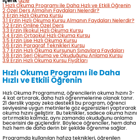
İçerik
gizle
1
Hızlı Okuma Programı ile Daha Hızlı ve Etkili Öğrenin
2
Özel Ders Almanın Faydaları Nelerdir?
3
Erzin Hızlı Okuma Kursu
3.1
Erzin Hızlı Okuma Kursu Almanın Faydaları Nelerdir?
3.2
Erzin Online Özel Ders
3.3
Erzin İlkokul Hızlı Okuma Kursu
3.4
Erzin Ortaokul Hızlı Okuma Kursu
3.5
Erzin Lise Hızlı Okuma Kursu
3.6
Erzin Paragraf Teknikleri Kursu
3.7
Erzin Hızlı Okuma Kursunun Sınavlara Faydaları
3.8
Erzin Seri Okuma ve Okuduğunu Anlama Kursu
3.9
Erzin Hızlı Okuma Kursu Fiyatları
Hızlı Okuma Programı ile Daha
Hızlı ve Etkili Öğrenin
Hızlı Okuma Programımız, öğrencilerin okuma hızını 3-
4 kat artırarak, daha hızlı öğrenmelerine olanak tanır.
21 derslik yapay zeka destekli bu program, öğrenci
seviyesine uygun metinlerle göz egzersizleri yaptırarak
okuma hızını geliştirir. Bu teknikler, sadece okuma hızını
artırmakla kalmaz, aynı zamanda okuduğunu anlama
becerisini de güçlendirir. Böylece öğrenciler, hem daha
hızlı hem de daha derin bir şekilde öğrenme sağlar.
Programda kullanılan hafıza teknikleri, öğrenilen