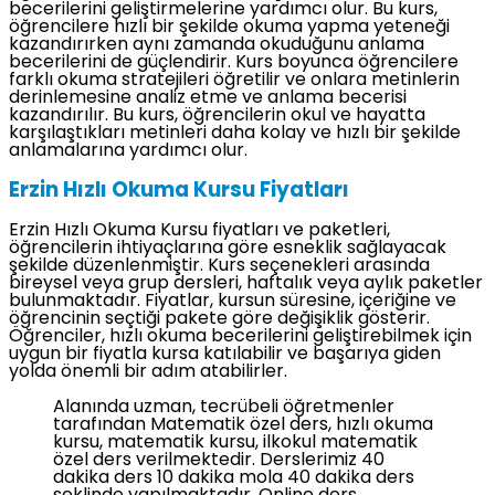
becerilerini geliştirmelerine yardımcı olur. Bu kurs,
öğrencilere hızlı bir şekilde okuma yapma yeteneği
kazandırırken aynı zamanda okuduğunu anlama
becerilerini de güçlendirir. Kurs boyunca öğrencilere
farklı okuma stratejileri öğretilir ve onlara metinlerin
derinlemesine analiz etme ve anlama becerisi
kazandırılır. Bu kurs, öğrencilerin okul ve hayatta
karşılaştıkları metinleri daha kolay ve hızlı bir şekilde
anlamalarına yardımcı olur.
Erzin Hızlı Okuma Kursu Fiyatları
Erzin Hızlı Okuma Kursu fiyatları ve paketleri,
öğrencilerin ihtiyaçlarına göre esneklik sağlayacak
şekilde düzenlenmiştir. Kurs seçenekleri arasında
bireysel veya grup dersleri, haftalık veya aylık paketler
bulunmaktadır. Fiyatlar, kursun süresine, içeriğine ve
öğrencinin seçtiği pakete göre değişiklik gösterir.
Öğrenciler, hızlı okuma becerilerini geliştirebilmek için
uygun bir fiyatla kursa katılabilir ve başarıya giden
yolda önemli bir adım atabilirler.
Alanında uzman, tecrübeli öğretmenler
tarafından Matematik özel ders, hızlı okuma
kursu, matematik kursu, ilkokul matematik
özel ders verilmektedir. Derslerimiz 40
dakika ders 10 dakika mola 40 dakika ders