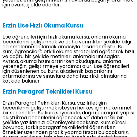
yeteneklerini geliştirirken, sınavlarda başarıyı artırmak
için avantaj elde ederler.
Erzin Lise Hızlı Okuma Kursu
Lise öğrencileri için hızlı okuma kursu, onların okuma
becerilerini geliştirmek ve daha verimli bir şekilde bilgi
edinmelerini sağlamak amacıyla tasarlanmıştır. Bu
kurs, öğrencilere etkili okuma stratejileri öğreterek hızlı
ve doğru bir şekilde metinleri anlamalarını sağlar.
Ayrıca, okuma hızını artırırken okuduğunu anlama
yeteneğini geliştirmeye yardımcı olur. Lise öğrencileri
için düzenlenen bu kurs, akademik başarılarını
artırmalarına ve sınavlara daha hazırlıklı olmalarına
katkıda bulunur.
Erzin Paragraf Teknikleri Kursu
Erzin Paragraf Teknikleri Kursu, yazılı iletişim
becerilerini geliştirmek isteyen herkes için mükemmel
bir seçenektir. Bu kurs sayesinde, doğru paragraf yapısı
oluşturma becerilerini öğrenecek ve daha etkili bir
şekilde yazılarınızı düzenleyebileceksiniz. Kurs süresi
boyunca, farklı paragraf tekniklerini öğrenirken
örnekler üzerinden pratik yapma fırsatı bulacaksınız.