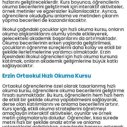
hızlarını geliştireceklerdir. Kurs boyunca, öğrencilerin
okuma becerilerini geliştirmek için interaktif aktiviteler,
örnek metinler ve egzersizler kullanılacaktır. Ayrıca,
öğrencilere okuduğunu anlama ve metinden çıkarım
yapma becerileri de kazandırılacaktır.
İlkokul çağındaki çocuklar için hızlı okuma kursu, onların
okuma alışkanlıklarını olumlu yönde etkileyerek,
gelecekteki akademik başarılarını da artırmaktadır.
Okuma becerilerinin erken yaşlarda geliştirilmesi,
çocukların öğrenme süreçlerini daha kolay ve etkili bir
şekilde ilerletmelerine yardımcı olmaktadır. Erzin
ilçesindeki ilkokul öğrencileri için hızlı okuma kursuna
katılmak, onların akademik gelişimlerine büyük katkı
sağlayacaktır.
Erzin Ortaokul Hızlı Okuma Kursu
Ortaokul öğrencilerine özel olarak tasarlanmış hızlı
okuma kursu, öğrencilere okuma becerilerini geliştirme
fırsatı sunmaktadır. Bu kurs, öğrencilerin hem hızlı hem
de etkili bir şekilde okuma yapabilmesini sağlayarak,
derse olan katılımlarını ve anlama becerilerini artırır.
Kurs içeriği, etkili okuma stratejilerini öğretmeyi
amaçlayan interaktif aktiviteler, oyunlar ve örnek
metin çalışmalarıyla doludur. Öğrenciler, kısa sürede
metni hızlı bir şekilde analiz etme ve anlama