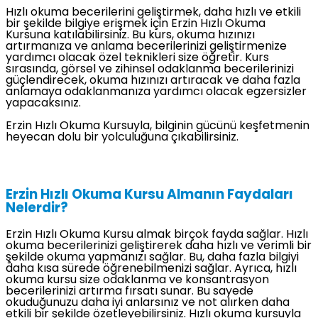
Hızlı okuma becerilerini geliştirmek, daha hızlı ve etkili
bir şekilde bilgiye erişmek için Erzin Hızlı Okuma
Kursuna katılabilirsiniz. Bu kurs, okuma hızınızı
artırmanıza ve anlama becerilerinizi geliştirmenize
yardımcı olacak özel teknikleri size öğretir. Kurs
sırasında, görsel ve zihinsel odaklanma becerilerinizi
güçlendirecek, okuma hızınızı artıracak ve daha fazla
anlamaya odaklanmanıza yardımcı olacak egzersizler
yapacaksınız.
Erzin Hızlı Okuma Kursuyla, bilginin gücünü keşfetmenin
heyecan dolu bir yolculuğuna çıkabilirsiniz.
Erzin Hızlı Okuma Kursu Almanın Faydaları
Nelerdir?
Erzin Hızlı Okuma Kursu almak birçok fayda sağlar. Hızlı
okuma becerilerinizi geliştirerek daha hızlı ve verimli bir
şekilde okuma yapmanızı sağlar. Bu, daha fazla bilgiyi
daha kısa sürede öğrenebilmenizi sağlar. Ayrıca, hızlı
okuma kursu size odaklanma ve konsantrasyon
becerilerinizi artırma fırsatı sunar. Bu sayede
okuduğunuzu daha iyi anlarsınız ve not alırken daha
etkili bir şekilde özetleyebilirsiniz. Hızlı okuma kursuyla