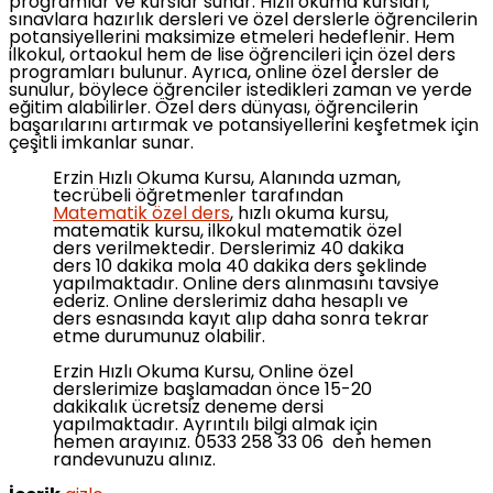
programlar ve kurslar sunar. Hızlı okuma kursları,
sınavlara hazırlık dersleri ve özel derslerle öğrencilerin
potansiyellerini maksimize etmeleri hedeflenir. Hem
ilkokul, ortaokul hem de lise öğrencileri için özel ders
programları bulunur. Ayrıca, online özel dersler de
sunulur, böylece öğrenciler istedikleri zaman ve yerde
eğitim alabilirler. Özel ders dünyası, öğrencilerin
başarılarını artırmak ve potansiyellerini keşfetmek için
çeşitli imkanlar sunar.
Erzin Hızlı Okuma Kursu, Alanında uzman,
tecrübeli öğretmenler tarafından
Matematik özel ders
, hızlı okuma kursu,
matematik kursu, ilkokul matematik özel
ders verilmektedir. Derslerimiz 40 dakika
ders 10 dakika mola 40 dakika ders şeklinde
yapılmaktadır. Online ders alınmasını tavsiye
ederiz. Online derslerimiz daha hesaplı ve
ders esnasında kayıt alıp daha sonra tekrar
etme durumunuz olabilir.
Erzin Hızlı Okuma Kursu, Online özel
derslerimize başlamadan önce 15-20
dakikalık ücretsiz deneme dersi
yapılmaktadır. Ayrıntılı bilgi almak için
hemen arayınız. 0533 258 33 06 den hemen
randevunuzu alınız.