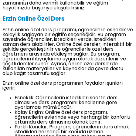
zamanınızı daha verimli kullanabilir ve eğitim
hayatınızda başarıya ulaşabilirsiniz.
Erzin Online Özel Ders
Erzin online özel ders programı, öğrencilere esneklik ve
kolaylık sağlayan bir eğitim seçeneğidir. Bu program
sayesinde öğrenciler, istedikleri yerde, istedikleri
zaman ders alabilirler. Online özel dersler, interaktif bir
şekilde gerçekleştirilir ve öğrencilerle özel ders
öğretmeni arasında etkileşim sağlar. Bu program,
öğrencilerin ihtiyaçlarına uygun olarak düzenlenir ve
çeşitli dersler sunar. Ayrıca, online özel derslerde
kullanılan materyaller ve kaynaklar da çevre dostu
olup kağıt tasarrufu sağlar.
Erzin online özel ders programının faydaları şunları
içerir:
Esneklik: Öğrencilerin istedikleri saatte ders
alması ve ders programını kendilerine göre
ayarlaması mümkündür.
Kolay Erişim: Online özel ders programı,
öğrencilerin evlerinde veya herhangi bir konforlu
ortamda ders almasına olanak tanır.
Farklı Konular: Program, öğrencilerin ders almak
istedikleri herhangi bir konuda uzman