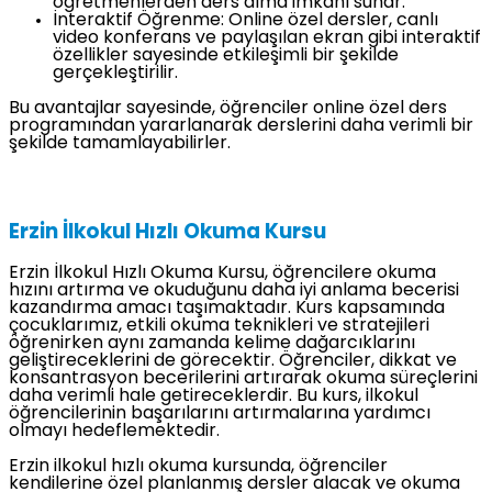
öğretmenlerden ders alma imkanı sunar.
İnteraktif Öğrenme: Online özel dersler, canlı
video konferans ve paylaşılan ekran gibi interaktif
özellikler sayesinde etkileşimli bir şekilde
gerçekleştirilir.
Bu avantajlar sayesinde, öğrenciler online özel ders
programından yararlanarak derslerini daha verimli bir
şekilde tamamlayabilirler.
Erzin İlkokul Hızlı Okuma Kursu
Erzin İlkokul Hızlı Okuma Kursu, öğrencilere okuma
hızını artırma ve okuduğunu daha iyi anlama becerisi
kazandırma amacı taşımaktadır. Kurs kapsamında
çocuklarımız, etkili okuma teknikleri ve stratejileri
öğrenirken aynı zamanda kelime dağarcıklarını
geliştireceklerini de görecektir. Öğrenciler, dikkat ve
konsantrasyon becerilerini artırarak okuma süreçlerini
daha verimli hale getireceklerdir. Bu kurs, ilkokul
öğrencilerinin başarılarını artırmalarına yardımcı
olmayı hedeflemektedir.
Erzin ilkokul hızlı okuma kursunda, öğrenciler
kendilerine özel planlanmış dersler alacak ve okuma