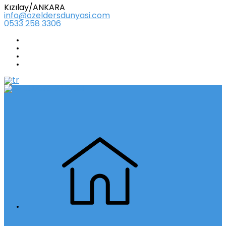
Kızılay/ANKARA
info@ozeldersdunyasi.com
0533 258 3306