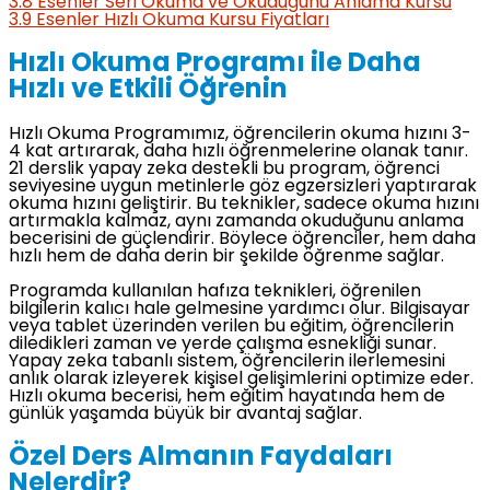
3.8
Esenler Seri Okuma ve Okuduğunu Anlama Kursu
3.9
Esenler Hızlı Okuma Kursu Fiyatları
Hızlı Okuma Programı ile Daha
Hızlı ve Etkili Öğrenin
Hızlı Okuma Programımız, öğrencilerin okuma hızını 3-
4 kat artırarak, daha hızlı öğrenmelerine olanak tanır.
21 derslik yapay zeka destekli bu program, öğrenci
seviyesine uygun metinlerle göz egzersizleri yaptırarak
okuma hızını geliştirir. Bu teknikler, sadece okuma hızını
artırmakla kalmaz, aynı zamanda okuduğunu anlama
becerisini de güçlendirir. Böylece öğrenciler, hem daha
hızlı hem de daha derin bir şekilde öğrenme sağlar.
Programda kullanılan hafıza teknikleri, öğrenilen
bilgilerin kalıcı hale gelmesine yardımcı olur. Bilgisayar
veya tablet üzerinden verilen bu eğitim, öğrencilerin
diledikleri zaman ve yerde çalışma esnekliği sunar.
Yapay zeka tabanlı sistem, öğrencilerin ilerlemesini
anlık olarak izleyerek kişisel gelişimlerini optimize eder.
Hızlı okuma becerisi, hem eğitim hayatında hem de
günlük yaşamda büyük bir avantaj sağlar.
Özel Ders Almanın Faydaları
Nelerdir?