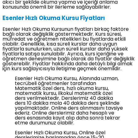
akıcı bir şekilde okuma yapma ve içeriği anlama
konusunda önemli bir ilerleme sağlayabilirler.
Esenler Hızlı Okuma Kursu Fiyatları
Esenler Hızlı Okuma Kursunun fiyatları birkaç faktöre
bağlı olarak değişiklik göstermektedir. Kurs süresi,
müfredat ve öğretmen nitelikleri bu fiyatlarda etkili
olabilir. Genellikle, kısa süreli kurslar daha uygun
fiyatlarla sunulurken, uzun süreli kurslar daha yüksek
fiyatlarla satışa sunulabilir. Ayrıca, kurs içeriğine ve
öğretmen deneyimine bağlı olarak da fiyatlar değişiklik
gösterebilir. Fiyatlar hakkında daha detaylı bilgi almak
için kurs sağlayıcısıyla iletişime geçmek önemlidir.
Esenler Hızlı Okuma Kursu, Alanında uzman,
tecrübeli öğretmenler tarafından
Matematik özel ders, hızlı okuma kursu,
matematik kursu, ilkokul matematik özel
ders verilmektedir. Derslerimiz 40 dakika
ders 10 dakika mola 40 dakika ders şeklinde
yapılmaktadır. Online ders alınmasını tavsiye
ederiz. Online derslerimiz daha hesaplı ve
ders esnasında kayıt alıp daha sonra tekrar
etme durumunuz olabilir.
Esenler Hızlı Okuma Kursu, Online özel