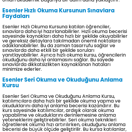
onları akademik başarıya bir adım daha yaklaştırır.
Esenler Hızlı Okuma Kursunun Sınavlara
Faydaları
Esenler Hızlı Okuma Kursuna katılan öğrenciler,
sınavlara daha iyi hazırlanabilirler. Hızlı okuma becerisi
sayesinde kaynakları daha hızlı bir şekilde okuyabilirler
ve gereksiz detaylara takılmadan önemli noktalara
odaklanabilirler. Bu da zaman tasarrufu sağlar ve
sınavlarda daha etkili bir şekilde soruları
yanıtlayabilirler. Ayrıca hızlı okuma kursu, öğrencilerin
okuduğunu daha iyi anlamasını sağlar. Bu sayede
sınavlarda dikkatsizlikten kaynaklanan hataları
minimize ederler.
Esenler Seri Okuma ve Okuduğunu Anlama
Kursu
Esenler Seri Okuma ve Okuduğunu Anlama Kursu,
katılımcılara daha hızlı bir şekilde okuma yapma ve
okuduklarını daha iyi anlama becerisi kazandırır. Bu
kurs sayesinde katılımcılar, ardışık olarak okuma
yapabilme ve okuduklarını derinlemesine anlama
yeteneklerini geliştirebilirler. Seri okuma teknikleri
öğretilerek okuma hızı artırılırken, okuduğunu anlama
becerisi de büyük ölçüde geliştirilir. Bu kursa katılanlar,