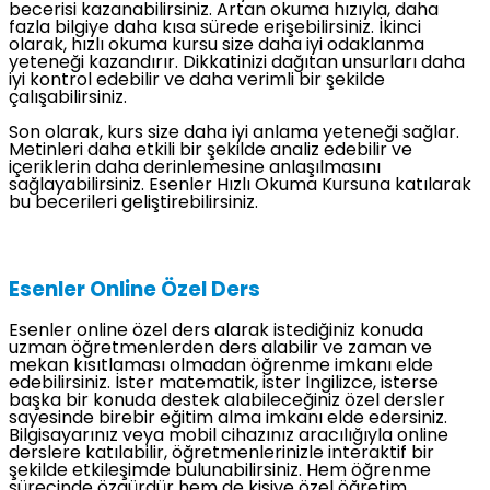
becerisi kazanabilirsiniz. Artan okuma hızıyla, daha
fazla bilgiye daha kısa sürede erişebilirsiniz. İkinci
olarak, hızlı okuma kursu size daha iyi odaklanma
yeteneği kazandırır. Dikkatinizi dağıtan unsurları daha
iyi kontrol edebilir ve daha verimli bir şekilde
çalışabilirsiniz.
Son olarak, kurs size daha iyi anlama yeteneği sağlar.
Metinleri daha etkili bir şekilde analiz edebilir ve
içeriklerin daha derinlemesine anlaşılmasını
sağlayabilirsiniz. Esenler Hızlı Okuma Kursuna katılarak
bu becerileri geliştirebilirsiniz.
Esenler Online Özel Ders
Esenler online özel ders alarak istediğiniz konuda
uzman öğretmenlerden ders alabilir ve zaman ve
mekan kısıtlaması olmadan öğrenme imkanı elde
edebilirsiniz. İster matematik, ister İngilizce, isterse
başka bir konuda destek alabileceğiniz özel dersler
sayesinde birebir eğitim alma imkanı elde edersiniz.
Bilgisayarınız veya mobil cihazınız aracılığıyla online
derslere katılabilir, öğretmenlerinizle interaktif bir
şekilde etkileşimde bulunabilirsiniz. Hem öğrenme
sürecinde özgürdür hem de kişiye özel öğretim