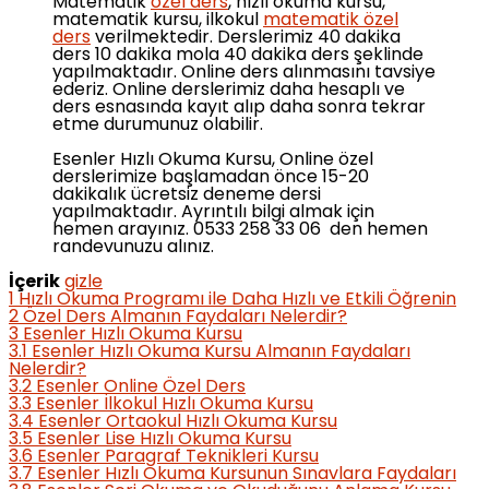
Matematik
özel ders
, hızlı okuma kursu,
matematik kursu, ilkokul
matematik özel
ders
verilmektedir. Derslerimiz 40 dakika
ders 10 dakika mola 40 dakika ders şeklinde
yapılmaktadır. Online ders alınmasını tavsiye
ederiz. Online derslerimiz daha hesaplı ve
ders esnasında kayıt alıp daha sonra tekrar
etme durumunuz olabilir.
Esenler Hızlı Okuma Kursu, Online özel
derslerimize başlamadan önce 15-20
dakikalık ücretsiz deneme dersi
yapılmaktadır. Ayrıntılı bilgi almak için
hemen arayınız. 0533 258 33 06 den hemen
randevunuzu alınız.
İçerik
gizle
1
Hızlı Okuma Programı ile Daha Hızlı ve Etkili Öğrenin
2
Özel Ders Almanın Faydaları Nelerdir?
3
Esenler Hızlı Okuma Kursu
3.1
Esenler Hızlı Okuma Kursu Almanın Faydaları
Nelerdir?
3.2
Esenler Online Özel Ders
3.3
Esenler İlkokul Hızlı Okuma Kursu
3.4
Esenler Ortaokul Hızlı Okuma Kursu
3.5
Esenler Lise Hızlı Okuma Kursu
3.6
Esenler Paragraf Teknikleri Kursu
3.7
Esenler Hızlı Okuma Kursunun Sınavlara Faydaları