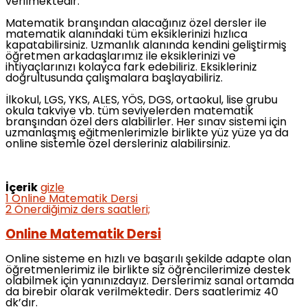
verilmektedir.
Matematik branşından alacağınız özel dersler ile
matematik alanındaki tüm eksiklerinizi hızlıca
kapatabilirsiniz. Uzmanlık alanında kendini geliştirmiş
öğretmen arkadaşlarımız ile eksiklerinizi ve
ihtiyaçlarınızı kolayca fark edebiliriz. Eksikleriniz
doğrultusunda çalışmalara başlayabiliriz.
İlkokul, LGS, YKS, ALES, YÖS, DGS, ortaokul, lise grubu
okula takviye vb. tüm seviyelerden matematik
branşından özel ders alabilirler. Her sınav sistemi için
uzmanlaşmış eğitmenlerimizle birlikte yüz yüze ya da
online sistemle özel dersleriniz alabilirsiniz.
İçerik
gizle
1
Online Matematik Dersi
2
Önerdiğimiz ders saatleri;
Online Matematik Dersi
Online sisteme en hızlı ve başarılı şekilde adapte olan
öğretmenlerimiz ile birlikte siz öğrencilerimize destek
olabilmek için yanınızdayız. Derslerimiz sanal ortamda
da birebir olarak verilmektedir. Ders saatlerimiz 40
dk’dır.