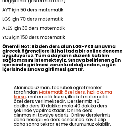
değişkenlik göstermektedir)
AYT için 50 ders matematik
LGS için 70 ders matematik
ALES için 30 ders matematik
YÖS için 150 ders matematik
Önemli Not: Bizden ders alan LGS-YKS sınavına
girecek öğrencilere iki haftada
bir online deneme
uyguluyoruz. Tüm adayların düzenli katılım
sağlamasını istemekteyiz. Sınava belirlenen gün
içerisinde girilmesi zorunlu olduğundan, o gün
içerisinde sınava girilmesi şarttır.
Alanında uzman, tecrübeli öğretmenler
tarafından
Matematik özel ders
,
hızlı okuma
kursu
, matematik kursu, ilkokul matematik
özel ders verilmektedir. Derslerimiz 40
dakika ders 10 dakika mola 40 dakika ders
şeklinde yapılmaktadır. Online ders
alınmasını tavsiye ederiz. Online derslerimiz
daha hesaplı ve ders esnasında kayıt alıp
daha sonra tekrar etme durumunuz olabilir.