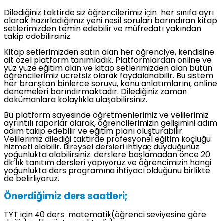
Dilediğiniz taktirde siz öğrencilerimiz için her sınıfa ayrı
olarak hazırladığımız yeni nesil soruları barındıran kitap
setlerimizden temin edebilir ve müfredatı yakından
takip edebilirsiniz.
Kitap setlerimizden satın alan her öğrenciye, kendisine
ait özel platform tanımladık. Platformlardan online ve
yüz yüze eğitim alan ve kitap setlerimizden alan bütün
öğrencilerimiz ücretsiz olarak faydalanabilir. Bu sistem
her branştan binlerce soruyu, konu anlatımlarını, online
denemeleri barındırmaktadır. Dilediğiniz zaman
dokümanlara kolaylıkla ulaşabilirsiniz.
Bu platform sayesinde öğretmenlerimiz ve velilerimiz
ayrıntılı raporlar alarak, öğrencilerimizin gelişimini adım
adım takip edebilir ve eğitim planı oluşturabilir.
Velilerimiz dilediği taktirde profesyonel eğitim koçluğu
hizmeti alabilir. Bireysel dersleri ihtiyaç duyduğunuz
yoğunlukta alabilirsiniz. derslere başlamadan önce 20
dk’lık tanıtım dersleri yapıyoruz ve öğrencimizin hangi
yoğunlukta ders programına ihtiyacı olduğunu birlikte
de belirliyoruz.
Önerdiğimiz ders saatleri;
TYT için 40 ders matematik(öğrenci seviyesine göre