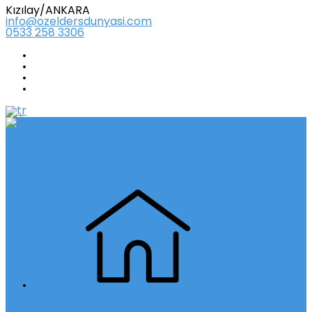
Kızılay/ANKARA
info@ozeldersdunyasi.com
0533 258 3306