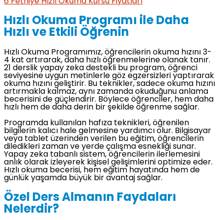
6
Fethiye Hızlı Okuma Kursu Fiyatları
Hızlı Okuma Programı ile Daha
Hızlı ve Etkili Öğrenin
Hızlı Okuma Programımız, öğrencilerin okuma hızını 3-
4 kat artırarak, daha hızlı öğrenmelerine olanak tanır.
21 derslik yapay zeka destekli bu program, öğrenci
seviyesine uygun metinlerle göz egzersizleri yaptırarak
okuma hızını geliştirir. Bu teknikler, sadece okuma hızını
artırmakla kalmaz, aynı zamanda okuduğunu anlama
becerisini de güçlendirir. Böylece öğrenciler, hem daha
hızlı hem de daha derin bir şekilde öğrenme sağlar.
Programda kullanılan hafıza teknikleri, öğrenilen
bilgilerin kalıcı hale gelmesine yardımcı olur. Bilgisayar
veya tablet üzerinden verilen bu eğitim, öğrencilerin
diledikleri zaman ve yerde çalışma esnekliği sunar.
Yapay zeka tabanlı sistem, öğrencilerin ilerlemesini
anlık olarak izleyerek kişisel gelişimlerini optimize eder.
Hızlı okuma becerisi, hem eğitim hayatında hem de
günlük yaşamda büyük bir avantaj sağlar.
Özel Ders Almanın Faydaları
Nelerdir?