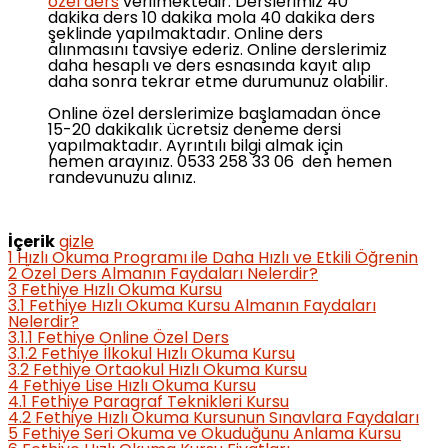
özel ders
verilmektedir. Derslerimiz 40
dakika ders 10 dakika mola 40 dakika ders
şeklinde yapılmaktadır. Online ders
alınmasını tavsiye ederiz. Online derslerimiz
daha hesaplı ve ders esnasında kayıt alıp
daha sonra tekrar etme durumunuz olabilir.
Online özel derslerimize başlamadan önce
15-20 dakikalık ücretsiz deneme dersi
yapılmaktadır. Ayrıntılı bilgi almak için
hemen arayınız. 0533 258 33 06 den hemen
randevunuzu alınız.
İçerik
gizle
1
Hızlı Okuma Programı ile Daha Hızlı ve Etkili Öğrenin
2
Özel Ders Almanın Faydaları Nelerdir?
3
Fethiye Hızlı Okuma Kursu
3.1
Fethiye Hızlı Okuma Kursu Almanın Faydaları
Nelerdir?
3.1.1
Fethiye Online Özel Ders
3.1.2
Fethiye İlkokul Hızlı Okuma Kursu
3.2
Fethiye Ortaokul Hızlı Okuma Kursu
4
Fethiye Lise Hızlı Okuma Kursu
4.1
Fethiye Paragraf Teknikleri Kursu
4.2
Fethiye Hızlı Okuma Kursunun Sınavlara Faydaları
5
Fethiye Seri Okuma ve Okuduğunu Anlama Kursu