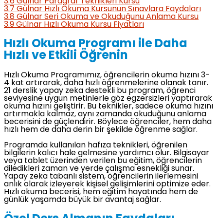
3.6
Gülnar Paragraf Teknikleri Kursu
3.7
Gülnar Hızlı Okuma Kursunun Sınavlara Faydaları
3.8
Gülnar Seri Okuma ve Okuduğunu Anlama Kursu
3.9
Gülnar Hızlı Okuma Kursu Fiyatları
Hızlı Okuma Programı ile Daha
Hızlı ve Etkili Öğrenin
Hızlı Okuma Programımız, öğrencilerin okuma hızını 3-
4 kat artırarak, daha hızlı öğrenmelerine olanak tanır.
21 derslik yapay zeka destekli bu program, öğrenci
seviyesine uygun metinlerle göz egzersizleri yaptırarak
okuma hızını geliştirir. Bu teknikler, sadece okuma hızını
artırmakla kalmaz, aynı zamanda okuduğunu anlama
becerisini de güçlendirir. Böylece öğrenciler, hem daha
hızlı hem de daha derin bir şekilde öğrenme sağlar.
Programda kullanılan hafıza teknikleri, öğrenilen
bilgilerin kalıcı hale gelmesine yardımcı olur. Bilgisayar
veya tablet üzerinden verilen bu eğitim, öğrencilerin
diledikleri zaman ve yerde çalışma esnekliği sunar.
Yapay zeka tabanlı sistem, öğrencilerin ilerlemesini
anlık olarak izleyerek kişisel gelişimlerini optimize eder.
Hızlı okuma becerisi, hem eğitim hayatında hem de
günlük yaşamda büyük bir avantaj sağlar.