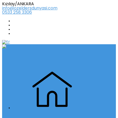
Kızılay/ANKARA
info@ozeldersdunyasi.com
0533 258 3306