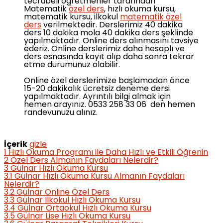
tecrübeli öğretmenler tarafından
Matematik
özel ders
, hızlı okuma kursu,
matematik kursu, ilkokul
matematik özel
ders
verilmektedir. Derslerimiz 40 dakika
ders 10 dakika mola 40 dakika ders şeklinde
yapılmaktadır. Online ders alınmasını tavsiye
ederiz. Online derslerimiz daha hesaplı ve
ders esnasında kayıt alıp daha sonra tekrar
etme durumunuz olabilir.
Online özel derslerimize başlamadan önce
15-20 dakikalık ücretsiz deneme dersi
yapılmaktadır. Ayrıntılı bilgi almak için
hemen arayınız. 0533 258 33 06 den hemen
randevunuzu alınız.
İçerik
gizle
1
Hızlı Okuma Programı ile Daha Hızlı ve Etkili Öğrenin
2
Özel Ders Almanın Faydaları Nelerdir?
3
Gülnar Hızlı Okuma Kursu
3.1
Gülnar Hızlı Okuma Kursu Almanın Faydaları
Nelerdir?
3.2
Gülnar Online Özel Ders
3.3
Gülnar İlkokul Hızlı Okuma Kursu
3.4
Gülnar Ortaokul Hızlı Okuma Kursu
3.5
Gülnar Lise Hızlı Okuma Kursu