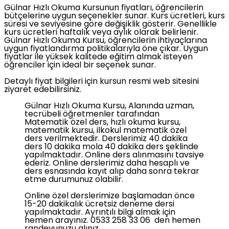
Gülnar Hızlı Okuma Kursunun fiyatları, öğrencilerin
bütçelerine uygun seçenekler sunar. Kurs ücretleri, kurs
süresi ve seviyesine göre değişiklik gösterir. Genellikle
kurs ücretleri haftalık veya aylık olarak belirlenir.
Gülnar Hızlı Okuma Kursu, öğrencilerin ihtiyaçlarına
uygun fiyatlandırma politikalarıyla öne çıkar. Uygun
fiyatlar ile yüksek kalitede eğitim almak isteyen
öğrenciler için ideal bir seçenek sunar.
Detaylı fiyat bilgileri için kursun resmi web sitesini
ziyaret edebilirsiniz.
Gülnar Hızlı Okuma Kursu, Alanında uzman,
tecrübeli öğretmenler tarafından
Matematik özel ders, hızlı okuma kursu,
matematik kursu, ilkokul matematik özel
ders verilmektedir. Derslerimiz 40 dakika
ders 10 dakika mola 40 dakika ders şeklinde
yapılmaktadır. Online ders alınmasını tavsiye
ederiz. Online derslerimiz daha hesaplı ve
ders esnasında kayıt alıp daha sonra tekrar
etme durumunuz olabilir.
Online özel derslerimize başlamadan önce
15-20 dakikalık ücretsiz deneme dersi
yapılmaktadır. Ayrıntılı bilgi almak için
hemen arayınız. 0533 258 33 06 den hemen