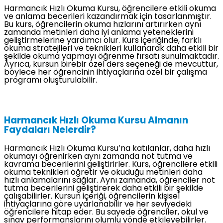
Harmancık Hızlı Okuma Kursu, öğrencilere etkili okuma
ve anlama becerileri kazandırmak için tasarlanmıştır.
Bu kurs, öğrencilerin okuma hızlarını artırırken aynı
zamanda metinleri daha iyi anlama yeteneklerini
geliştirmelerine yardımcı olur. Kurs içeriğinde, farklı
okuma stratejileri ve teknikleri kullanarak daha etkili bir
şekilde okuma yapmayı öğrenme fırsatı sunulmaktadır.
Ayrıca, kursun birebir özel ders seçeneği de mevcuttur,
böylece her öğrencinin ihtiyaçlarına özel bir çalışma
programı oluşturulabilir.
Harmancık Hızlı Okuma Kursu Almanın
Faydaları Nelerdir?
Harmancık Hızlı Okuma Kursu’na katılanlar, daha hızlı
okumayı öğrenirken aynı zamanda not tutma ve
kavrama becerilerini geliştirirler. Kurs, öğrencilere etkili
okuma teknikleri öğretir ve okuduğu metinleri daha
hızlı anlamalarını sağlar. Aynı zamanda, öğrenciler not
tutma becerilerini geliştirerek daha etkili bir şekilde
çalışabilirler. Kursun içeriği, öğrencilerin kişisel
ihtiyaçlarına göre uyarlanabilir ve her seviyedeki
öğrencilere hitap eder. Bu sayede öğrenciler, okul ve
sınav performanslarını olumlu yönde etkileyebilirler.