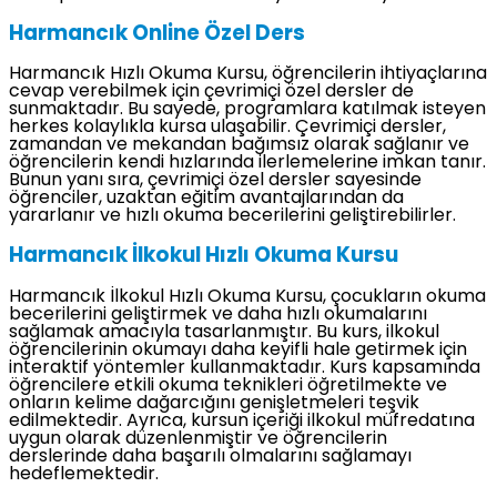
Harmancık Online Özel Ders
Harmancık Hızlı Okuma Kursu, öğrencilerin ihtiyaçlarına
cevap verebilmek için çevrimiçi özel dersler de
sunmaktadır. Bu sayede, programlara katılmak isteyen
herkes kolaylıkla kursa ulaşabilir. Çevrimiçi dersler,
zamandan ve mekandan bağımsız olarak sağlanır ve
öğrencilerin kendi hızlarında ilerlemelerine imkan tanır.
Bunun yanı sıra, çevrimiçi özel dersler sayesinde
öğrenciler, uzaktan eğitim avantajlarından da
yararlanır ve hızlı okuma becerilerini geliştirebilirler.
Harmancık İlkokul Hızlı Okuma Kursu
Harmancık İlkokul Hızlı Okuma Kursu, çocukların okuma
becerilerini geliştirmek ve daha hızlı okumalarını
sağlamak amacıyla tasarlanmıştır. Bu kurs, ilkokul
öğrencilerinin okumayı daha keyifli hale getirmek için
interaktif yöntemler kullanmaktadır. Kurs kapsamında
öğrencilere etkili okuma teknikleri öğretilmekte ve
onların kelime dağarcığını genişletmeleri teşvik
edilmektedir. Ayrıca, kursun içeriği ilkokul müfredatına
uygun olarak düzenlenmiştir ve öğrencilerin
derslerinde daha başarılı olmalarını sağlamayı
hedeflemektedir.