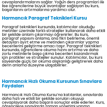
cevaplandırmalarını sağlar. Yoğun ders programları ile
lise öğrencilerine büyük avantajlar sağlayan bu kurs,
başarılarını artırmalarına yardımcı olur.
Harmancık Paragraf Teknikleri Kursu
Paragraf teknikleri kursunda, katılımcılar okuduğu
metinler üzerinde farklı stratejiler kullanarak daha etkili
bir şekilde anlam çıkarmayı öğrenirler. Bu kurs,
paragraf yapısını anlama, ana fikri belirleme, önemli
detayları ayırt etme ve metinden çıkarımlar yapma
becerilerini geliştirme amacı taşır. Paragraf teknikleri
kursunda, öğrencilere okuma hızını artırma ve daha
zorlu metinlerle başa çıkma becerileri kazandırmak
için pratikler ve stratejiler sunulur. Katılımcılar, bu kurs
sayesinde güçlü bir okuma alışkanlığı geliştirerek daha
derin anlama düzeyine ulaşabilirler.
Harmancık Hızlı Okuma Kursunun Sınavlara
Faydaları
Harmancık Hızlı Okuma Kursu’na katılanlar, sınavlarda
daha hızlı ve etkili bir şekilde soruları okuyup
cevaplayarak daha başarılı sonuçlar elde ederler. Kurs,
öğrencilere sınavlarda zaman yönetimi yapma