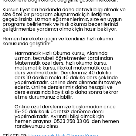
faktörlere bağlı olarak değişiklik göstermektedir.
Kursun fiyatları hakkında daha detaylı bilgi almak ve
size özel bir program oluşturmak için iletişime
geçebilirsiniz. Uzman eğitmenlerimiz, size en uygun
programı belirlemek ve hızlı okuma becerilerinizi
geliştirmenize yardımcı olmak için hazır bekliyor.
Hemen harekete geçin ve kendinizi hızlı okuma
konusunda geliştirin!
Harmancık Hızlı Okuma Kursu, Alanında
uzman, tecrübeli öğretmenler tarafından
Matematik özel ders, hızlı okuma kursu,
matematik kursu, ilkokul matematik özel
ders verilmektedir. Derslerimiz 40 dakika
ders 10 dakika mola 40 dakika ders şeklinde
yapılmaktadır. Online ders alınmasını tavsiye
ederiz. Online derslerimiz daha hesaplı ve
ders esnasında kayıt alıp daha sonra tekrar
etme durumunuz olabilir.
Online özel derslerimize başlamadan önce
15-20 dakikalık ücretsiz deneme dersi
yapılmaktadır. Ayrıntılı bilgi almak için
hemen arayınız. 0533 258 33 06 den hemen
randevunuzu alınız.