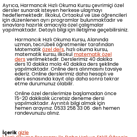
Ayrıca, Harmancık Hızlı Okuma Kursu çevrimiçi özel
dersler sunarak isteyen herkese ulaşmayı
hedeflemektedir. İlkokul, Ortaokul ve Lise öğrencileri
için düzenlenen ayrı programlar bulunmaktadır ve
sınavlara hazırlık amacıyla özel çalışmalar
yapılmaktadır. Detaylı bilgi için iletişime geçebilirsiniz.
Harmancık Hızlı Okuma Kursu, Alanında
uzman, tecrübeli öğretmenler tarafından
Matematik
özel ders
, hızlı okuma kursu,
matematik kursu, ilkokul
matematik özel
ders
verilmektedir. Derslerimiz 40 dakika
ders 10 dakika mola 40 dakika ders şeklinde
yapılmaktadır. Online ders alınmasını tavsiye
ederiz. Online derslerimiz daha hesaplı ve
ders esnasında kayıt alıp daha sonra tekrar
etme durumunuz olabilir.
Online özel derslerimize başlamadan önce
15-20 dakikalık ücretsiz deneme dersi
yapılmaktadır. Ayrıntılı bilgi almak için
hemen arayınız. 0533 258 33 06 den hemen
randevunuzu alınız.
İçerik
gizle