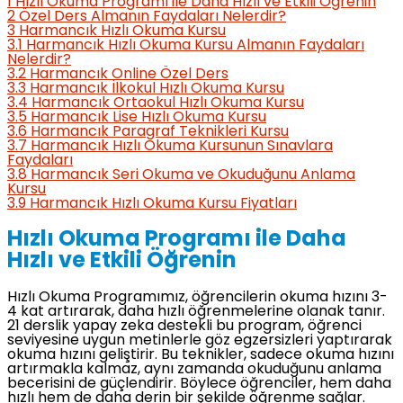
1
Hızlı Okuma Programı ile Daha Hızlı ve Etkili Öğrenin
2
Özel Ders Almanın Faydaları Nelerdir?
3
Harmancık Hızlı Okuma Kursu
3.1
Harmancık Hızlı Okuma Kursu Almanın Faydaları
Nelerdir?
3.2
Harmancık Online Özel Ders
3.3
Harmancık İlkokul Hızlı Okuma Kursu
3.4
Harmancık Ortaokul Hızlı Okuma Kursu
3.5
Harmancık Lise Hızlı Okuma Kursu
3.6
Harmancık Paragraf Teknikleri Kursu
3.7
Harmancık Hızlı Okuma Kursunun Sınavlara
Faydaları
3.8
Harmancık Seri Okuma ve Okuduğunu Anlama
Kursu
3.9
Harmancık Hızlı Okuma Kursu Fiyatları
Hızlı Okuma Programı ile Daha
Hızlı ve Etkili Öğrenin
Hızlı Okuma Programımız, öğrencilerin okuma hızını 3-
4 kat artırarak, daha hızlı öğrenmelerine olanak tanır.
21 derslik yapay zeka destekli bu program, öğrenci
seviyesine uygun metinlerle göz egzersizleri yaptırarak
okuma hızını geliştirir. Bu teknikler, sadece okuma hızını
artırmakla kalmaz, aynı zamanda okuduğunu anlama
becerisini de güçlendirir. Böylece öğrenciler, hem daha
hızlı hem de daha derin bir şekilde öğrenme sağlar.