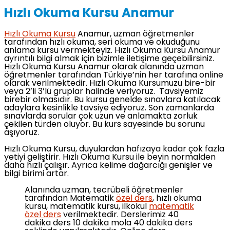
Hızlı Okuma Kursu Anamur
Hızlı Okuma Kursu
Anamur, uzman öğretmenler
tarafından hızlı okuma, seri okuma ve okuduğunu
anlama kursu vermekteyiz. Hızlı Okuma Kursu Anamur
ayrıntılı bilgi almak için bizimle iletişime geçebilirsiniz.
Hızlı Okuma Kursu Anamur olarak alanında uzman
öğretmenler tarafından Türkiye’nin her tarafına online
olarak verilmektedir. Hızlı Okuma Kursumuzu bire-bir
veya 2’li 3’lü gruplar halinde veriyoruz. Tavsiyemiz
birebir olmasıdır. Bu kursu genelde sınavlara katılacak
adaylara kesinlikle tavsiye ediyoruz. Son zamanlarda
sınavlarda sorular çok uzun ve anlamakta zorluk
çekilen türden oluyor. Bu kurs sayesinde bu sorunu
aşıyoruz.
Hızlı Okuma Kursu, duyulardan hafızaya kadar çok fazla
yetiyi geliştirir. Hızlı Okuma Kursu ile beyin normalden
daha hızlı çalışır. Ayrıca kelime dağarcığı genişler ve
bilgi birimi artar.
Alanında uzman, tecrübeli öğretmenler
tarafından Matematik
özel ders
, hızlı okuma
kursu, matematik kursu, ilkokul
matematik
özel ders
verilmektedir. Derslerimiz 40
dakika ders 10 dakika mola 40 dakika ders