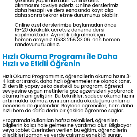
şeklinde yapılmaktadır. Online ders
alınmasını tavsiye ederiz. Online derslerimiz
daha hesaplı ve ders esnasında kayıt alıp
daha sonra tekrar etme durumunuz olabilir.
Online özel derslerimize başlamadan önce
15-20 dakikalık ücretsiz deneme dersi
yapılmaktadır. Ayrıntılı bilgi almak için
hemen arayınız. 0533 258 33 06 den hemen
randevunuzu alınız.
Hızlı Okuma Programı ile Daha
Hızlı ve Etkili Öğrenin
Hızlı Okuma Programımız, öğrencilerin okuma hızını 3-
4 kat artırarak, daha hızlı öğrenmelerine olanak tanır.
21 derslik yapay zeka destekli bu program, öğrenci
seviyesine uygun metinlerle göz egzersizleri yaptırarak
okuma hızını geliştirir. Bu teknikler, sadece okuma hızını
artırmakla kalmaz, aynı zamanda okuduğunu anlama
becerisini de güçlendirir. Böylece öğrenciler, hem daha
hızlı hem de daha derin bir şekilde öğrenme sağlar.
Programda kullanılan hafıza teknikleri, öğrenilen
bilgilerin kalıcı hale gelmesine yardımcı olur. Bilgisayar
veya tablet üzerinden verilen bu eğitim, öğrencilerin
diledikleri zaman ve yerde çalışma esnekliği sunar.