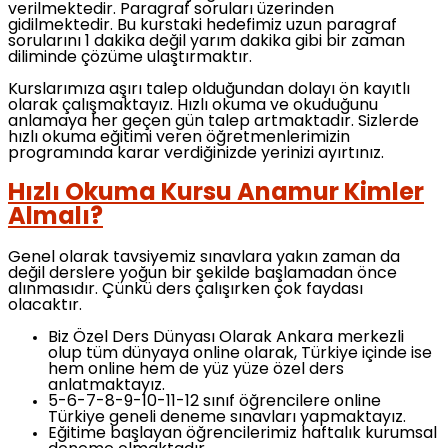
verilmektedir. Paragraf soruları üzerinden
gidilmektedir. Bu kurstaki hedefimiz uzun paragraf
sorularını 1 dakika değil yarım dakika gibi bir zaman
diliminde çözüme ulaştırmaktır.
Kurslarımıza aşırı talep olduğundan dolayı ön kayıtlı
olarak çalışmaktayız. Hızlı okuma ve okuduğunu
anlamaya her geçen gün talep artmaktadır. Sizlerde
hızlı okuma eğitimi veren öğretmenlerimizin
programında karar verdiğinizde yerinizi ayırtınız.
Hızlı Okuma Kursu Anamur Kimler
Almalı?
Genel olarak tavsiyemiz sınavlara yakın zaman da
değil derslere yoğun bir şekilde başlamadan önce
alınmasıdır. Çünkü ders çalışırken çok faydası
olacaktır.
Biz Özel Ders Dünyası Olarak Ankara merkezli
olup tüm dünyaya online olarak, Türkiye içinde ise
hem online hem de yüz yüze özel ders
anlatmaktayız.
5-6-7-8-9-10-11-12 sınıf öğrencilere online
Türkiye geneli deneme sınavları yapmaktayız.
Eğitime başlayan öğrencilerimiz haftalık kurumsal