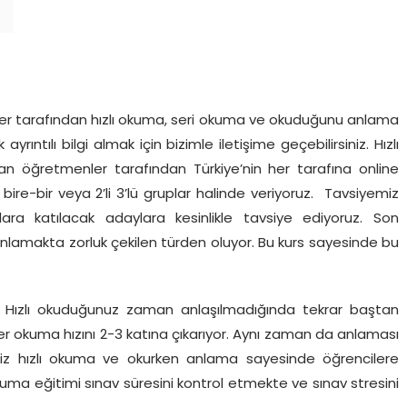
r tarafından hızlı okuma, seri okuma ve okuduğunu anlama
rıntılı bilgi almak için bizimle iletişime geçebilirsiniz. Hızlı
 öğretmenler tarafından Türkiye’nin her tarafına online
ire-bir veya 2’li 3’lü gruplar halinde veriyoruz. Tavsiyemiz
lara katılacak adaylara kesinlikle tavsiye ediyoruz. Son
nlamakta zorluk çekilen türden oluyor. Bu kurs sayesinde bu
. Hızlı okuduğunuz zaman anlaşılmadığında tekrar baştan
r okuma hızını 2-3 katına çıkarıyor. Aynı zaman da anlaması
imiz hızlı okuma ve okurken anlama sayesinde öğrencilere
uma eğitimi sınav süresini kontrol etmekte ve sınav stresini