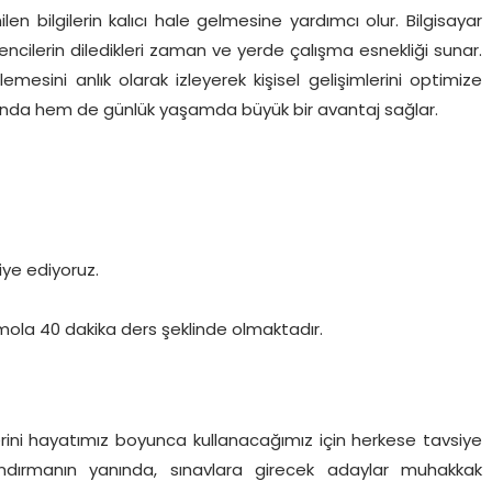
len bilgilerin kalıcı hale gelmesine yardımcı olur. Bilgisayar
ncilerin diledikleri zaman ve yerde çalışma esnekliği sunar.
emesini anlık olarak izleyerek kişisel gelişimlerini optimize
tında hem de günlük yaşamda büyük bir avantaj sağlar.
iye ediyoruz.
mola 40 dakika ders şeklinde olmaktadır.
rini hayatımız boyunca kullanacağımız için herkese tavsiye
andırmanın yanında, sınavlara girecek adaylar muhakkak