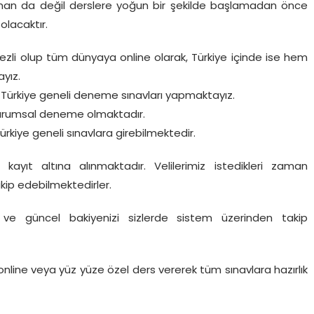
aman da değil derslere yoğun bir şekilde başlamadan önce
olacaktır.
ezli olup tüm dünyaya online olarak, Türkiye içinde ise hem
yız.
e Türkiye geneli deneme sınavları yapmaktayız.
 kurumsal deneme olmaktadır.
rkiye geneli sınavlara girebilmektedir.
ayıt altına alınmaktadır. Velilerimiz istedikleri zaman
akip edebilmektedirler.
ını ve güncel bakiyenizi sizlerde sistem üzerinden takip
 online veya yüz yüze özel ders vererek tüm sınavlara hazırlık