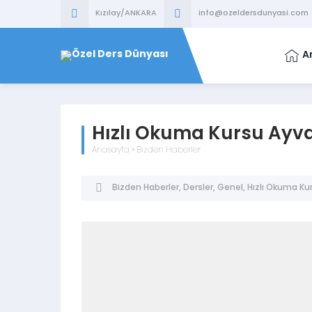
Kızılay/ANKARA
info@ozeldersdunyasi.com
A
Hızlı Okuma Kursu Ayv
Anasayfa
»
Bizden Haberler
Bizden Haberler
,
Dersler
,
Genel
,
Hızlı Okuma Ku