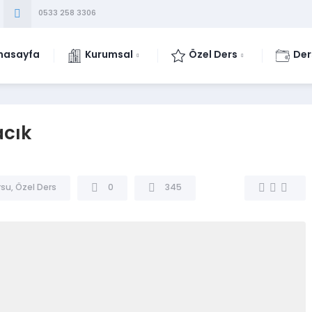
0533 258 3306
nasayfa
Kurumsal
Özel Ders
Der
acık
rsu
,
Özel Ders
0
345