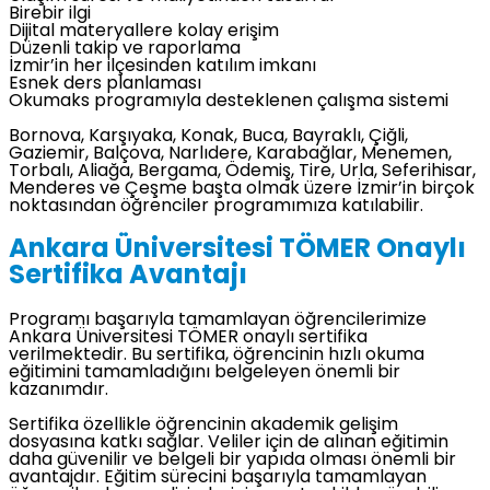
Birebir ilgi
Dijital materyallere kolay erişim
Düzenli takip ve raporlama
İzmir’in her ilçesinden katılım imkanı
Esnek ders planlaması
Okumaks programıyla desteklenen çalışma sistemi
Bornova, Karşıyaka, Konak, Buca, Bayraklı, Çiğli,
Gaziemir, Balçova, Narlıdere, Karabağlar, Menemen,
Torbalı, Aliağa, Bergama, Ödemiş, Tire, Urla, Seferihisar,
Menderes ve Çeşme başta olmak üzere İzmir’in birçok
noktasından öğrenciler programımıza katılabilir.
Ankara Üniversitesi TÖMER Onaylı
Sertifika Avantajı
Programı başarıyla tamamlayan öğrencilerimize
Ankara Üniversitesi TÖMER onaylı sertifika
verilmektedir. Bu sertifika, öğrencinin hızlı okuma
eğitimini tamamladığını belgeleyen önemli bir
kazanımdır.
Sertifika özellikle öğrencinin akademik gelişim
dosyasına katkı sağlar. Veliler için de alınan eğitimin
daha güvenilir ve belgeli bir yapıda olması önemli bir
avantajdır. Eğitim sürecini başarıyla tamamlayan