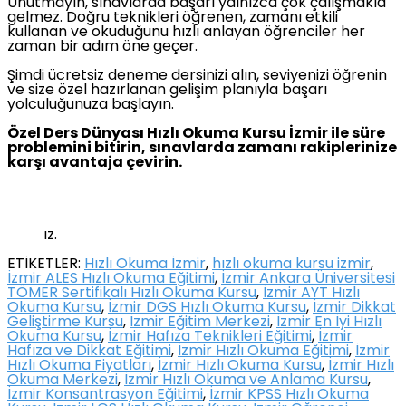
Unutmayın, sınavlarda başarı yalnızca çok çalışmakla
gelmez. Doğru teknikleri öğrenen, zamanı etkili
kullanan ve okuduğunu hızlı anlayan öğrenciler her
zaman bir adım öne geçer.
Şimdi ücretsiz deneme dersinizi alın, seviyenizi öğrenin
ve size özel hazırlanan gelişim planıyla başarı
yolculuğunuza başlayın.
Özel Ders Dünyası Hızlı Okuma Kursu İzmir ile süre
problemini bitirin, sınavlarda zamanı rakiplerinize
karşı avantaja çevirin.
ız.
ETİKETLER:
Hızlı Okuma İzmir
,
hızlı okuma kursu izmir
,
İzmir ALES Hızlı Okuma Eğitimi
,
İzmir Ankara Üniversitesi
TÖMER Sertifikalı Hızlı Okuma Kursu
,
İzmir AYT Hızlı
Okuma Kursu
,
İzmir DGS Hızlı Okuma Kursu
,
İzmir Dikkat
Geliştirme Kursu
,
İzmir Eğitim Merkezi
,
İzmir En İyi Hızlı
Okuma Kursu
,
İzmir Hafıza Teknikleri Eğitimi
,
İzmir
Hafıza ve Dikkat Eğitimi
,
İzmir Hızlı Okuma Eğitimi
,
İzmir
Hızlı Okuma Fiyatları
,
İzmir Hızlı Okuma Kursu
,
İzmir Hızlı
Okuma Merkezi
,
İzmir Hızlı Okuma ve Anlama Kursu
,
İzmir Konsantrasyon Eğitimi
,
İzmir KPSS Hızlı Okuma