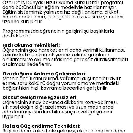
Özel Ders Dünyası Hızlı Okuma Kursu İzmir programı
daha bütüncül bir eğitim modeliyle hazırlanmıştır.
Eğitim sistemimiz yalnızca hız değil; anlama, dikkat,
hafıza, odaklanma, paragraf analizi ve süre yönetimi
üzerine kuruludur.
Programımızda öğrencinin gelişimi şu başlıklarla
desteklenir:
Hızlı Okuma Teknikleri:
Öğrencinin göz hareketlerini daha verimli kullanması,
kelime kelime okumak yerine kelime gruplarını
algılaması ve okuma sırasında gereksiz duraksamaları
azaltması hedeflenir.
Okuduğunu Anlama Çalışmaları:
Metnin ana fikrini bulma, yardımcı düşünceleri ayırt
etme, soru kökünü doğru yorumlama ve metindeki
bağlantıları hızlı kavrama becerileri geliştirilir.
Dikkat Geliştirme Egzersizleri:
Öğrencinin sınav boyunca dikkatini koruyabilmesi,
zihinsel dağınıklığı azaltması ve uzun metinlerde
odaklanmayı sürdürebilmesi için özel çalışmalar
uygulanır.
Hafıza Güçlendirme Teknikleri:
Bilginin daha kalıcı hale gelmesi, okunan metnin daha