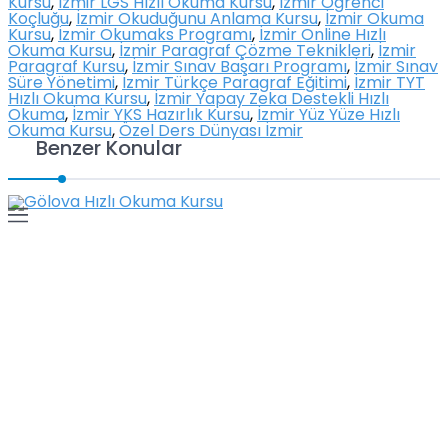
Kursu
,
İzmir LGS Hızlı Okuma Kursu
,
İzmir Öğrenci
Koçluğu
,
İzmir Okuduğunu Anlama Kursu
,
İzmir Okuma
Kursu
,
İzmir Okumaks Programı
,
İzmir Online Hızlı
Okuma Kursu
,
İzmir Paragraf Çözme Teknikleri
,
İzmir
Paragraf Kursu
,
İzmir Sınav Başarı Programı
,
İzmir Sınav
Süre Yönetimi
,
İzmir Türkçe Paragraf Eğitimi
,
İzmir TYT
Hızlı Okuma Kursu
,
İzmir Yapay Zeka Destekli Hızlı
Okuma
,
İzmir YKS Hazırlık Kursu
,
İzmir Yüz Yüze Hızlı
Okuma Kursu
,
Özel Ders Dünyası İzmir
Benzer Konular