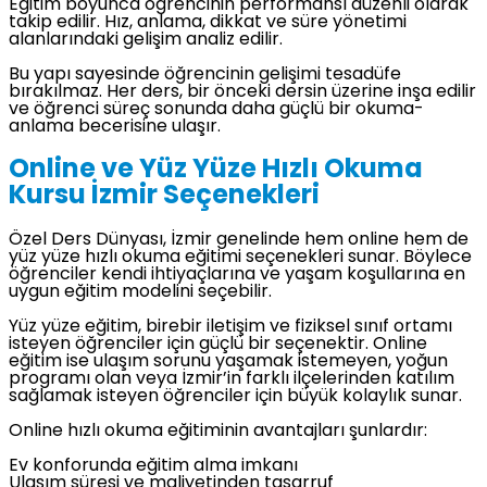
Eğitim boyunca öğrencinin performansı düzenli olarak
takip edilir. Hız, anlama, dikkat ve süre yönetimi
alanlarındaki gelişim analiz edilir.
Bu yapı sayesinde öğrencinin gelişimi tesadüfe
bırakılmaz. Her ders, bir önceki dersin üzerine inşa edilir
ve öğrenci süreç sonunda daha güçlü bir okuma-
anlama becerisine ulaşır.
Online ve Yüz Yüze Hızlı Okuma
Kursu İzmir Seçenekleri
Özel Ders Dünyası, İzmir genelinde hem online hem de
yüz yüze hızlı okuma eğitimi seçenekleri sunar. Böylece
öğrenciler kendi ihtiyaçlarına ve yaşam koşullarına en
uygun eğitim modelini seçebilir.
Yüz yüze eğitim, birebir iletişim ve fiziksel sınıf ortamı
isteyen öğrenciler için güçlü bir seçenektir. Online
eğitim ise ulaşım sorunu yaşamak istemeyen, yoğun
programı olan veya İzmir’in farklı ilçelerinden katılım
sağlamak isteyen öğrenciler için büyük kolaylık sunar.
Online hızlı okuma eğitiminin avantajları şunlardır:
Ev konforunda eğitim alma imkanı
Ulaşım süresi ve maliyetinden tasarruf