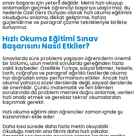
sınav başarısı için yeterli değildir. Metni hızlı okuyup
anlamadan geçmek öğrenciyi başarıya ulaştırmaz. Bu
nedenle Özel Ders Dünyası olarak hızlı okuma eğitimini
okuduğunu anlama, dikkat geliştirme, hafıza
güçlendirme ve paragraf çözme teknikleriyle birlikte
sunuyoruz.
Hızlı Okuma Eğitimi Sınav
Başarısını Nasıl Etkiler?
Sınavlarda süre problemi yaşayan öğrencilerin önemli
bir bölümü, uzun metinli sorularda gereğinden fazla
vakit kaybeder. Özellikle Türkçe, sosyal bilimler, felsefe,
tarih, coğrafya ve paragraf ağırlıklı testlerde okuma
hızı doğrudan sınav performansını etkiler. Ancak hızlı
okuma yalnızca sözel derslerde değil, sayısal derslerde
de önemlidir. Çünkü matematik ve fen bilimleri
sorularında da problem metnini doğru anlamak, verileri
hızlı analiz etmek ve gereksiz tekrar okumalardan
kaçınmak gerekir.
Hızlı okuma eğitimi alan öğrenciler zaman içinde şu
kazanımları elde eder:
Daha kısa sürede daha fazla metin okuyabilir.
Okuduğu metnin ana fikrini daha hızlı yakalar.