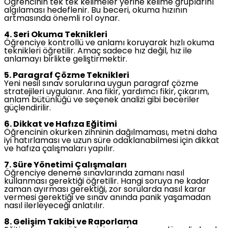
Öğrencinin tek tek kelimeler yerine kelime gruplarını
algılaması hedeflenir. Bu beceri, okuma hızının
artmasında önemli rol oynar.
4. Seri Okuma Teknikleri
Öğrenciye kontrollü ve anlamı koruyarak hızlı okuma
teknikleri öğretilir. Amaç sadece hız değil, hız ile
anlamayı birlikte geliştirmektir.
5. Paragraf Çözme Teknikleri
Yeni nesil sınav sorularına uygun paragraf çözme
stratejileri uygulanır. Ana fikir, yardımcı fikir, çıkarım,
anlam bütünlüğü ve seçenek analizi gibi beceriler
güçlendirilir.
6. Dikkat ve Hafıza Eğitimi
Öğrencinin okurken zihninin dağılmaması, metni daha
iyi hatırlaması ve uzun süre odaklanabilmesi için dikkat
ve hafıza çalışmaları yapılır.
7. Süre Yönetimi Çalışmaları
Öğrenciye deneme sınavlarında zamanı nasıl
kullanması gerektiği öğretilir. Hangi soruya ne kadar
zaman ayırması gerektiği, zor sorularda nasıl karar
vermesi gerektiği ve sınav anında panik yaşamadan
nasıl ilerleyeceği anlatılır.
8. Gelişim Takibi ve Raporlama