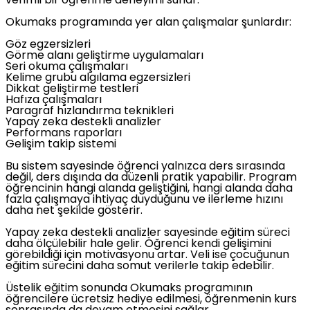
verimli bir öğrenme deneyimi sunar.
Okumaks programında yer alan çalışmalar şunlardır:
Göz egzersizleri
Görme alanı geliştirme uygulamaları
Seri okuma çalışmaları
Kelime grubu algılama egzersizleri
Dikkat geliştirme testleri
Hafıza çalışmaları
Paragraf hızlandırma teknikleri
Yapay zeka destekli analizler
Performans raporları
Gelişim takip sistemi
Bu sistem sayesinde öğrenci yalnızca ders sırasında
değil, ders dışında da düzenli pratik yapabilir. Program
öğrencinin hangi alanda geliştiğini, hangi alanda daha
fazla çalışmaya ihtiyaç duyduğunu ve ilerleme hızını
daha net şekilde gösterir.
Yapay zeka destekli analizler sayesinde eğitim süreci
daha ölçülebilir hale gelir. Öğrenci kendi gelişimini
görebildiği için motivasyonu artar. Veli ise çocuğunun
eğitim sürecini daha somut verilerle takip edebilir.
Üstelik eğitim sonunda Okumaks programının
öğrencilere ücretsiz hediye edilmesi, öğrenmenin kurs