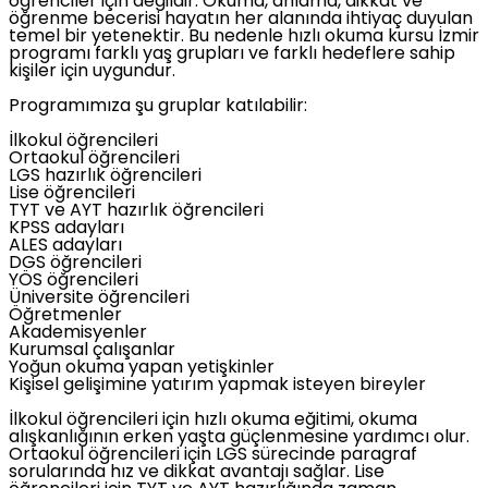
öğrenciler için değildir. Okuma, anlama, dikkat ve
öğrenme becerisi hayatın her alanında ihtiyaç duyulan
temel bir yetenektir. Bu nedenle hızlı okuma kursu İzmir
programı farklı yaş grupları ve farklı hedeflere sahip
kişiler için uygundur.
Programımıza şu gruplar katılabilir:
İlkokul öğrencileri
Ortaokul öğrencileri
LGS hazırlık öğrencileri
Lise öğrencileri
TYT ve AYT hazırlık öğrencileri
KPSS adayları
ALES adayları
DGS öğrencileri
YÖS öğrencileri
Üniversite öğrencileri
Öğretmenler
Akademisyenler
Kurumsal çalışanlar
Yoğun okuma yapan yetişkinler
Kişisel gelişimine yatırım yapmak isteyen bireyler
İlkokul öğrencileri için hızlı okuma eğitimi, okuma
alışkanlığının erken yaşta güçlenmesine yardımcı olur.
Ortaokul öğrencileri için LGS sürecinde paragraf
sorularında hız ve dikkat avantajı sağlar. Lise