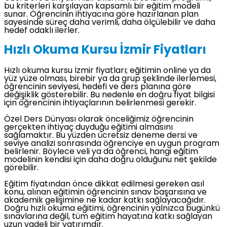
bu kriterleri karşılayan kapsamlı bir eğitim modeli
sunar. Öğrencinin ihtiyacına göre hazırlanan plan
sayesinde süreç daha verimli, daha ölçülebilir ve daha
hedef odaklı ilerler.
Hızlı Okuma Kursu İzmir Fiyatları
Hızlı okuma kursu İzmir fiyatları; eğitimin online ya da
yüz yüze olması, birebir ya da grup şeklinde ilerlemesi,
öğrencinin seviyesi, hedefi ve ders planına göre
değişiklik gösterebilir. Bu nedenle en doğru fiyat bilgisi
için öğrencinin ihtiyaçlarının belirlenmesi gerekir.
Özel Ders Dünyası olarak önceliğimiz öğrencinin
gerçekten ihtiyaç duyduğu eğitimi almasını
sağlamaktır. Bu yüzden ücretsiz deneme dersi ve
seviye analizi sonrasında öğrenciye en uygun program
belirlenir. Böylece veli ya da öğrenci, hangi eğitim
modelinin kendisi için daha doğru olduğunu net şekilde
görebilir.
Eğitim fiyatından önce dikkat edilmesi gereken asıl
konu, alınan eğitimin öğrencinin sınav başarısına ve
akademik gelişimine ne kadar katkı sağlayacağıdır.
Doğru hızlı okuma eğitimi, öğrencinin yalnızca bugünkü
sınavlarına değil, tüm eğitim hayatına katkı sağlayan
uzun vadeli bir yatırımdır.