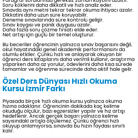
Paragraf sorularında gereksiz zaman kaybını azaltır.
Soru köklerini daha dikkatli ve hızlı analiz eder.
Sınavda aynı metni tekrar tekrar okuma ihtiyacı azalır.
Dikkatini daha uzun süre koruyabilir.
Deneme sınavlarında süre kontrolü gelişir.
Sınav kaygısı ve panik duygusu azalır.
Daha fazla soru çözme fırsatı elde eder.
Net artışı için güçlü bir temel oluşturur.
Bu beceriler öğrencinin yalnızca sınav başarısını değil,
okul hayatındaki genel akademik performansını da
olumlu etkiler. Çünkü hızlı ve anlayarak okuyan bir
öğrenci ders kitaplarını daha verimli kullanır, araştırma
yaparken daha az yorulur, ödevlerini daha kısa sürede
tamamlar ve öğrenme sürecinde daha aktif hale gelir.
Özel Ders Dünyası Hızlı Okuma
Kursu İzmir Farkı
Piyasada birçok hızlı okuma kursu yalnızca okuma
hızına odaklanır. Öğrencinin dakikada kaç kelime
okuduğu ölçülür, bazı egzersizler yapılır ve hız artışı
hedeflenir. Ancak gerçek başarı yalnızca kelime
sayısındaki artışla ölçülemez. Çünkü öğrenci hızlı
okuyup anlamıyorsa, sınavda bu hızın faydası sınırlı
kalır.