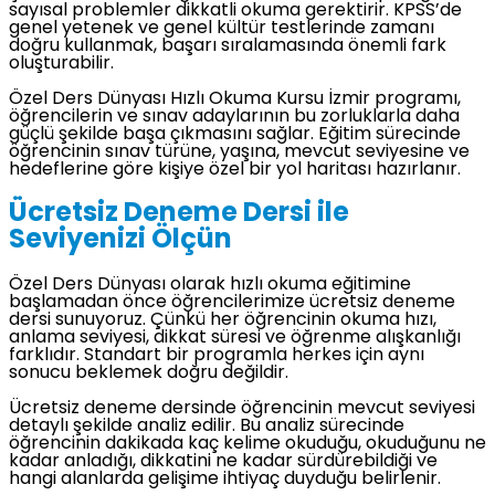
sayısal problemler dikkatli okuma gerektirir. KPSS’de
genel yetenek ve genel kültür testlerinde zamanı
doğru kullanmak, başarı sıralamasında önemli fark
oluşturabilir.
Özel Ders Dünyası Hızlı Okuma Kursu İzmir programı,
öğrencilerin ve sınav adaylarının bu zorluklarla daha
güçlü şekilde başa çıkmasını sağlar. Eğitim sürecinde
öğrencinin sınav türüne, yaşına, mevcut seviyesine ve
hedeflerine göre kişiye özel bir yol haritası hazırlanır.
Ücretsiz Deneme Dersi ile
Seviyenizi Ölçün
Özel Ders Dünyası olarak hızlı okuma eğitimine
başlamadan önce öğrencilerimize ücretsiz deneme
dersi sunuyoruz. Çünkü her öğrencinin okuma hızı,
anlama seviyesi, dikkat süresi ve öğrenme alışkanlığı
farklıdır. Standart bir programla herkes için aynı
sonucu beklemek doğru değildir.
Ücretsiz deneme dersinde öğrencinin mevcut seviyesi
detaylı şekilde analiz edilir. Bu analiz sürecinde
öğrencinin dakikada kaç kelime okuduğu, okuduğunu ne
kadar anladığı, dikkatini ne kadar sürdürebildiği ve
hangi alanlarda gelişime ihtiyaç duyduğu belirlenir.