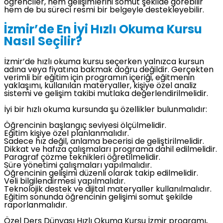
öğrenciler, hem gelişimlerini somut şekilde görebilir
hem de bu süreci resmi bir belgeyle destekleyebilir.
İzmir’de En İyi Hızlı Okuma Kursu
Nasıl Seçilir?
İzmir’de hızlı okuma kursu seçerken yalnızca kursun
adına veya fiyatına bakmak doğru değildir. Gerçekten
verimli bir eğitim için programın içeriği, eğitmenin
yaklaşımı, kullanılan materyaller, kişiye özel analiz
sistemi ve gelişim takibi mutlaka değerlendirilmelidir.
İyi bir hızlı okuma kursunda şu özellikler bulunmalıdır:
Öğrencinin başlangıç seviyesi ölçülmelidir.
Eğitim kişiye özel planlanmalıdır.
Sadece hız değil, anlama becerisi de geliştirilmelidir.
Dikkat ve hafıza çalışmaları programa dahil edilmelidir.
Paragraf çözme teknikleri öğretilmelidir.
Süre yönetimi çalışmaları yapılmalıdır.
Öğrencinin gelişimi düzenli olarak takip edilmelidir.
Veli bilgilendirmesi yapılmalıdır.
Teknolojik destek ve dijital materyaller kullanılmalıdır.
Eğitim sonunda öğrencinin gelişimi somut şekilde
raporlanmalıdır.
Özel Ders Dünyası Hızlı Okuma Kursu İzmir programı,