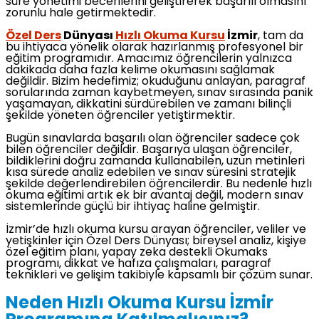
süre yönetimi becerilerini geliştirerek başarılı olmasını
zorunlu hale getirmektedir.
Özel Ders
Dünyası
Hızlı Okuma Kursu
İzmir
, tam da
bu ihtiyaca yönelik olarak hazırlanmış profesyonel bir
eğitim programıdır. Amacımız öğrencilerin yalnızca
dakikada daha fazla kelime okumasını sağlamak
değildir. Bizim hedefimiz; okuduğunu anlayan, paragraf
sorularında zaman kaybetmeyen, sınav sırasında panik
yaşamayan, dikkatini sürdürebilen ve zamanı bilinçli
şekilde yöneten öğrenciler yetiştirmektir.
Bugün sınavlarda başarılı olan öğrenciler sadece çok
bilen öğrenciler değildir. Başarıya ulaşan öğrenciler,
bildiklerini doğru zamanda kullanabilen, uzun metinleri
kısa sürede analiz edebilen ve sınav süresini stratejik
şekilde değerlendirebilen öğrencilerdir. Bu nedenle hızlı
okuma eğitimi artık ek bir avantaj değil, modern sınav
sistemlerinde güçlü bir ihtiyaç haline gelmiştir.
İzmir’de hızlı okuma kursu arayan öğrenciler, veliler ve
yetişkinler için Özel Ders Dünyası; bireysel analiz, kişiye
özel eğitim planı, yapay zeka destekli Okumaks
programı, dikkat ve hafıza çalışmaları, paragraf
teknikleri ve gelişim takibiyle kapsamlı bir çözüm sunar.
Neden Hızlı Okuma Kursu İzmir