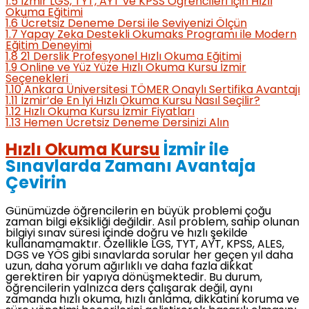
1.5
İzmir LGS, TYT, AYT ve KPSS Öğrencileri İçin Hızlı
Okuma Eğitimi
1.6
Ücretsiz Deneme Dersi ile Seviyenizi Ölçün
1.7
Yapay Zeka Destekli Okumaks Programı ile Modern
Eğitim Deneyimi
1.8
21 Derslik Profesyonel Hızlı Okuma Eğitimi
1.9
Online ve Yüz Yüze Hızlı Okuma Kursu İzmir
Seçenekleri
1.10
Ankara Üniversitesi TÖMER Onaylı Sertifika Avantajı
1.11
İzmir’de En İyi Hızlı Okuma Kursu Nasıl Seçilir?
1.12
Hızlı Okuma Kursu İzmir Fiyatları
1.13
Hemen Ücretsiz Deneme Dersinizi Alın
Hızlı Okuma Kursu
İzmir ile
Sınavlarda Zamanı Avantaja
Çevirin
Günümüzde öğrencilerin en büyük problemi çoğu
zaman bilgi eksikliği değildir. Asıl problem, sahip olunan
bilgiyi sınav süresi içinde doğru ve hızlı şekilde
kullanamamaktır. Özellikle LGS, TYT, AYT, KPSS, ALES,
DGS ve YÖS gibi sınavlarda sorular her geçen yıl daha
uzun, daha yorum ağırlıklı ve daha fazla dikkat
gerektiren bir yapıya dönüşmektedir. Bu durum,
öğrencilerin yalnızca ders çalışarak değil, aynı
zamanda hızlı okuma, hızlı anlama, dikkatini koruma ve