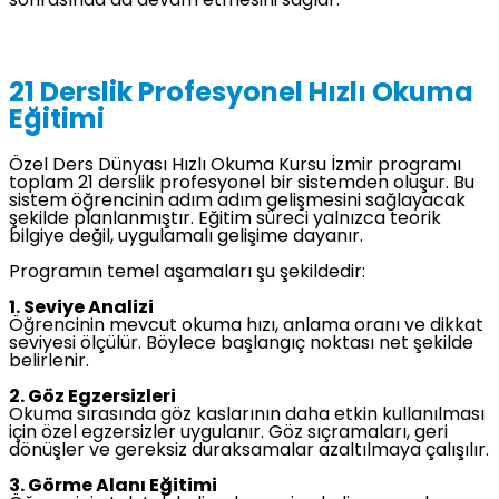
sonrasında da devam etmesini sağlar.
21 Derslik Profesyonel Hızlı Okuma
Eğitimi
Özel Ders Dünyası Hızlı Okuma Kursu İzmir programı
toplam 21 derslik profesyonel bir sistemden oluşur. Bu
sistem öğrencinin adım adım gelişmesini sağlayacak
şekilde planlanmıştır. Eğitim süreci yalnızca teorik
bilgiye değil, uygulamalı gelişime dayanır.
Programın temel aşamaları şu şekildedir:
1. Seviye Analizi
Öğrencinin mevcut okuma hızı, anlama oranı ve dikkat
seviyesi ölçülür. Böylece başlangıç noktası net şekilde
belirlenir.
2. Göz Egzersizleri
Okuma sırasında göz kaslarının daha etkin kullanılması
için özel egzersizler uygulanır. Göz sıçramaları, geri
dönüşler ve gereksiz duraksamalar azaltılmaya çalışılır.
3. Görme Alanı Eğitimi