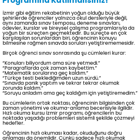
Programına Katılmalısınız?
İzmir gibi eğitim rekabetinin yoğun olduğu büyük
şehirlerde öğrenciler yalnızca okul dersleriyle değil,
aynı zamanda sınav temposu, deneme sınavları,
ödevler, kurslar ve bireysel çalışma programlarıyla da
yoğun bir süreçten geçmektedir. Bu süreçte en çok
karşılaşılan sorunlardan biri, öğrencinin konuyu
bilmesine rağmen sınavda soruları yetiştirememesidir.
Birçok öğrenci sınav sonrasında şu cümleleri kurar:
“Konuları biliyordum ama süre yetmedi.”
“Paragraflarda çok zaman kaybettim.”
“Matematik sorularına geç kaldım.”
“Türkçe testi beklediğimden uzun sürdü.”
“Sınavda panik yaptım ve tekrar tekrar okumak
zorunda kaldım.”
“Soruyu anladım ama geç kaldığım için yetiştiremedim.”
Bu cümlelerin ortak noktası, öğrencinin bilgisinden çok
zaman yönetimi ve okuma-anlama becerisiyle ilgilidir.
Hızlı okuma kursu İzmir programı, öğrencilerin bu
noktada yaşadığı problemleri sistemli şekilde çözmeyi
hedefler.
Öğrencinin hızlı okuması kadar, okuduğunu doğru
anlaması da önemlidir. Çünkü sadece hızlı okumak