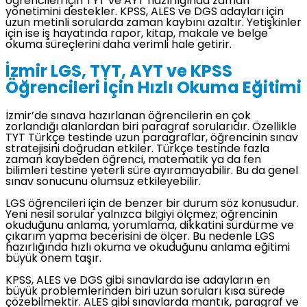
öğrencileri için TYT ve AYT hazırlığında zaman
yönetimini destekler. KPSS, ALES ve DGS adayları için
uzun metinli sorularda zaman kaybını azaltır. Yetişkinler
için ise iş hayatında rapor, kitap, makale ve belge
okuma süreçlerini daha verimli hale getirir.
İzmir LGS, TYT, AYT ve KPSS
Öğrencileri İçin Hızlı Okuma Eğitimi
İzmir’de sınava hazırlanan öğrencilerin en çok
zorlandığı alanlardan biri paragraf sorularıdır. Özellikle
TYT Türkçe testinde uzun paragraflar, öğrencinin sınav
stratejisini doğrudan etkiler. Türkçe testinde fazla
zaman kaybeden öğrenci, matematik ya da fen
bilimleri testine yeterli süre ayıramayabilir. Bu da genel
sınav sonucunu olumsuz etkileyebilir.
LGS öğrencileri için de benzer bir durum söz konusudur.
Yeni nesil sorular yalnızca bilgiyi ölçmez; öğrencinin
okuduğunu anlama, yorumlama, dikkatini sürdürme ve
çıkarım yapma becerisini de ölçer. Bu nedenle LGS
hazırlığında hızlı okuma ve okuduğunu anlama eğitimi
büyük önem taşır.
KPSS, ALES ve DGS gibi sınavlarda ise adayların en
büyük problemlerinden biri uzun soruları kısa sürede
çözebilmektir. ALES gibi sınavlarda mantık, paragraf ve