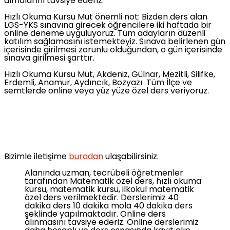
almalarını tavsiye ederiz.
Hızlı Okuma Kursu Mut önemli not: Bizden ders alan
LGS-YKS sınavına girecek öğrencilere iki haftada bir
online deneme uyguluyoruz. Tüm adayların düzenli
katılım sağlamasını istemekteyiz. Sınava belirlenen gün
içerisinde girilmesi zorunlu olduğundan, o gün içerisinde
sınava girilmesi şarttır.
Hızlı Okuma Kursu Mut, Akdeniz, Gülnar, Mezitli, Silifke,
Erdemli, Anamur, Aydıncık, Bozyazı Tüm İlçe ve
semtlerde online veya yüz yüze özel ders veriyoruz.
Bizimle iletişime
buradan
ulaşabilirsiniz.
Alanında uzman, tecrübeli öğretmenler
tarafından Matematik özel ders, hızlı okuma
kursu, matematik kursu, ilkokul matematik
özel ders verilmektedir. Derslerimiz 40
dakika ders 10 dakika mola 40 dakika ders
şeklinde yapılmaktadır. Online ders
alınmasını tavsiye ederiz. Online derslerimiz