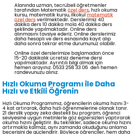
Alanında uzman, tecrübeli öğretmenler
tarafından Matematik
özel ders
, hızlı okuma
kursu, matematik kursu, ilkokul
matematik
özel ders
verilmektedir. Derslerimiz 40
dakika ders 10 dakika mola 40 dakika ders
şeklinde yapılmaktadır. Online ders
alınmasını tavsiye ederiz. Online derslerimiz
daha hesaplı ve ders esnasında kayıt alıp
daha sonra tekrar etme durumunuz olabilir.
Online özel derslerimize başlamadan önce
15-20 dakikalık ücretsiz deneme dersi
yapılmaktadır. Ayrıntılı bilgi almak için
hemen arayınız. 0533 258 33 06 den hemen
randevunuzu alınız.
Hızlı Okuma Programı ile Daha
Hızlı ve Etkili Öğrenin
Hızlı Okuma Programımız, öğrencilerin okuma hızını 3-
4 kat artırarak, daha hızlı öğrenmelerine olanak tanır.
21 derslik yapay zeka destekli bu program, öğrenci
seviyesine uygun metinlerle göz egzersizleri yaptırarak
okuma hızını geliştirir. Bu teknikler, sadece okuma hızını
artırmakla kalmaz, aynı zamanda okuduğunu anlama
becerisini de güçlendirir. Böylece öğrenciler, hem daha