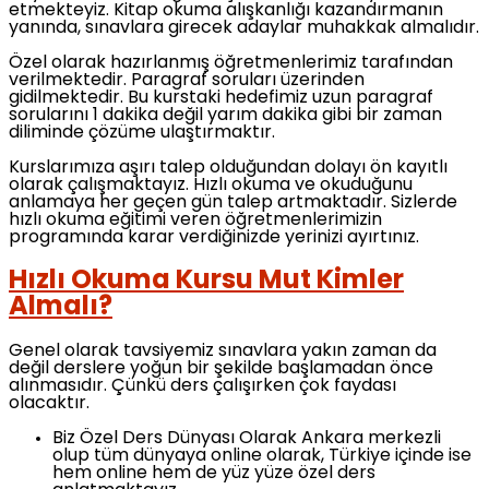
etmekteyiz. Kitap okuma alışkanlığı kazandırmanın
yanında, sınavlara girecek adaylar muhakkak almalıdır.
Özel olarak hazırlanmış öğretmenlerimiz tarafından
verilmektedir. Paragraf soruları üzerinden
gidilmektedir. Bu kurstaki hedefimiz uzun paragraf
sorularını 1 dakika değil yarım dakika gibi bir zaman
diliminde çözüme ulaştırmaktır.
Kurslarımıza aşırı talep olduğundan dolayı ön kayıtlı
olarak çalışmaktayız. Hızlı okuma ve okuduğunu
anlamaya her geçen gün talep artmaktadır. Sizlerde
hızlı okuma eğitimi veren öğretmenlerimizin
programında karar verdiğinizde yerinizi ayırtınız.
Hızlı Okuma Kursu Mut Kimler
Almalı?
Genel olarak tavsiyemiz sınavlara yakın zaman da
değil derslere yoğun bir şekilde başlamadan önce
alınmasıdır. Çünkü ders çalışırken çok faydası
olacaktır.
Biz Özel Ders Dünyası Olarak Ankara merkezli
olup tüm dünyaya online olarak, Türkiye içinde ise
hem online hem de yüz yüze özel ders