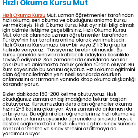
Hızlı Okuma Kursu Mut
Hızlı Okuma Kursu
Mut, uzman öğretmenler tarafından
hızlı okuma, seri okuma ve okuduğunu anlama kursu
vermekteyiz. Hızlı Okuma Kursu Mut ayrıntılı bilgi almak
için bizimle iletişime geçebilirsiniz. Hızlı Okuma Kursu
Mut olarak alanında uzman öğretmenler tarafından
Türkiye’nin her tarafına online olarak verilmektedir.
Hızlı Okuma Kursumuzu bire-bir veya 2’li 3’lü gruplar
halinde veriyoruz. Tavsiyemiz birebir olmasıdır. Bu
kursu genelde sınavlara katılacak adaylara kesinlikle
tavsiye ediyoruz. Son zamanlarda sınavlarda sorular
çok uzun ve anlamakta zorluk çekilen türden oluyor. Bu
kurs sayesinde bu sorunu aşıyoruz. Hızlı okuma eğitimini
alan öğrencilerimizin yeni nesil sorularda okurken
anlamasını arttırmanın yanında kitap okuma alışkanlığı
kazandırıyoruz.
Bizler dakikada 150-200 kelime okutuyoruz. Hızlı
okuduğunuz zaman anlaşılmadığında tekrar baştan
okutuyoruz. Kursumuzdan ders alan öğrenciler okuma
hızını 2-3 katına çıkarıyor. Aynı zaman da anlaması da
artırıyoruz. Bu eğitimi alan öğrencilerimiz hızlı okuma ve
okurken anlama sayesinde öğrencilere sınavda büyük
destek sağlamaktadır. Hızlı okuma eğitimi sınav süresini
kontrol etmekte ve sınav stresini azaltmaya da
yardımcı oluyor.