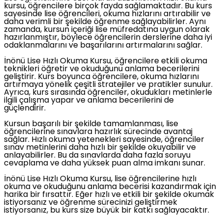
kursu, öğrencilere birçok fayda sağlamaktadır. Bu kurs
sayesinde lise öğrencileri, okuma hızlarını artırabilir ve
daha verimli bir şekilde öğrenme sağlayabilirler. Aynı
zamanda, kursun içeriği lise müfredatına uygun olarak
hazırlanmıştır, böylece öğrencilerin derslerine daha iyi
odaklanmalarını ve başarılarını artırmalarını sağlar.
İnönü Lise Hızlı Okuma Kursu, öğrencilere etkili okuma
teknikleri öğretir ve okuduğunu anlama becerilerini
geliştirir. Kurs boyunca öğrencilere, okuma hızlarını
artırmaya yönelik çeşitli stratejiler ve pratikler sunulur.
Ayrıca, kurs sırasında öğrenciler, okudukları metinlerle
ilgili çalışma yapar ve anlama becerilerini de
güçlendirir.
Kursun başarılı bir şekilde tamamlanması, lise
öğrencilerine sınavlara hazırlık sürecinde avantaj
sağlar. Hızlı okuma yetenekleri sayesinde, öğrenciler
sınav metinlerini daha hızlı bir şekilde okuyabilir ve
anlayabilirler. Bu da sınavlarda daha fazla soruyu
cevaplama ve daha yüksek puan alma imkanı sunar.
İnönü Lise Hızlı Okuma Kursu, lise öğrencilerine hızlı
okuma ve okuduğunu anlama becerisi kazandırmak için
harika bir fırsattır. Eğer hızlı ve etkili bir şekilde okumak
istiyorsanız ve öğrenme sürecinizi geliştirmek
istiyorsanız, bu kurs size büyük bir katkı sağlayacaktır.