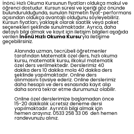
İnönü Hızlı Okuma Kursunun fiyatları oldukça makul ve
öğrenci dostudur. Kursun süresi ve içeriği göz önünde
bulundurulduğunda, sunulan hizmetin fiyat-performans
açısından oldukça avantajlı olduğunu söyleyebiliriz.
Kursun fiyatları, yaklaşık olarak saatlik veya paket
seçenekleri şeklinde sunulmaktadır. Ayrıca, daha
detaylı bilgi almak ve kayıt için iletişim bilgileri aşağıda
verilen
İnönü Hızlı Okuma Kursu
‘yla iletişime
geçebilirsiniz.
Alanında uzman, tecrübeli öğretmenler
tarafından Matematik özel ders, hızlı okuma
kursu, matematik kursu, ilkokul matematik
özel ders verilmektedir. Derslerimiz 40
dakika ders 10 dakika mola 40 dakika ders
şeklinde yapılmaktadır. Online ders
alınmasını tavsiye ederiz. Online derslerimiz
daha hesaplı ve ders esnasında kayıt alıp
daha sonra tekrar etme durumunuz olabilir.
Online özel derslerimize başlamadan önce
15-20 dakikalık ücretsiz deneme dersi
yapılmaktadır. Ayrıntılı bilgi almak için
hemen arayınız. 0533 258 33 06 den hemen
randevunuzu alınız.