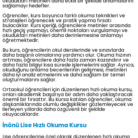
okudukları metinleri daha etkili bir şekilde anlamalarını
sağlamayı hedefler.
Öğrenciler, kurs boyunca farklı okuma teknikleri ve
stratejileri öğrenecek ve pratik yapma fırsatı
bulacaklar. Kurs içeriği, öğrencilere metinler arasında
hızlı geçiş yapmayı, önemli noktaları vurgulamayı ve
okudukları metinleri daha derinlemesine anlamayı
öğretmektedir.
Bu kurs, öğrencilerin okul derslerinde ve sınavlarda
daha başarılı olmalarına yardımcı olur. Okuma hızının
artması, öğrencilere daha fazla zaman kazandırır ve
daha fazla bilgiyi kısa sürede işlemelerini sağlar. Ayrıca,
okuduğunu anlama becerilerinin gelişmesi, metinleri
daha iyi analiz etmelerini ve daha sağlam bir temel
oluşturmalarını sağlar.
Ortaokul öğrencileri için düzenlenen hızlı okuma kursu,
onları akademik başarıya bir adım daha yaklaştıracak
önemli bir fırsattır. Bu kursa katılan öğrenciler, okuma
alışkanlıklarında olumlu değişiklikler gözlemleyecek ve
ilerleyen yıllarda daha özgüvenli bir şekilde
okuyacaklardır.
İnönü Lise Hızlı Okuma Kursu
Lise öğrencilerine özel olarak düzenlenen hızlı okuma