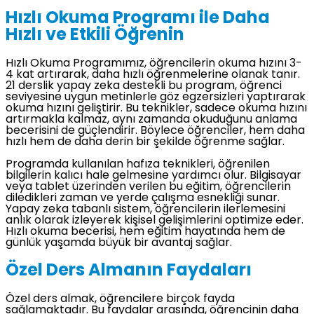
Hızlı Okuma Programı ile Daha
Hızlı ve Etkili Öğrenin
Hızlı Okuma Programımız, öğrencilerin okuma hızını 3-
4 kat artırarak, daha hızlı öğrenmelerine olanak tanır.
21 derslik yapay zeka destekli bu program, öğrenci
seviyesine uygun metinlerle göz egzersizleri yaptırarak
okuma hızını geliştirir. Bu teknikler, sadece okuma hızını
artırmakla kalmaz, aynı zamanda okuduğunu anlama
becerisini de güçlendirir. Böylece öğrenciler, hem daha
hızlı hem de daha derin bir şekilde öğrenme sağlar.
Programda kullanılan hafıza teknikleri, öğrenilen
bilgilerin kalıcı hale gelmesine yardımcı olur. Bilgisayar
veya tablet üzerinden verilen bu eğitim, öğrencilerin
diledikleri zaman ve yerde çalışma esnekliği sunar.
Yapay zeka tabanlı sistem, öğrencilerin ilerlemesini
anlık olarak izleyerek kişisel gelişimlerini optimize eder.
Hızlı okuma becerisi, hem eğitim hayatında hem de
günlük yaşamda büyük bir avantaj sağlar.
Özel Ders Almanın Faydaları
Özel ders almak, öğrencilere birçok fayda
sağlamaktadır. Bu faydalar arasında, öğrencinin daha