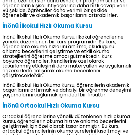
online özel dersler daha esnek bir program sunar ve
öğrencilerin kişisel ihtiyaçlarına daha hızlı cevap verir.
Bu şekilde, öğrenciler daha verimli bir şekilde
öğrenebilir ve akademik başarılarını artırabilirler.
İnönü İlkokul Hızlı Okuma Kursu
İnönü İlkokul Hızlı Okuma Kursu, ilkokul öğrencilerine
yönelik düzenlenen bir kurs programıdır. Bu kurs,
öğrencilere okuma hızlarını artırma, okuduğunu
anlama becerilerini geliştirme ve etkili okuma
stratejilerini öğretme amacı gütmektedir. Kurs
boyunca öğrenciler, kendilerine özel olarak
tasarlanmış etkileşimli ders materyalleri ve uygulamalı
egzersizlerle çalışarak okuma becerilerini
geliştireceklerdir.
İnönü İlkokul Hızlı Okuma Kursu, öğrencilerin akademik
başarılarını artırmak ve daha iyi bir öğrenme deneyimi
yaşamalarını sağlamak için ideal bir fırsattır.
İnönü Ortaokul Hızlı Okuma Kursu
Ortaokul öğrencilerine yönelik düzenlenen hızlı okuma
kursu, öğrencilerin okuma hızı ve anlama becerilerini
geliştirmek için özel olarak tasarlanmıştır. Bu kurs,
ortaokul öğrencilerinin okuma sürelerini kısaltmayı ve