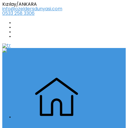
Kızılay/ANKARA
info@ozeldersdunyasi.com
0533 258 3306