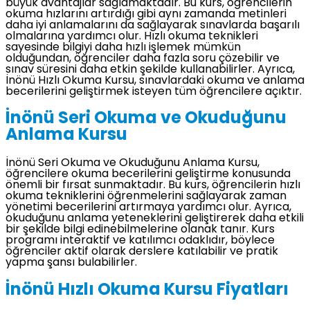
büyük avantajlar sağlamaktadır. Bu kurs, öğrencilerin
okuma hızlarını artırdığı gibi aynı zamanda metinleri
daha iyi anlamalarını da sağlayarak sınavlarda başarılı
olmalarına yardımcı olur. Hızlı okuma teknikleri
sayesinde bilgiyi daha hızlı işlemek mümkün
olduğundan, öğrenciler daha fazla soru çözebilir ve
sınav süresini daha etkin şekilde kullanabilirler. Ayrıca,
İnönü Hızlı Okuma Kursu, sınavlardaki okuma ve anlama
becerilerini geliştirmek isteyen tüm öğrencilere açıktır.
İnönü Seri Okuma ve Okuduğunu
Anlama Kursu
İnönü Seri Okuma ve Okuduğunu Anlama Kursu,
öğrencilere okuma becerilerini geliştirme konusunda
önemli bir fırsat sunmaktadır. Bu kurs, öğrencilerin hızlı
okuma tekniklerini öğrenmelerini sağlayarak zaman
yönetimi becerilerini artırmaya yardımcı olur. Ayrıca,
okuduğunu anlama yeteneklerini geliştirerek daha etkili
bir şekilde bilgi edinebilmelerine olanak tanır. Kurs
programı interaktif ve katılımcı odaklıdır, böylece
öğrenciler aktif olarak derslere katılabilir ve pratik
yapma şansı bulabilirler.
İnönü Hızlı Okuma Kursu Fiyatları