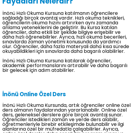
Faydaları Nelerdir?
İnönü Hızlı Okuma Kursuna katılmanın öğrencilere
sağladığı birçok avantaj vardır. Hızlı okuma teknikleri,
öğrencilerin okuma hızını artırırken aynı zamanda
anlama yeteneklerini de geliştirir. Bu kursa katılan
öğrenciler, daha etkili bir şekilde bilgiye erişebilir ve
daha hızlı öğrenebilirler. Ayrıca, hızlı okuma becerileri,
sınavlarda zaman yönetimi konusunda da yardımcı
olur. Öğrenciler, daha fazla materyali daha kısa sürede
okuyabildikleri için sınavlarda daha başarılı olabilirler.
İnönü Hızlı Okuma Kursuna katılarak öğrenciler,
akademik performanslarını artırabilir ve daha başarılı
bir gelecek için adım atabilirler.
İnönü Online Özel Ders
İnönü Hızlı Okuma Kursunda, artık öğrenciler online özel
ders almanın faydalarından yararlanabilir. Online özel
ders, geleneksel derslere göre birçok avantaj sunar.
Öğrenciler istedikleri zaman ve yerde ders alabilir,
öğretmenleriyle birebir etkileşimde bulunabilir ve ilgi
alanlarına özel bir müfredatla çalışabilirler. Ayrıca,