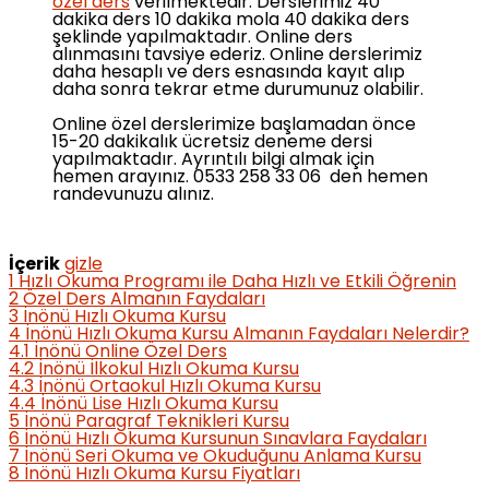
özel ders
verilmektedir. Derslerimiz 40
dakika ders 10 dakika mola 40 dakika ders
şeklinde yapılmaktadır. Online ders
alınmasını tavsiye ederiz. Online derslerimiz
daha hesaplı ve ders esnasında kayıt alıp
daha sonra tekrar etme durumunuz olabilir.
Online özel derslerimize başlamadan önce
15-20 dakikalık ücretsiz deneme dersi
yapılmaktadır. Ayrıntılı bilgi almak için
hemen arayınız. 0533 258 33 06 den hemen
randevunuzu alınız.
İçerik
gizle
1
Hızlı Okuma Programı ile Daha Hızlı ve Etkili Öğrenin
2
Özel Ders Almanın Faydaları
3
İnönü Hızlı Okuma Kursu
4
İnönü Hızlı Okuma Kursu Almanın Faydaları Nelerdir?
4.1
İnönü Online Özel Ders
4.2
İnönü İlkokul Hızlı Okuma Kursu
4.3
İnönü Ortaokul Hızlı Okuma Kursu
4.4
İnönü Lise Hızlı Okuma Kursu
5
İnönü Paragraf Teknikleri Kursu
6
İnönü Hızlı Okuma Kursunun Sınavlara Faydaları
7
İnönü Seri Okuma ve Okuduğunu Anlama Kursu
8
İnönü Hızlı Okuma Kursu Fiyatları