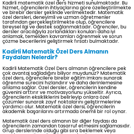
Kadirli matematik özel ders hizmeti sunulmaktadır. Bu
hizmet, öğrencilerin ihtiyaçlarına göre özelleştirilmekte
ve birebir dersler şeklinde verilmektedir. Matematik
özel dersleri, deneyimli ve uzman öğretmenler
tarafından gerçekleştirilmekte olup, öğrencilere
bireysel ilgi ve destek sağlanmaktadır. Öğrenciler, bu
dersler aracılığıyla zorlandıkları konuları daha iyi
anlamak, temelden kavramları öğrenmek ve sorun
çözme becerilerini geliştirmek fırsatı bulmaktadır.
Kadirli Matematik Özel Ders Almanın
Faydaları Nelerdir?
Kadirli Matematik Özel Ders almanın öğrencilere pek
çok avantaj sağladığını biliyor muydunuz? Matematik
özel ders, öğrencilere birebir eğitim imkanı sunarak
öğrenme sürecini hızlandırır ve daha derinlemesine
anlama sağlar. Özel dersler, öğrencilerin kendine
güvenini arttırır ve motivasyonunu yükseltir. Ayrıca,
öğrencilerin eksikliklerini belirleyip onlara özel
çözümler sunarak zayıf noktalarını geliştirmelerine
yardımcı olur. Matematik özel dersi, öğrencilerin
akademik başarılarını artırmada önemli bir rol oynar.
Matematik özel ders almanın bir diğer faydası da
öğrencilerin zamandan tasarruf etmesini sağlamasıdır.
Grup derslerinde olduğu gibi sıra beklemek veya