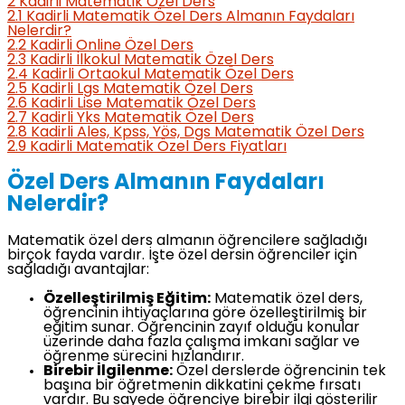
2
Kadirli Matematik Özel Ders
2.1
Kadirli Matematik Özel Ders Almanın Faydaları
Nelerdir?
2.2
Kadirli Online Özel Ders
2.3
Kadirli İlkokul Matematik Özel Ders
2.4
Kadirli Ortaokul Matematik Özel Ders
2.5
Kadirli Lgs Matematik Özel Ders
2.6
Kadirli Lise Matematik Özel Ders
2.7
Kadirli Yks Matematik Özel Ders
2.8
Kadirli Ales, Kpss, Yös, Dgs Matematik Özel Ders
2.9
Kadirli Matematik Özel Ders Fiyatları
Özel Ders Almanın Faydaları
Nelerdir?
Matematik özel ders almanın öğrencilere sağladığı
birçok fayda vardır. İşte özel dersin öğrenciler için
sağladığı avantajlar:
Özelleştirilmiş Eğitim:
Matematik özel ders,
öğrencinin ihtiyaçlarına göre özelleştirilmiş bir
eğitim sunar. Öğrencinin zayıf olduğu konular
üzerinde daha fazla çalışma imkanı sağlar ve
öğrenme sürecini hızlandırır.
Birebir İlgilenme:
Özel derslerde öğrencinin tek
başına bir öğretmenin dikkatini çekme fırsatı
vardır. Bu sayede öğrenciye birebir ilgi gösterilir