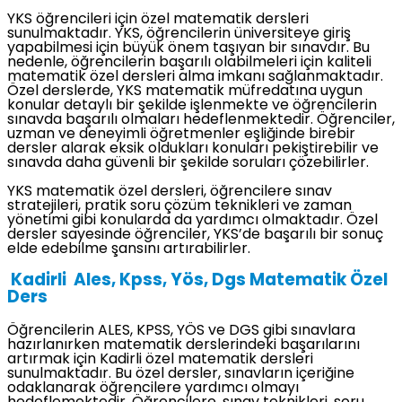
YKS öğrencileri için özel matematik dersleri
sunulmaktadır. YKS, öğrencilerin üniversiteye giriş
yapabilmesi için büyük önem taşıyan bir sınavdır. Bu
nedenle, öğrencilerin başarılı olabilmeleri için kaliteli
matematik özel dersleri alma imkanı sağlanmaktadır.
Özel derslerde, YKS matematik müfredatına uygun
konular detaylı bir şekilde işlenmekte ve öğrencilerin
sınavda başarılı olmaları hedeflenmektedir. Öğrenciler,
uzman ve deneyimli öğretmenler eşliğinde birebir
dersler alarak eksik oldukları konuları pekiştirebilir ve
sınavda daha güvenli bir şekilde soruları çözebilirler.
YKS matematik özel dersleri, öğrencilere sınav
stratejileri, pratik soru çözüm teknikleri ve zaman
yönetimi gibi konularda da yardımcı olmaktadır. Özel
dersler sayesinde öğrenciler, YKS’de başarılı bir sonuç
elde edebilme şansını artırabilirler.
Kadirli Ales, Kpss, Yös, Dgs Matematik Özel
Ders
Öğrencilerin ALES, KPSS, YÖS ve DGS gibi sınavlara
hazırlanırken matematik derslerindeki başarılarını
artırmak için Kadirli özel matematik dersleri
sunulmaktadır. Bu özel dersler, sınavların içeriğine
odaklanarak öğrencilere yardımcı olmayı