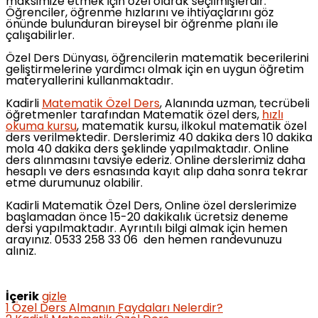
maksimize etmek için özel olarak seçilmişlerdir.
Öğrenciler, öğrenme hızlarını ve ihtiyaçlarını göz
önünde bulunduran bireysel bir öğrenme planı ile
çalışabilirler.
Özel Ders Dünyası, öğrencilerin matematik becerilerini
geliştirmelerine yardımcı olmak için en uygun öğretim
materyallerini kullanmaktadır.
Kadirli
Matematik Özel Ders
, Alanında uzman, tecrübeli
öğretmenler tarafından Matematik özel ders,
hızlı
okuma kursu
, matematik kursu, ilkokul matematik özel
ders verilmektedir. Derslerimiz 40 dakika ders 10 dakika
mola 40 dakika ders şeklinde yapılmaktadır. Online
ders alınmasını tavsiye ederiz. Online derslerimiz daha
hesaplı ve ders esnasında kayıt alıp daha sonra tekrar
etme durumunuz olabilir.
Kadirli Matematik Özel Ders, Online özel derslerimize
başlamadan önce 15-20 dakikalık ücretsiz deneme
dersi yapılmaktadır. Ayrıntılı bilgi almak için hemen
arayınız. 0533 258 33 06 den hemen randevunuzu
alınız.
İçerik
gizle
1
Özel Ders Almanın Faydaları Nelerdir?