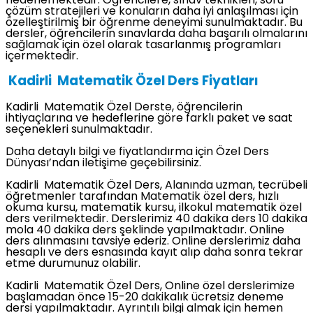
hedeflemektedir. Öğrencilere, sınav teknikleri, soru
çözüm stratejileri ve konuların daha iyi anlaşılması için
özelleştirilmiş bir öğrenme deneyimi sunulmaktadır. Bu
dersler, öğrencilerin sınavlarda daha başarılı olmalarını
sağlamak için özel olarak tasarlanmış programları
içermektedir.
Kadirli Matematik Özel Ders Fiyatları
Kadirli Matematik Özel Derste, öğrencilerin
ihtiyaçlarına ve hedeflerine göre farklı paket ve saat
seçenekleri sunulmaktadır.
Daha detaylı bilgi ve fiyatlandırma için Özel Ders
Dünyası’ndan iletişime geçebilirsiniz.
Kadirli Matematik Özel Ders, Alanında uzman, tecrübeli
öğretmenler tarafından Matematik özel ders, hızlı
okuma kursu, matematik kursu, ilkokul matematik özel
ders verilmektedir. Derslerimiz 40 dakika ders 10 dakika
mola 40 dakika ders şeklinde yapılmaktadır. Online
ders alınmasını tavsiye ederiz. Online derslerimiz daha
hesaplı ve ders esnasında kayıt alıp daha sonra tekrar
etme durumunuz olabilir.
Kadirli Matematik Özel Ders, Online özel derslerimize
başlamadan önce 15-20 dakikalık ücretsiz deneme
dersi yapılmaktadır. Ayrıntılı bilgi almak için hemen