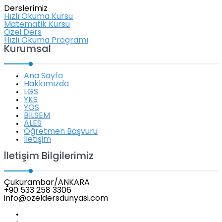
Derslerimiz
Hızlı Okuma Kursu
Matematik Kursu
Özel Ders
Hızlı Okuma Programı
Kurumsal
Ana Sayfa
Hakkımızda
LGS
YKS
YÖS
BİLSEM
ALES
Öğretmen Başvuru
İletişim
İletişim Bilgilerimiz
Çukurambar/ANKARA
+90 533 258 3306
info@ozeldersdunyasi.com