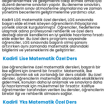
değerlendirmek ve gelişimlerini takip etmek amacıyla
düzenli deneme sınavları yapılır. Bu deneme sınavları,
öğrencilerin sınav atmosferine alışmalarına ve zaman
yönetimi becerilerini geliştirmelerine yardımcı olur.
Kadirli LGS matematik özel dersleri, LGS sınavında
başarı elde etmek isteyen öğrencilerin ihtiyaçlarına
yönelik olarak kurgulanmıştır. Öğrenciler, hedeflerine
ulaşmak adına profesyonel rehberlik ve özel ders
desteği alarak kendilerini en iyi şekilde hazırlama fırsatı
elde ederler. Bu özel ders programı sayesinde
öğrenciler, LGS sınavında başarılı olma şansını
artırırken aynı zamanda matematik alanındaki
bilgilerini ve yeteneklerini de geliştirirler.
Kadirli Lise Matematik Özel Ders
Lise öğrencilerine özel matematik dersleri, başarılı bir
lise eğitimi için önemli bir fırsattır. Matematik, lise
öğrencilerinin sık sık zorlandığı bir ders olabilir. Bu özel
dersler, öğrencilerin matematik alanındaki eksikliklerini
gidermek, konuları daha iyi anlamak ve sınavlara daha
iyi hazırlanmak için mükemmel bir fırsattır. Kalifiye
öğretmenler tarafından verilen bu dersler, öğrencilerin
birebir ilgi ve rehberlik almasını sağlar.
Kadirli Yks Matematik Özel Ders