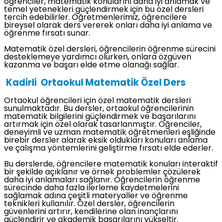
öğrenciler, matematik konularını daha iyi anlamak ve
temel yetenekleri güçlendirmek için bu özel dersleri
tercih edebilirler. Öğretmenlerimiz, öğrencilere
bireysel olarak ders vererek onları daha iyi anlama ve
öğrenme fırsatı sunar.
Matematik özel dersleri, öğrencilerin öğrenme sürecini
desteklemeye yardımcı olurken, onlara özgüven
kazanma ve başarı elde etme olanağı sağlar.
Kadirli Ortaokul Matematik Özel Ders
Ortaokul öğrencileri için özel matematik dersleri
sunulmaktadır. Bu dersler, ortaokul öğrencilerinin
matematik bilgilerini güçlendirmek ve başarılarını
artırmak için özel olarak tasarlanmıştır. Öğrenciler,
deneyimli ve uzman matematik öğretmenleri eşliğinde
birebir dersler alarak eksik oldukları konuları anlama
ve çalışma yöntemlerini geliştirme fırsatı elde ederler.
Bu derslerde, öğrencilere matematik konuları interaktif
bir şekilde açıklanır ve örnek problemler çözülerek
daha iyi anlamaları sağlanır. Öğrencilerin öğrenme
sürecinde daha fazla ilerleme kaydetmelerini
sağlamak adına çeşitli materyaller ve öğrenme
teknikleri kullanılır. Özel dersler, öğrencilerin
güvenlerini artırır, kendilerine olan inançlarını
güçlendirir ve akademik başarılarını yükseltir.