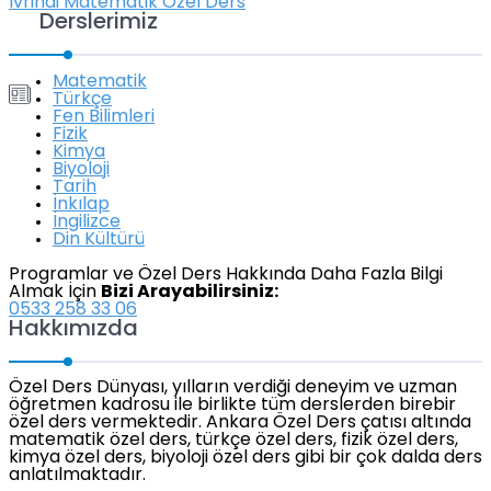
İvrindi Matematik Özel Ders
Derslerimiz
Matematik
Türkçe
Fen Bilimleri
Fizik
Kimya
Biyoloji
Tarih
İnkılap
İngilizce
Din Kültürü
Programlar ve Özel Ders Hakkında Daha Fazla Bilgi
Almak İçin
Bizi Arayabilirsiniz:
0533 258 33 06
Hakkımızda
Özel Ders Dünyası, yılların verdiği deneyim ve uzman
öğretmen kadrosu ile birlikte tüm derslerden birebir
özel ders vermektedir. Ankara Özel Ders çatısı altında
matematik özel ders, türkçe özel ders, fizik özel ders,
kimya özel ders, biyoloji özel ders gibi bir çok dalda ders
anlatılmaktadır.