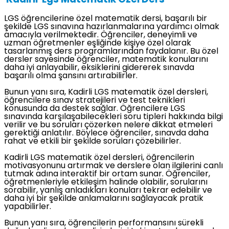
Kadirli Lgs Matematik Özel Ders
LGS öğrencilerine özel matematik dersi, başarılı bir
şekilde LGS sınavına hazırlanmalarına yardımcı olmak
amacıyla verilmektedir. Öğrenciler, deneyimli ve
uzman öğretmenler eşliğinde kişiye özel olarak
tasarlanmış ders programlarından faydalanır. Bu özel
dersler sayesinde öğrenciler, matematik konularını
daha iyi anlayabilir, eksiklerini gidererek sınavda
başarılı olma şansını artırabilirler.
Bunun yanı sıra, Kadirli LGS matematik özel dersleri,
öğrencilere sınav stratejileri ve test teknikleri
konusunda da destek sağlar. Öğrencilere LGS
sınavında karşılaşabilecekleri soru tipleri hakkında bilgi
verilir ve bu soruları çözerken nelere dikkat etmeleri
gerektiği anlatılır. Böylece öğrenciler, sınavda daha
rahat ve etkili bir şekilde soruları çözebilirler.
Kadirli LGS matematik özel dersleri, öğrencilerin
motivasyonunu artırmak ve derslere olan ilgilerini canlı
tutmak adına interaktif bir ortam sunar. Öğrenciler,
öğretmenleriyle etkileşim halinde olabilir, sorularını
sorabilir, yanlış anladıkları konuları tekrar edebilir ve
daha iyi bir şekilde anlamalarını sağlayacak pratik
yapabilirler.
Bunun yanı sıra, öğrencilerin performansını sürekli