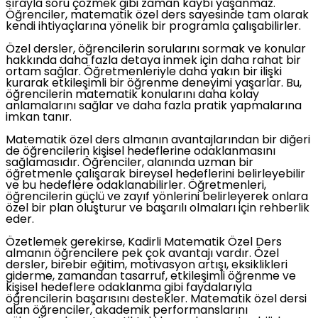
sırayla soru çözmek gibi zaman kaybı yaşanmaz.
Öğrenciler, matematik özel ders sayesinde tam olarak
kendi ihtiyaçlarına yönelik bir programla çalışabilirler.
Özel dersler, öğrencilerin sorularını sormak ve konular
hakkında daha fazla detaya inmek için daha rahat bir
ortam sağlar. Öğretmenleriyle daha yakın bir ilişki
kurarak etkileşimli bir öğrenme deneyimi yaşarlar. Bu,
öğrencilerin matematik konularını daha kolay
anlamalarını sağlar ve daha fazla pratik yapmalarına
imkan tanır.
Matematik özel ders almanın avantajlarından bir diğeri
de öğrencilerin kişisel hedeflerine odaklanmasını
sağlamasıdır. Öğrenciler, alanında uzman bir
öğretmenle çalışarak bireysel hedeflerini belirleyebilir
ve bu hedeflere odaklanabilirler. Öğretmenleri,
öğrencilerin güçlü ve zayıf yönlerini belirleyerek onlara
özel bir plan oluşturur ve başarılı olmaları için rehberlik
eder.
Özetlemek gerekirse, Kadirli Matematik Özel Ders
almanın öğrencilere pek çok avantajı vardır. Özel
dersler, birebir eğitim, motivasyon artışı, eksiklikleri
giderme, zamandan tasarruf, etkileşimli öğrenme ve
kişisel hedeflere odaklanma gibi faydalarıyla
öğrencilerin başarısını destekler. Matematik özel dersi
alan öğrenciler, akademik performanslarını