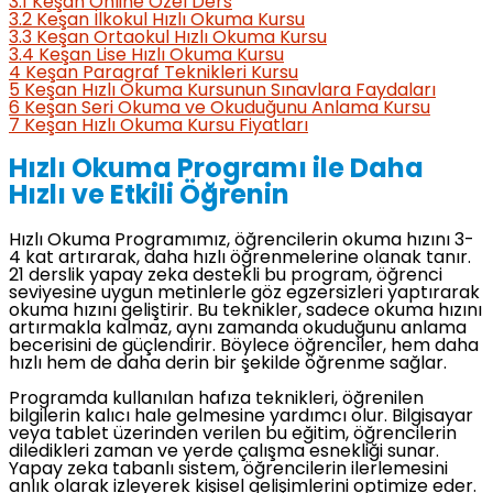
3.1
Keşan Online Özel Ders
3.2
Keşan İlkokul Hızlı Okuma Kursu
3.3
Keşan Ortaokul Hızlı Okuma Kursu
3.4
Keşan Lise Hızlı Okuma Kursu
4
Keşan Paragraf Teknikleri Kursu
5
Keşan Hızlı Okuma Kursunun Sınavlara Faydaları
6
Keşan Seri Okuma ve Okuduğunu Anlama Kursu
7
Keşan Hızlı Okuma Kursu Fiyatları
Hızlı Okuma Programı ile Daha
Hızlı ve Etkili Öğrenin
Hızlı Okuma Programımız, öğrencilerin okuma hızını 3-
4 kat artırarak, daha hızlı öğrenmelerine olanak tanır.
21 derslik yapay zeka destekli bu program, öğrenci
seviyesine uygun metinlerle göz egzersizleri yaptırarak
okuma hızını geliştirir. Bu teknikler, sadece okuma hızını
artırmakla kalmaz, aynı zamanda okuduğunu anlama
becerisini de güçlendirir. Böylece öğrenciler, hem daha
hızlı hem de daha derin bir şekilde öğrenme sağlar.
Programda kullanılan hafıza teknikleri, öğrenilen
bilgilerin kalıcı hale gelmesine yardımcı olur. Bilgisayar
veya tablet üzerinden verilen bu eğitim, öğrencilerin
diledikleri zaman ve yerde çalışma esnekliği sunar.
Yapay zeka tabanlı sistem, öğrencilerin ilerlemesini
anlık olarak izleyerek kişisel gelişimlerini optimize eder.