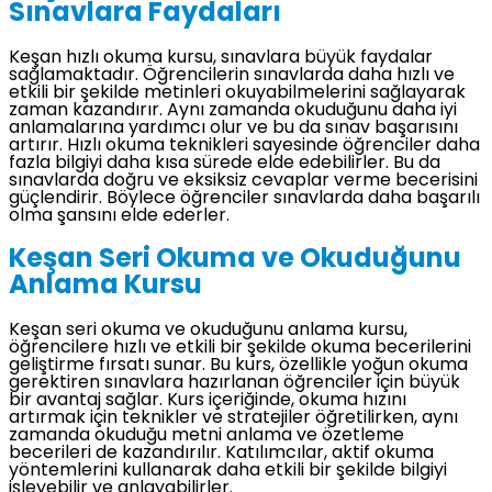
Sınavlara Faydaları
Keşan hızlı okuma kursu, sınavlara büyük faydalar
sağlamaktadır. Öğrencilerin sınavlarda daha hızlı ve
etkili bir şekilde metinleri okuyabilmelerini sağlayarak
zaman kazandırır. Aynı zamanda okuduğunu daha iyi
anlamalarına yardımcı olur ve bu da sınav başarısını
artırır. Hızlı okuma teknikleri sayesinde öğrenciler daha
fazla bilgiyi daha kısa sürede elde edebilirler. Bu da
sınavlarda doğru ve eksiksiz cevaplar verme becerisini
güçlendirir. Böylece öğrenciler sınavlarda daha başarılı
olma şansını elde ederler.
Keşan Seri Okuma ve Okuduğunu
Anlama Kursu
Keşan seri okuma ve okuduğunu anlama kursu,
öğrencilere hızlı ve etkili bir şekilde okuma becerilerini
geliştirme fırsatı sunar. Bu kurs, özellikle yoğun okuma
gerektiren sınavlara hazırlanan öğrenciler için büyük
bir avantaj sağlar. Kurs içeriğinde, okuma hızını
artırmak için teknikler ve stratejiler öğretilirken, aynı
zamanda okuduğu metni anlama ve özetleme
becerileri de kazandırılır. Katılımcılar, aktif okuma
yöntemlerini kullanarak daha etkili bir şekilde bilgiyi
işleyebilir ve anlayabilirler.