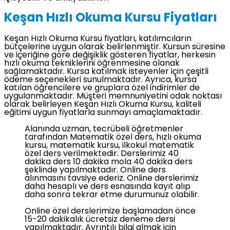
Keşan Hızlı Okuma Kursu Fiyatları
Keşan Hızlı Okuma Kursu fiyatları, katılımcıların
bütçelerine uygun olarak belirlenmiştir. Kursun süresine
ve içeriğine göre değişiklik gösteren fiyatlar, herkesin
hızlı okuma tekniklerini öğrenmesine olanak
sağlamaktadır. Kursa katılmak isteyenler için çeşitli
ödeme seçenekleri sunulmaktadır. Ayrıca, kursa
katılan öğrencilere ve gruplara özel indirimler de
uygulanmaktadır. Müşteri memnuniyetini odak noktası
olarak belirleyen Keşan Hızlı Okuma Kursu, kaliteli
eğitimi uygun fiyatlarla sunmayı amaçlamaktadır.
Alanında uzman, tecrübeli öğretmenler
tarafından Matematik özel ders, hızlı okuma
kursu, matematik kursu, ilkokul matematik
özel ders verilmektedir. Derslerimiz 40
dakika ders 10 dakika mola 40 dakika ders
şeklinde yapılmaktadır. Online ders
alınmasını tavsiye ederiz. Online derslerimiz
daha hesaplı ve ders esnasında kayıt alıp
daha sonra tekrar etme durumunuz olabilir.
Online özel derslerimize başlamadan önce
15-20 dakikalık ücretsiz deneme dersi
yapılmaktadır. Ayrıntılı bilgi almak için