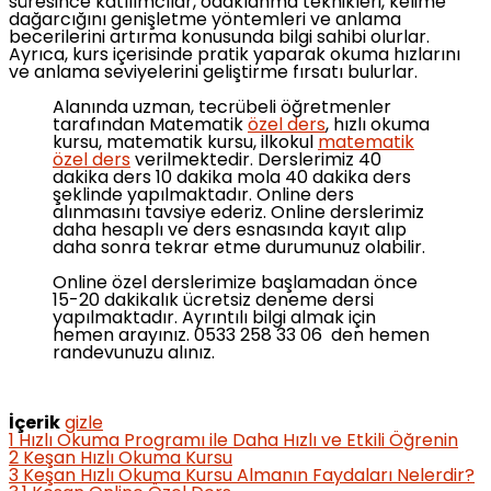
süresince katılımcılar, odaklanma teknikleri, kelime
dağarcığını genişletme yöntemleri ve anlama
becerilerini artırma konusunda bilgi sahibi olurlar.
Ayrıca, kurs içerisinde pratik yaparak okuma hızlarını
ve anlama seviyelerini geliştirme fırsatı bulurlar.
Alanında uzman, tecrübeli öğretmenler
tarafından Matematik
özel ders
, hızlı okuma
kursu, matematik kursu, ilkokul
matematik
özel ders
verilmektedir. Derslerimiz 40
dakika ders 10 dakika mola 40 dakika ders
şeklinde yapılmaktadır. Online ders
alınmasını tavsiye ederiz. Online derslerimiz
daha hesaplı ve ders esnasında kayıt alıp
daha sonra tekrar etme durumunuz olabilir.
Online özel derslerimize başlamadan önce
15-20 dakikalık ücretsiz deneme dersi
yapılmaktadır. Ayrıntılı bilgi almak için
hemen arayınız. 0533 258 33 06 den hemen
randevunuzu alınız.
İçerik
gizle
1
Hızlı Okuma Programı ile Daha Hızlı ve Etkili Öğrenin
2
Keşan Hızlı Okuma Kursu
3
Keşan Hızlı Okuma Kursu Almanın Faydaları Nelerdir?