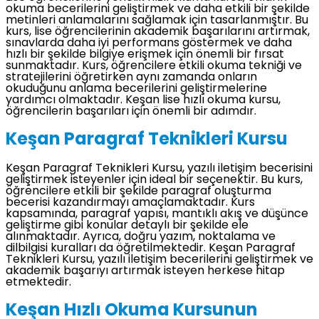
okuma becerilerini geliştirmek ve daha etkili bir şekilde
metinleri anlamalarını sağlamak için tasarlanmıştır. Bu
kurs, lise öğrencilerinin akademik başarılarını artırmak,
sınavlarda daha iyi performans göstermek ve daha
hızlı bir şekilde bilgiye erişmek için önemli bir fırsat
sunmaktadır. Kurs, öğrencilere etkili okuma tekniği ve
stratejilerini öğretirken aynı zamanda onların
okuduğunu anlama becerilerini geliştirmelerine
yardımcı olmaktadır. Keşan lise hızlı okuma kursu,
öğrencilerin başarıları için önemli bir adımdır.
Keşan Paragraf Teknikleri Kursu
Keşan Paragraf Teknikleri Kursu, yazılı iletişim becerisini
geliştirmek isteyenler için ideal bir seçenektir. Bu kurs,
öğrencilere etkili bir şekilde paragraf oluşturma
becerisi kazandırmayı amaçlamaktadır. Kurs
kapsamında, paragraf yapısı, mantıklı akış ve düşünce
geliştirme gibi konular detaylı bir şekilde ele
alınmaktadır. Ayrıca, doğru yazım, noktalama ve
dilbilgisi kuralları da öğretilmektedir. Keşan Paragraf
Teknikleri Kursu, yazılı iletişim becerilerini geliştirmek ve
akademik başarıyı artırmak isteyen herkese hitap
etmektedir.
Keşan Hızlı Okuma Kursunun