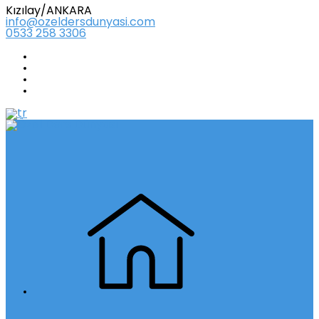
Kızılay/ANKARA
info@ozeldersdunyasi.com
0533 258 3306