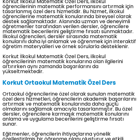
Korkut İlkokul Matematik Özel Ders, ilkokul
öğrencilerinin matematik performansını artırmak için
tasarlanmış özel ders hizmetidir. Bu hizmet, ilkokul
öğrencilerine matematik konularında bireysel olarak
destek sağlamaktadır. Alanında uzman ve deneyimli
öğretmenler tarafından verilen dersler, öğrencilere
matematik becerilerini geliştirme fırsatı sunmaktadır.
İlkokul öğrencileri, dersler sırasında matematik
konularını daha iyi anlamak ve öğrenmek için interaktif
öğretim materyalleri ve örnek sorularla desteklenir.
Korkut İlkokul Matematik Özel Ders, ilkokul
öğrencilerinin matematik konularına olan ilgilerini
artırırken aynı zamanda başarılarını da
yükseltmektedir.
Korkut Ortaokul Matematik Özel Ders
Ortaokul öğrencilerine özel olarak sunulan matematik
özel ders hizmetleri, öğrencilerin akademik başarılarını
artırmak ve matematik konularında daha güçlü
olmalarını sağlamak amacıyla tasarlanmıştır. Bu özel
dersler, öğrencilere karmaşık matematik konularını
anlama ve uygulama becerilerini geliştirme fırsatı
sunar.
Eğitmenler, öğrencilerin ihtiyaçlarına yönelik
özelleştirilmiş bir öğrenme planı oluşturur ve etkili