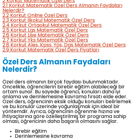
2
Korkut Matematik Özel Ders
2.1
Korkut Matematik Özel Ders Almanın Faydaları
Nelerdir?
2.2
Korkut Online Özel Ders
2.3
Korkut İlkokul Matematik Özel Ders
2.4
Korkut Ortaokul Matematik Özel Ders
2.5
Korkut Lgs Matematik Özel Ders
2.6
Korkut Lise Matematik Özel Ders
2.7
Korkut Yks Matematik Özel Ders
2.8
Korkut Ales, Kpss, Yös, Dgs Matematik Özel Ders
2.9
Korkut Matematik Özel Ders Fiyatları
Özel Ders Almanın Faydaları
Nelerdir?
Özel ders almanın birçok faydası bulunmaktadır.
Öncelikle, öğrencilerin birebir eğitim alabileceği bir
ortam sunar. Bu sayede öğrenci, konuları daha iyi
anlama ve derinlemesine kavrama fırsatı elde eder.
Özel ders, öğrencinin eksik olduğu konuları belirlemek
ve bu konular üzerinde yoğunlaşmak için ideal bir
yöntemdir. Ayrıca, öğrencinin öğrenme hızına ve
ihtiyaçlarına göre özelleştirilmiş bir programa sahip
olması, öğrencinin daha başarılı olmasını sağlar.
Birebir eğitim
Derinlemesine kavrama