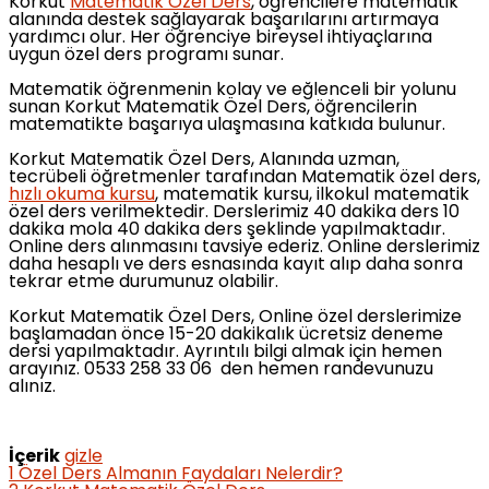
Korkut
Matematik Özel Ders
, öğrencilere matematik
alanında destek sağlayarak başarılarını artırmaya
yardımcı olur. Her öğrenciye bireysel ihtiyaçlarına
uygun özel ders programı sunar.
Matematik öğrenmenin kolay ve eğlenceli bir yolunu
sunan Korkut Matematik Özel Ders, öğrencilerin
matematikte başarıya ulaşmasına katkıda bulunur.
Korkut Matematik Özel Ders, Alanında uzman,
tecrübeli öğretmenler tarafından Matematik özel ders,
hızlı okuma kursu
, matematik kursu, ilkokul matematik
özel ders verilmektedir. Derslerimiz 40 dakika ders 10
dakika mola 40 dakika ders şeklinde yapılmaktadır.
Online ders alınmasını tavsiye ederiz. Online derslerimiz
daha hesaplı ve ders esnasında kayıt alıp daha sonra
tekrar etme durumunuz olabilir.
Korkut Matematik Özel Ders, Online özel derslerimize
başlamadan önce 15-20 dakikalık ücretsiz deneme
dersi yapılmaktadır. Ayrıntılı bilgi almak için hemen
arayınız. 0533 258 33 06 den hemen randevunuzu
alınız.
İçerik
gizle
1
Özel Ders Almanın Faydaları Nelerdir?