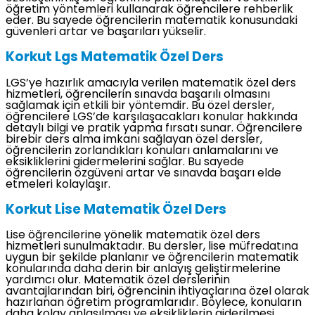
öğretim yöntemleri kullanarak öğrencilere rehberlik
eder. Bu sayede öğrencilerin matematik konusundaki
güvenleri artar ve başarıları yükselir.
Korkut Lgs Matematik Özel Ders
LGS’ye hazırlık amacıyla verilen matematik özel ders
hizmetleri, öğrencilerin sınavda başarılı olmasını
sağlamak için etkili bir yöntemdir. Bu özel dersler,
öğrencilere LGS’de karşılaşacakları konular hakkında
detaylı bilgi ve pratik yapma fırsatı sunar. Öğrencilere
birebir ders alma imkanı sağlayan özel dersler,
öğrencilerin zorlandıkları konuları anlamalarını ve
eksikliklerini gidermelerini sağlar. Bu sayede
öğrencilerin özgüveni artar ve sınavda başarı elde
etmeleri kolaylaşır.
Korkut Lise Matematik Özel Ders
Lise öğrencilerine yönelik matematik özel ders
hizmetleri sunulmaktadır. Bu dersler, lise müfredatına
uygun bir şekilde planlanır ve öğrencilerin matematik
konularında daha derin bir anlayış geliştirmelerine
yardımcı olur. Matematik özel derslerinin
avantajlarından biri, öğrencinin ihtiyaçlarına özel olarak
hazırlanan öğretim programlarıdır. Böylece, konuların
daha kolay anlaşılması ve eksikliklerin giderilmesi