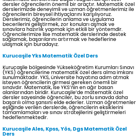
dersler öğrencilerin önemli bir araçtır. Matematik özel
derslerimizde deneyimli ve uzman öğretmenlerimiz ile
öğrencilerin bireysel ihtiyaçlarını karşılıyoruz.
Derslerimiz, öğrencilerin anlama ve uygulama
becerilerini geliştirmek, zor konuları aşmak ve
sınavlara hazırlık yapmak için etkili bir yöntemdir.
Öğrencilerimize lise matematik derslerinde destek
sağlamak, başarılarını artırmak ve hedeflerine
ulaşmak için buradayız.
Kurucaşile Yks Matematik Özel Ders
Kurucaşile bölgesinde Yükseköğretim Kurumları Sınavı
(YKS) öğrencilerine matematik özel ders alma imkanı
sunulmaktadır. YKS, üniversite hayatına adım atmak
isteyen öğrencilerin girmesi gereken önemli bir
sınavdır. Matematik, ise YKS’nin en ağır basan
alanlarından biridir. Kurucaşile’de matematik özel
dersler sayesinde öğrenciler, bu zorlu sınavda daha
başarılı olma şansını elde ederler. Uzman öğretmenler
eşliğinde verilen derslerde, öğrencilerin eksiklerini
tamamlamaları ve sınav stratejilerini geliştirmeleri
hedeflenmektedir.
Kurucaşile Ales, Kpss, Yös, Dgs Matematik Özel
Ders