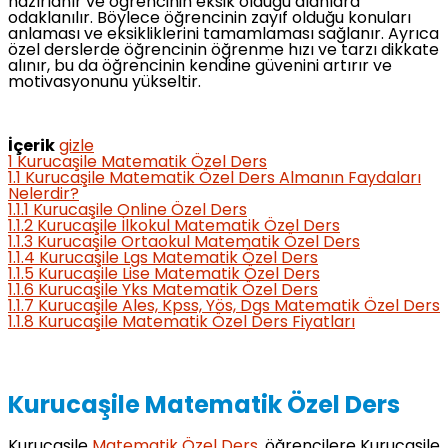
hazırlanır ve öğrencinin eksik olduğu alanlara
odaklanılır. Böylece öğrencinin zayıf olduğu konuları
anlaması ve eksikliklerini tamamlaması sağlanır. Ayrıca
özel derslerde öğrencinin öğrenme hızı ve tarzı dikkate
alınır, bu da öğrencinin kendine güvenini artırır ve
motivasyonunu yükseltir.
İçerik
gizle
1
Kurucaşile Matematik Özel Ders
1.1
Kurucaşile Matematik Özel Ders Almanın Faydaları
Nelerdir?
1.1.1
Kurucaşile Online Özel Ders
1.1.2
Kurucaşile İlkokul Matematik Özel Ders
1.1.3
Kurucaşile Ortaokul Matematik Özel Ders
1.1.4
Kurucaşile Lgs Matematik Özel Ders
1.1.5
Kurucaşile Lise Matematik Özel Ders
1.1.6
Kurucaşile Yks Matematik Özel Ders
1.1.7
Kurucaşile Ales, Kpss, Yös, Dgs Matematik Özel Ders
1.1.8
Kurucaşile Matematik Özel Ders Fiyatları
Kurucaşile Matematik Özel Ders
Kurucaşile
Matematik Özel Ders
, öğrencilere Kurucaşile