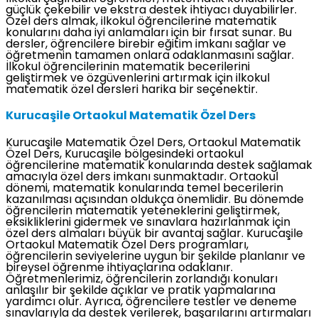
güçlük çekebilir ve ekstra destek ihtiyacı duyabilirler.
Özel ders almak, ilkokul öğrencilerine matematik
konularını daha iyi anlamaları için bir fırsat sunar. Bu
dersler, öğrencilere birebir eğitim imkanı sağlar ve
öğretmenin tamamen onlara odaklanmasını sağlar.
İlkokul öğrencilerinin matematik becerilerini
geliştirmek ve özgüvenlerini artırmak için ilkokul
matematik özel dersleri harika bir seçenektir.
Kurucaşile Ortaokul Matematik Özel Ders
Kurucaşile Matematik Özel Ders, Ortaokul Matematik
Özel Ders, Kurucaşile bölgesindeki ortaokul
öğrencilerine matematik konularında destek sağlamak
amacıyla özel ders imkanı sunmaktadır. Ortaokul
dönemi, matematik konularında temel becerilerin
kazanılması açısından oldukça önemlidir. Bu dönemde
öğrencilerin matematik yeteneklerini geliştirmek,
eksikliklerini gidermek ve sınavlara hazırlanmak için
özel ders almaları büyük bir avantaj sağlar. Kurucaşile
Ortaokul Matematik Özel Ders programları,
öğrencilerin seviyelerine uygun bir şekilde planlanır ve
bireysel öğrenme ihtiyaçlarına odaklanır.
Öğretmenlerimiz, öğrencilerin zorlandığı konuları
anlaşılır bir şekilde açıklar ve pratik yapmalarına
yardımcı olur. Ayrıca, öğrencilere testler ve deneme
sınavlarıyla da destek verilerek, başarılarını artırmaları