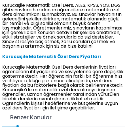
Kurucaşile Matematik Özel Ders, ALES, KPSS, YÖS, DGS
gibi sınavlara hazırlanan öğrencilere matematik özel
ders alma imkanı sunmaktayız. Bu sınavlar hayatınızın
geleceğini şekillendirirken, matematik alanında güçlü
bir temel ve bilgi sahibi olmanız büyük önem
taşımaktadır. Öğretmenlerimiz, sınavların kazanılması
için gerekli olan konuları detaylı bir şekilde anlatırken,
etkili stratejiler ve örnek sorularla da sizi destekler.
Sınav stresiyle baş etmek, zorlu soruları çözmek ve
başarınızı artırmak için siz de bize katılın!
Kurucaşile Matematik Özel Ders Fiyatları
Kurucaşile Matematik Özel Ders derslerinin fiyatları,
öğrencilerin ihtiyaçlarına ve seviyelerine göre değişiklik
göstermektedir. Her öğrencinin farklı bir öğrenme hızı
ve ihtiyacı olduğu göz önüne alındığında, özel ders
fiyatları da bu faktörlere bağlı olarak belirlenmektedir.
Kurucaşile’de matematik özel ders almayı düşünen
öğrenciler, uzman öğretmenler tarafından yürütülen
birebir derslerin avantajlarına dikkat etmelidir.
Öğrencilerin kişisel hedeflerine ve bütçelerine uygun
özel ders fiyatları için iletişime geçebilirler.
Benzer Konular