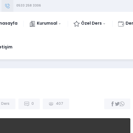
0533 258 3306
nasayfa
Kurumsal
Özel Ders
Der
letişim
 Ders
0
407