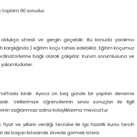
re toplam 90 sorudur.
çin oldukça stresli ve gergin geçebilir. Bu konuda yardımcı
i karşılığında ) eğitim koçu tahsis edebiliriz. Eğitim koçumuz
rdinatörlerine bağlı olarak çalışırlar. Kurum sorumlusuna ve
a yükümlüdürler.
haftada birdir. Ayrıca on beş günde bir yapılan deneme
ır. Velilerimize öğrencilerinin sınav sonuçları ile ilgili
lerinin sağlanması adına kolaylıklarımız mevcuttur.
at ve yılların verdiği tecrübe ile lgs hazırlık kursu tercih
izi de başarı listesinde zirvede görmek isteriz.