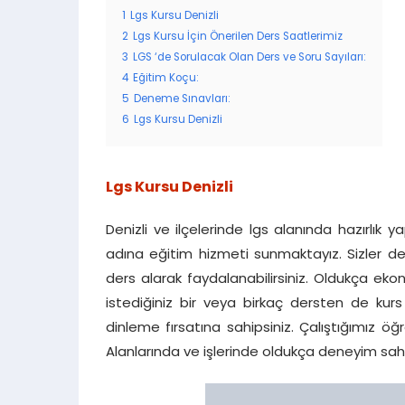
1
Lgs Kursu Denizli
2
Lgs Kursu İçin Önerilen Ders Saatlerimiz
3
LGS ‘de Sorulacak Olan Ders ve Soru Sayıları:
4
Eğitim Koçu:
5
Deneme Sınavları:
6
Lgs Kursu Denizli
Lgs Kursu Denizli
Denizli ve ilçelerinde lgs alanında hazırlık y
adına eğitim hizmeti sunmaktayız. Sizler d
ders alarak faydalanabilirsiniz. Oldukça eko
istediğiniz bir veya birkaç dersten de kur
dinleme fırsatına sahipsiniz. Çalıştığımız öğ
Alanlarında ve işlerinde oldukça deneyim sahi