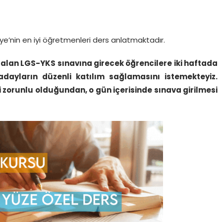
ye’nin en iyi öğretmenleri ders anlatmaktadır.
s alan LGS-YKS sınavına girecek öğrencilere iki haftada
dayların düzenli katılım sağlamasını istemekteyiz.
i zorunlu olduğundan, o gün içerisinde sınava girilmesi