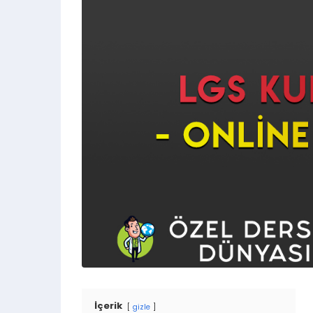
İçerik
gizle