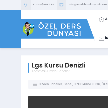
Kızılay/ANKARA
info@ozeldersdunyasi.com
A
İ
Lgs Kursu Denizli
Anasayfa
»
Bizden Haberler
Bizden Haberler
,
Genel
,
Hızlı Okuma Kursu
,
Özel