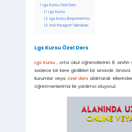
1
Lgs Kursu Özel Ders
1.1
Lgs Kursu
1.2
Lgs Kursu Başarılarımız
1.3
Hızlı Paragraf Teknikleri
Lgs Kursu Özel Ders
Lgs Kursu
, orta okul öğrencilerinin 8. sınıfı
sadece bir kere girdikleri bir sınavdır. Sınava
kurumlar veya
özel ders
aldırtarak ellerinde
öğretmenlerimiz ile yardımcı oluyoruz.