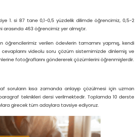
iye 1. si 87 tane 0,1-0,5 yüzdelik dilimde öğrencimiz, 0,5-2
imi arasında 463 öğrencimiz yer almıştır.
an öğrencilerimiz verilen ödevlerin tamamını yapmış, kendi
ın cevaplarını videolu soru çözüm sistemimizde dinlemiş ve
lerine fotoğraflarını göndererek çözümlerini öğrenmişlerdir.
graf soruların kısa zamanda anlayıp çözülmesi için uzman
aragraf teknikleri dersi verilmektedir. Toplamda 10 derste
avlara girecek tüm adaylara tavsiye ediyoruz.