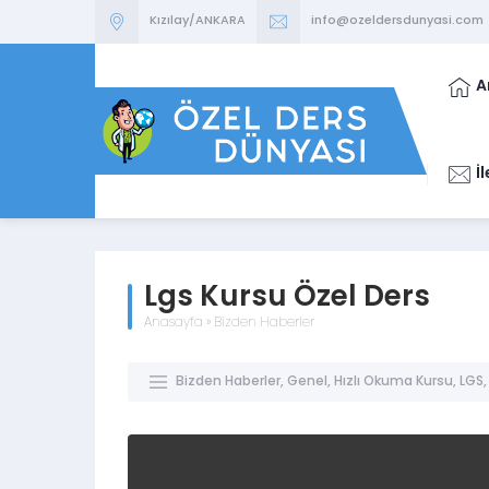
Kızılay/ANKARA
info@ozeldersdunyasi.com
A
İ
Lgs Kursu Özel Ders
Anasayfa
»
Bizden Haberler
Bizden Haberler
,
Genel
,
Hızlı Okuma Kursu
,
LGS