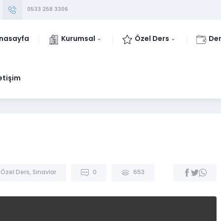
0533 258 3306
nasayfa
Kurumsal
Özel Ders
Der
letişim
,
Özel Ders
,
Sınavlar
0
653