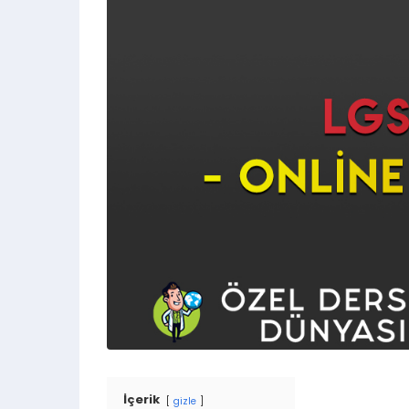
İçerik
gizle