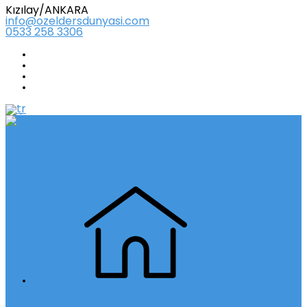
Kızılay/ANKARA
info@ozeldersdunyasi.com
0533 258 3306