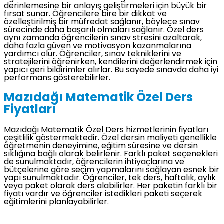
derinlemesine bir anlayış geliştirmeleri için büyük bir
fırsat sunar. Öğrencilere bire bir dikkat ve
özelleştirilmiş bir müfredat sağlanır, böylece sınav
sürecinde daha başarılı olmaları sağlanır. Özel ders
aynı zamanda öğrencilerin sınav stresini azaltarak,
daha fazla güven ve motivasyon kazanmalarına
yardımcı olur. Öğrenciler, sınav tekniklerini ve
stratejilerini öğrenirken, kendilerini değerlendirmek için
yapıcı geri bildirimler alırlar. Bu sayede sınavda daha iyi
performans gösterebilirler.
Mazıdağı Matematik Özel Ders
Fiyatları
Mazıdağı Matematik Özel Ders hizmetlerinin fiyatları
çeşitlilik göstermektedir. Özel dersin maliyeti genellikle
öğretmenin deneyimine, eğitim süresine ve dersin
sıklığına bağlı olarak belirlenir. Farklı paket seçenekleri
de sunulmaktadır, öğrencilerin ihtiyaçlarına ve
bütçelerine göre seçim yapmalarını sağlayan esnek bir
yapı sunulmaktadır. Öğrenciler, tek ders, haftalık, aylık
veya paket olarak ders alabilirler. Her paketin farklı bir
fiyatı vardır ve öğrenciler istedikleri paketi seçerek
eğitimlerini planlayabilirler.