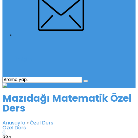
İletişim
Mazıdağı Matematik Özel
Ders
Anasayfa
»
Özel Ders
Özel Ders
0
334