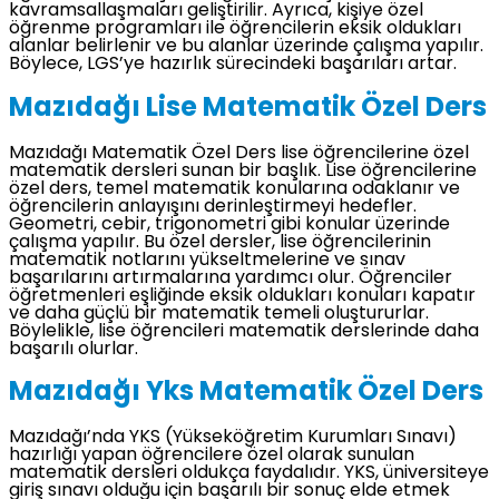
kavramsallaşmaları geliştirilir. Ayrıca, kişiye özel
öğrenme programları ile öğrencilerin eksik oldukları
alanlar belirlenir ve bu alanlar üzerinde çalışma yapılır.
Böylece, LGS’ye hazırlık sürecindeki başarıları artar.
Mazıdağı Lise Matematik Özel Ders
Mazıdağı Matematik Özel Ders lise öğrencilerine özel
matematik dersleri sunan bir başlık. Lise öğrencilerine
özel ders, temel matematik konularına odaklanır ve
öğrencilerin anlayışını derinleştirmeyi hedefler.
Geometri, cebir, trigonometri gibi konular üzerinde
çalışma yapılır. Bu özel dersler, lise öğrencilerinin
matematik notlarını yükseltmelerine ve sınav
başarılarını artırmalarına yardımcı olur. Öğrenciler
öğretmenleri eşliğinde eksik oldukları konuları kapatır
ve daha güçlü bir matematik temeli oluştururlar.
Böylelikle, lise öğrencileri matematik derslerinde daha
başarılı olurlar.
Mazıdağı Yks Matematik Özel Ders
Mazıdağı’nda YKS (Yükseköğretim Kurumları Sınavı)
hazırlığı yapan öğrencilere özel olarak sunulan
matematik dersleri oldukça faydalıdır. YKS, üniversiteye
giriş sınavı olduğu için başarılı bir sonuç elde etmek