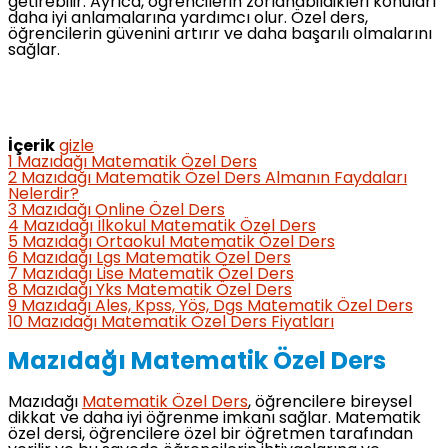
getirebilir. Ayrıca, öğrencilerin zorlanabildikleri konuları
daha iyi anlamalarına yardımcı olur. Özel ders,
öğrencilerin güvenini artırır ve daha başarılı olmalarını
sağlar.
İçerik
gizle
1
Mazıdağı Matematik Özel Ders
2
Mazıdağı Matematik Özel Ders Almanın Faydaları
Nelerdir?
3
Mazıdağı Online Özel Ders
4
Mazıdağı İlkokul Matematik Özel Ders
5
Mazıdağı Ortaokul Matematik Özel Ders
6
Mazıdağı Lgs Matematik Özel Ders
7
Mazıdağı Lise Matematik Özel Ders
8
Mazıdağı Yks Matematik Özel Ders
9
Mazıdağı Ales, Kpss, Yös, Dgs Matematik Özel Ders
10
Mazıdağı Matematik Özel Ders Fiyatları
Mazıdağı Matematik Özel Ders
Mazıdağı
Matematik Özel Ders
, öğrencilere bireysel
dikkat ve daha iyi öğrenme imkanı sağlar. Matematik
özel dersi, öğrencilere özel bir öğretmen tarafından