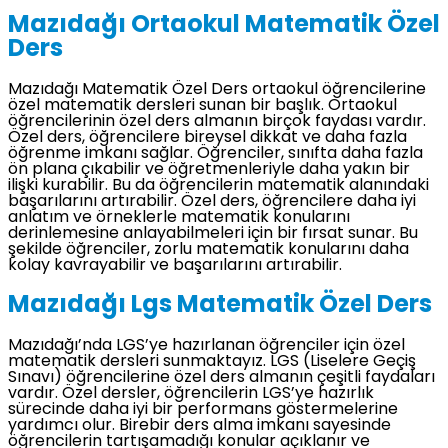
Mazıdağı Ortaokul Matematik Özel
Ders
Mazıdağı Matematik Özel Ders ortaokul öğrencilerine
özel matematik dersleri sunan bir başlık. Ortaokul
öğrencilerinin özel ders almanın birçok faydası vardır.
Özel ders, öğrencilere bireysel dikkat ve daha fazla
öğrenme imkanı sağlar. Öğrenciler, sınıfta daha fazla
ön plana çıkabilir ve öğretmenleriyle daha yakın bir
ilişki kurabilir. Bu da öğrencilerin matematik alanındaki
başarılarını artırabilir. Özel ders, öğrencilere daha iyi
anlatım ve örneklerle matematik konularını
derinlemesine anlayabilmeleri için bir fırsat sunar. Bu
şekilde öğrenciler, zorlu matematik konularını daha
kolay kavrayabilir ve başarılarını artırabilir.
Mazıdağı Lgs Matematik Özel Ders
Mazıdağı’nda LGS’ye hazırlanan öğrenciler için özel
matematik dersleri sunmaktayız. LGS (Liselere Geçiş
Sınavı) öğrencilerine özel ders almanın çeşitli faydaları
vardır. Özel dersler, öğrencilerin LGS’ye hazırlık
sürecinde daha iyi bir performans göstermelerine
yardımcı olur. Birebir ders alma imkanı sayesinde
öğrencilerin tartışamadığı konular açıklanır ve