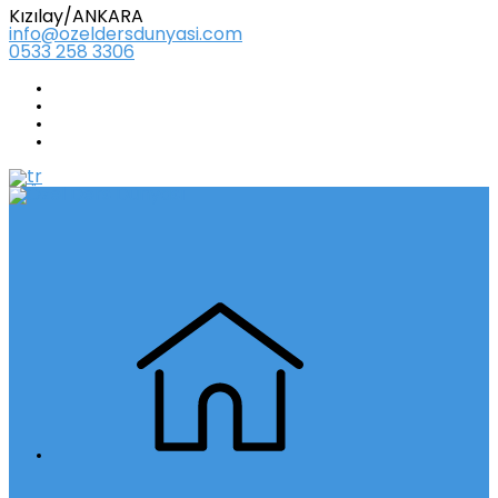
Kızılay/ANKARA
info@ozeldersdunyasi.com
0533 258 3306