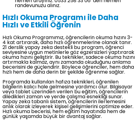
hemen arayınız. 0533 258 33 06 den hemen
randevunuzu alınız.
Hızlı Okuma Programı ile Daha
Hızlı ve Etkili Öğrenin
Hızlı Okuma Programımız, öğrencilerin okuma hızını 3-
4 kat artırarak, daha hızlı öğrenmelerine olanak tanır.
21 derslik yapay zeka destekli bu program, öğrenci
seviyesine uygun metinlerle göz egzersizleri yaptırarak
okuma hızını geliştirir. Bu teknikler, sadece okuma hızını
artırmakla kalmaz, aynı zamanda okuduğunu anlama
becerisini de güçlendirir. Böylece öğrenciler, hem daha
hızlı hem de daha derin bir şekilde öğrenme sağlar.
Programda kullanılan hafıza teknikleri, öğrenilen
bilgilerin kalıcı hale gelmesine yardımcı olur. Bilgisayar
veya tablet üzerinden verilen bu eğitim, öğrencilerin
diledikleri zaman ve yerde çalışma esnekliği sunar.
Yapay zeka tabanlı sistem, öğrencilerin ilerlemesini
anlık olarak izleyerek kişisel gelişimlerini optimize eder.
Hızlı okuma becerisi, hem eğitim hayatında hem de
günlük yaşamda büyük bir avantaj sağlar.