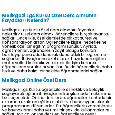
Melikgazi Lgs Kursu Özel Ders Almanın
Faydaları Nelerdir?
Melikgazi Lgs Kursu özel ders almanın faydaları
nelerdir? Özel ders almak, öğrencilere birçok avantaj
sağlar. Öncelikle, özel derslerde dikkat süresi ve
konsantrasyon artar. Öğrencilere kişisel hedeflerine
yönelik özel bir eğitim programı sunulur. Ayrıca,
öğretmenler, öğrencilerin zayıf olduğu konuları
belirleyip buna odaklanarak daha etkili bir öğrenme
sağlarlar. İhtiyaçlarına özel olarak hazırlanan eğitim
materyalleri kullanılır ve birebir iletişim kurarak
öğrencilerin sorularını yanıtlar. Bu da öğrencilerin daha
hızlı ve daha kalıcı bir şekilde öğrenmelerini sağlar.
Melikgazi Online Özel Ders
Melikgazi Lgs Kursu, öğrencilere esneklik ve kolaylık
sağlayarak eğitim ihtiyaçlarını karşılamada mükemmel
bir seçenektir. Online derslerde, öğrenciler konforlu bir
ortamda uzaktan eğitim alabilir ve buna uygun olarak
programlarını düzenlerler. Bu, öğrencilerin zamanlarını
ve kaynaklarını daha verimli bir şekilde kullanmalarını
sağlar. Ayrıca, online dersler, öğrencilere çeşitli