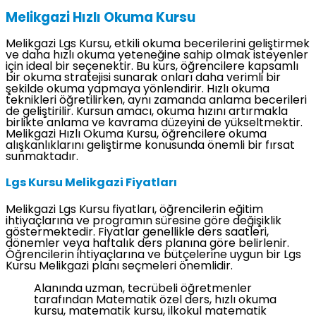
Melikgazi Hızlı Okuma Kursu
Melikgazi Lgs Kursu, etkili okuma becerilerini geliştirmek
ve daha hızlı okuma yeteneğine sahip olmak isteyenler
için ideal bir seçenektir. Bu kurs, öğrencilere kapsamlı
bir okuma stratejisi sunarak onları daha verimli bir
şekilde okuma yapmaya yönlendirir. Hızlı okuma
teknikleri öğretilirken, aynı zamanda anlama becerileri
de geliştirilir. Kursun amacı, okuma hızını artırmakla
birlikte anlama ve kavrama düzeyini de yükseltmektir.
Melikgazi Hızlı Okuma Kursu, öğrencilere okuma
alışkanlıklarını geliştirme konusunda önemli bir fırsat
sunmaktadır.
Lgs Kursu Melikgazi Fiyatları
Melikgazi Lgs Kursu fiyatları, öğrencilerin eğitim
ihtiyaçlarına ve programın süresine göre değişiklik
göstermektedir. Fiyatlar genellikle ders saatleri,
dönemler veya haftalık ders planına göre belirlenir.
Öğrencilerin ihtiyaçlarına ve bütçelerine uygun bir Lgs
Kursu Melikgazi planı seçmeleri önemlidir.
Alanında uzman, tecrübeli öğretmenler
tarafından Matematik özel ders, hızlı okuma
kursu, matematik kursu, ilkokul matematik