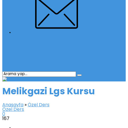
İletişim
Melikgazi Lgs Kursu
Anasayfa
»
Özel Ders
Özel Ders
0
167