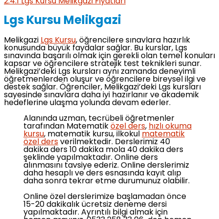
2.4.1
Lgs Kursu Melikgazi Fiyatları
Lgs Kursu Melikgazi
Melikgazi
Lgs Kursu
, öğrencilere sınavlara hazırlık
konusunda büyük faydalar sağlar. Bu kurslar, Lgs
sınavında başarılı olmak için gerekli olan temel konuları
kapsar ve öğrencilere stratejik test teknikleri sunar.
Melikgazi’deki Lgs kursları aynı zamanda deneyimli
öğretmenlerden oluşur ve öğrencilere bireysel ilgi ve
destek sağlar. Öğrenciler, Melikgazi’deki Lgs kursları
sayesinde sınavlara daha iyi hazırlanır ve akademik
hedeflerine ulaşma yolunda devam ederler.
Alanında uzman, tecrübeli öğretmenler
tarafından Matematik
özel ders
,
hızlı okuma
kursu
, matematik kursu, ilkokul
matematik
özel ders
verilmektedir. Derslerimiz 40
dakika ders 10 dakika mola 40 dakika ders
şeklinde yapılmaktadır. Online ders
alınmasını tavsiye ederiz. Online derslerimiz
daha hesaplı ve ders esnasında kayıt alıp
daha sonra tekrar etme durumunuz olabilir.
Online özel derslerimize başlamadan önce
15-20 dakikalık ücretsiz deneme dersi
yapılmaktadır. Ayrıntılı bilgi almak için