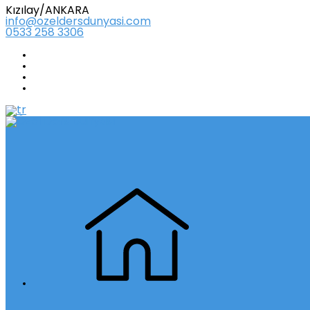
Kızılay/ANKARA
info@ozeldersdunyasi.com
0533 258 3306