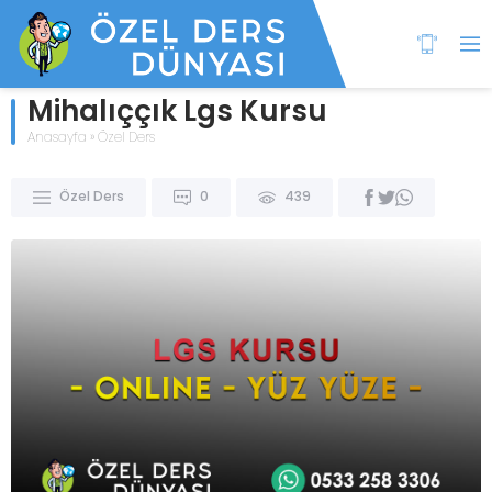
Mihalıççık Lgs Kursu
Anasayfa
»
Özel Ders
Özel Ders
0
439