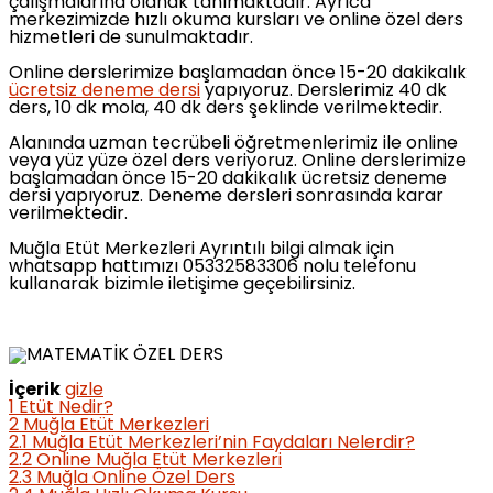
çalışmalarına olanak tanımaktadır. Ayrıca
merkezimizde hızlı okuma kursları ve online özel ders
hizmetleri de sunulmaktadır.
Online derslerimize başlamadan önce 15-20 dakikalık
ücretsiz deneme dersi
yapıyoruz. Derslerimiz 40 dk
ders, 10 dk mola, 40 dk ders şeklinde verilmektedir.
Alanında uzman tecrübeli öğretmenlerimiz ile online
veya yüz yüze özel ders veriyoruz. Online derslerimize
başlamadan önce 15-20 dakikalık ücretsiz deneme
dersi yapıyoruz. Deneme dersleri sonrasında karar
verilmektedir.
Muğla Etüt Merkezleri Ayrıntılı bilgi almak için
whatsapp hattımızı 05332583306 nolu telefonu
kullanarak bizimle iletişime geçebilirsiniz.
İçerik
gizle
1
Etüt Nedir?
2
Muğla Etüt Merkezleri
2.1
Muğla Etüt Merkezleri’nin Faydaları Nelerdir?
2.2
Online Muğla Etüt Merkezleri
2.3
Muğla Online Özel Ders