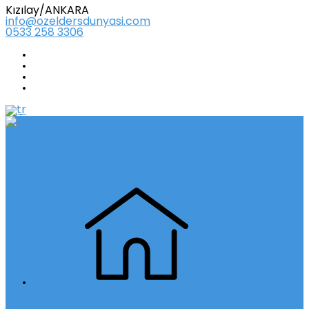
Kızılay/ANKARA
info@ozeldersdunyasi.com
0533 258 3306