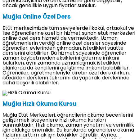
öğrenci sayısına ve ders süresine göre değişebilir,
ancak genellikle uygun fiyatlar sunulur.
Muğla Online Özel Ders
Etüt merkezimizde tüm seviyelerde ilkokul, ortaokul ve
lise öğrencilerine özel bir hizmet sunan etüt merkezleri
online özel ders hizmeti de vermektedir. Uzman
öğretmenlerin verdiği online özel dersler sayesinde
öğrenciler, evlerinden çıkmadan, istedikleri saatte
derslerini alabilirler. Bu hizmet sayesinde öğrenciler
zaman kaybetmeden eksiklerini giderme imkanı
bulurken, aynı zamanda uzmanlaşmak istedikleri
alanlarda da kendilerini geliştirme imkanı bulabilirler.
Öğrenciler, öğretmenleriyle birebir özel ders alırken,
istedikleri derslerin tekrarını da yaparak, derslerinde
daha başarılı olabilirler.
Muğla Hızlı Okuma Kursu
Muğla Etüt Merkezleri, öğrencilerin okuma becerilerini
geliştirmek isteyenlere hızlı okuma kursları
sunmaktadır. Hızlı okuma, zaman yönetimi ve verimlilik
için oldukça önemlidir. Bu kurslarda öğrencilere okuma
hızlarını arttırmak için teknikler öğretilir. Ayrıca,