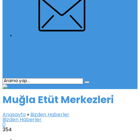
İletişim
Muğla Etüt Merkezleri
Anasayfa
»
Bizden Haberler
Bizden Haberler
0
354