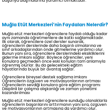
başarıya ulaşmalarına yardımcı olmaktadır.
Muğla Etüt Merkezleri’nin Faydaları Nelerdir?
Muğla etüt merkezleri öğrencilere faydalı olduğu kadar
aynı zamanda öğretmenlere de katkı sağlamaktadır.
İlk olarak, öğrencilere özel dersler sunarak,
öğrencilerin derslerinde daha başarılı olmalarına ve
sınıf arkadaşlarından önde gitmelerine yardımcı olur.
Bunun yanı sıra, öğrencilere derslerindeki eksikliklerini
giderme imkanı sağlar. Böylece öğrenciler, yeni
konulara geçmeden önce eski konuları tam anlamıyla
öğrenmiş olurlar. Bu da gelecekteki eğitim
hayatlarında büyük bir avantaj sağlar.
Öğrencilere bireysel destek sağlama imkanı
Öğrencilerin özgüven ve motivasyonlarının artması
Öğrencilerin sevdiği konulara göre eğitim programı
Disiplinli bir çalışma alışkanlığı ve zaman yönetimi
kazandırılması
Muğla etüt merkezleri öğrencilere sunduğu olanaklarla
öğrencilerin başarılarını arttırmanın yanı sıra, özgüven
ve motivasyonlarının artmasına da yardımcı olur.