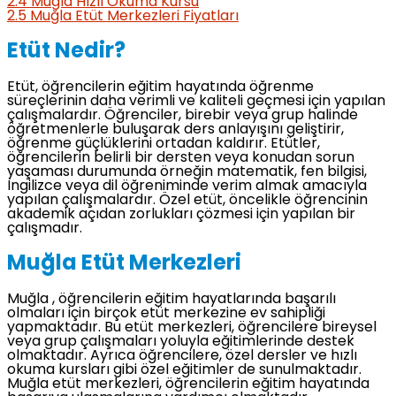
2.4
Muğla Hızlı Okuma Kursu
2.5
Muğla Etüt Merkezleri Fiyatları
Etüt Nedir?
Etüt, öğrencilerin eğitim hayatında öğrenme
süreçlerinin daha verimli ve kaliteli geçmesi için yapılan
çalışmalardır. Öğrenciler, birebir veya grup halinde
öğretmenlerle buluşarak ders anlayışını geliştirir,
öğrenme güçlüklerini ortadan kaldırır. Etütler,
öğrencilerin belirli bir dersten veya konudan sorun
yaşaması durumunda örneğin matematik, fen bilgisi,
İngilizce veya dil öğreniminde verim almak amacıyla
yapılan çalışmalardır. Özel etüt, öncelikle öğrencinin
akademik açıdan zorlukları çözmesi için yapılan bir
çalışmadır.
Muğla Etüt Merkezleri
Muğla , öğrencilerin eğitim hayatlarında başarılı
olmaları için birçok etüt merkezine ev sahipliği
yapmaktadır. Bu etüt merkezleri, öğrencilere bireysel
veya grup çalışmaları yoluyla eğitimlerinde destek
olmaktadır. Ayrıca öğrencilere, özel dersler ve hızlı
okuma kursları gibi özel eğitimler de sunulmaktadır.
Muğla etüt merkezleri, öğrencilerin eğitim hayatında