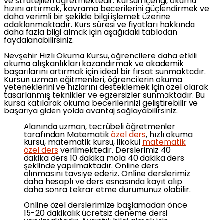
ve stratejileri öğretmektedir. Kursun içeriği, okuma
hızını artırmak, kavrama becerilerini güçlendirmek ve
daha verimli bir şekilde bilgi işlemek üzerine
odaklanmaktadır. Kurs süresi ve fiyatları hakkında
daha fazla bilgi almak için aşağıdaki tablodan
faydalanabilirsiniz.
Nevşehir Hızlı Okuma Kursu, öğrencilere daha etkili
okuma alışkanlıkları kazandırmak ve akademik
başarılarını artırmak için ideal bir fırsat sunmaktadır.
Kursun uzman eğitmenleri, öğrencilerin okuma
yeteneklerini ve hızlarını desteklemek için özel olarak
tasarlanmış teknikler ve egzersizler sunmaktadır. Bu
kursa katılarak okuma becerilerinizi geliştirebilir ve
başarıya giden yolda avantaj sağlayabilirsiniz.
Alanında uzman, tecrübeli öğretmenler
tarafından Matematik
özel ders
, hızlı okuma
kursu, matematik kursu, ilkokul
matematik
özel ders
verilmektedir. Derslerimiz 40
dakika ders 10 dakika mola 40 dakika ders
şeklinde yapılmaktadır. Online ders
alınmasını tavsiye ederiz. Online derslerimiz
daha hesaplı ve ders esnasında kayıt alıp
daha sonra tekrar etme durumunuz olabilir.
Online özel derslerimize başlamadan önce
15-20 dakikalık ücretsiz deneme dersi