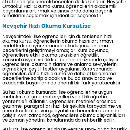
stratejileri gibi önemli becerileri de kazandırır. Nevşehir
Ortaokul Hızlı Okuma Kursu, öğrencilerin akademik
başarılarını artırmak ve sınavlarda daha başarılı
olmalarını sağlamak için ideal bir seçenektir.
Nevşehir Hızlı Okuma Kursu Lise
Nevşehir’deki lise öğrencileri için düzenlenen hızlı
okuma kursu, öğrencilerin okuma hızını artırmayı
hedeflerken aynı zamanda okuduğunu anlama
becerilerini geliştirmeyi amaçlar. Kurs boyunca,
öğrencilere etkili okuma teknikleri öğretilir,
konsantrasyon ve dikkat becerileri üzerinde çalışılır.
Öğrencilere, okuma hızlarını ve anlama seviyelerini
ölçmek için çeşitli testler uygulanır. Kurs sonunda
öğrenciler, daha hızlı okuma ve daha etkili anlama
becerilerine sahip olacak ve bu da sınavlarda ve
akademik başarılarında önemli bir fark yaratacaktır.
Bu hızlı okuma kursunda, lise öğrencilerine uygun
metinler, çalışma materyalleri ve etkili öğretim
yöntemleri kullanılır. Öğrenciler, metinler arasında
gezinme, paragrafları hızlı bir şekilde tarayabilme ve
önemli noktaları vurgulayabilme becerileri üzerinde
çalışır. Aynı zamanda, öğrencilere okuma alışkanlıkları
ve zaman yönetimi konularında da rehberlik edilir.
Bu kurs, lise öğrencilerinin üniversite sınavlarına hazırlık