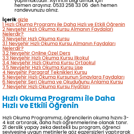
yapılmaktadır. Ayrıntılı bilgi almak için
hemen arayınız. 0533 258 33 06 den hemen
randevunuzu alınız.
İçerik
gizle
1
Hızlı Okuma Programı ile Daha Hızlı ve Etkili Öğrenin
2
Nevşehir Hızlı Okuma Kursu Almanın Faydaları
Nelerdir?
3
Nevşehir Hızlı Okuma Kursu
3.1
Nevşehir Hızlı Okuma Kursu Almanın Faydaları
Nelerdir?
3.2
Nevşehir Online Özel Ders
3.3
Nevşehir Hızlı Okuma Kursu İlkokul
3.4
Nevşehir Hızlı Okuma Kursu Ortaokul
3.5
Nevşehir Hızlı Okuma Kursu Lise
4
Nevşehir Paragraf Teknikleri Kursu
5
Nevşehir Hızlı Okuma Kursunun Sınavlara Faydaları
6
Nevşehir Seri Okuma ve Okuduğunu Anlama Kursu
7
Nevşehir Hızlı Okuma Kursu Fiyatları
Hızlı Okuma Programı ile Daha
Hızlı ve Etkili Öğrenin
Hızlı Okuma Programımız, öğrencilerin okuma hızını 3-
4 kat artırarak, daha hızlı öğrenmelerine olanak tanır.
21 derslik yapay zeka destekli bu program, öğrenci
seviyesine uygun metinlerle göz egzersizleri yaptırarak