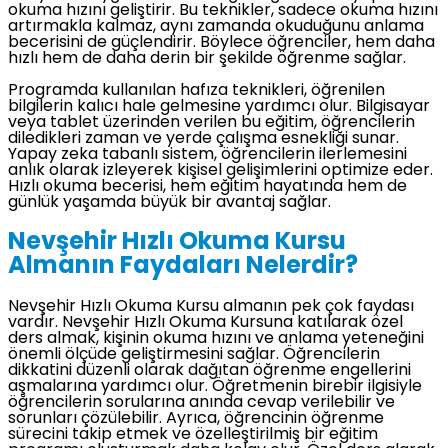
okuma hızını geliştirir. Bu teknikler, sadece okuma hızını
artırmakla kalmaz, aynı zamanda okuduğunu anlama
becerisini de güçlendirir. Böylece öğrenciler, hem daha
hızlı hem de daha derin bir şekilde öğrenme sağlar.
Programda kullanılan hafıza teknikleri, öğrenilen
bilgilerin kalıcı hale gelmesine yardımcı olur. Bilgisayar
veya tablet üzerinden verilen bu eğitim, öğrencilerin
diledikleri zaman ve yerde çalışma esnekliği sunar.
Yapay zeka tabanlı sistem, öğrencilerin ilerlemesini
anlık olarak izleyerek kişisel gelişimlerini optimize eder.
Hızlı okuma becerisi, hem eğitim hayatında hem de
günlük yaşamda büyük bir avantaj sağlar.
Nevşehir Hızlı Okuma Kursu
Almanın Faydaları Nelerdir?
Nevşehir Hızlı Okuma Kursu almanın pek çok faydası
vardır. Nevşehir Hızlı Okuma Kursuna katılarak özel
ders almak, kişinin okuma hızını ve anlama yeteneğini
önemli ölçüde geliştirmesini sağlar. Öğrencilerin
dikkatini düzenli olarak dağıtan öğrenme engellerini
aşmalarına yardımcı olur. Öğretmenin birebir ilgisiyle
öğrencilerin sorularına anında cevap verilebilir ve
sorunları çözülebilir. Ayrıca, öğrencinin öğrenme
sürecini takip etmek ve özelleştirilmiş bir eğitim