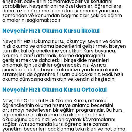
erişebilir, ödevlerini tamamlayabilir ve sorularını
sorabilirler. Nevşehir online özel dersler, öğrencilere
daha fazla öğrenme olanakları sunmanın yanı sıra,
zamandan ve konumdan bağımsız bir şekilde eğitim
almalarını sağlamaktadır.
Nevşehir Hızlı Okuma Kursu İlkokul
Nevşehir Hızlı Okuma Kursu, okumayı seven ve daha
hızlı okuma ve anlama becerilerini geliştirmek isteyen
tüm ilkokul öğrencilerine yöneliktir. Kurs boyunca,
okuma hızınızı artırmak, kelime dağarcığınızı
genişletmek ve daha etkili bir şekilde metinleri
anlamak için teknikler öğreneceksiniz. Ayrıca,
sınavlarda daha başarılı olmanıza yardımcı olacak
stratejileri de öğrenme fırsatı bulacaksınız. Hadi, hızlı
okuma dünyasına adım atın ve kendinizi keşfedin!
Nevşehir Hızlı Okuma Kursu Ortaokul
Nevşehir Ortaokul Hızlı Okuma Kursu, ortaokul
öğrencilerinin okuma hızını ve anlama becerisini
artırmayı hedefleyen bir eğitim programıdır. Bu kurs,
öğrencilere etkili okuma teknikleri öğretir ve
okuduğunu daha hızlı ve anlayarak kavramalarını
sağlar. Aynı zamanda kurs, öğrencilere zaman
yönetimi becerileri, odaklanma teknikleri ve not alma