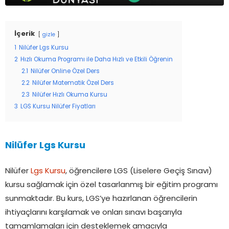
İçerik
gizle
1
Nilüfer Lgs Kursu
2
Hızlı Okuma Programı ile Daha Hızlı ve Etkili Öğrenin
2.1
Nilüfer Online Özel Ders
2.2
Nilüfer Matematik Özel Ders
2.3
Nilüfer Hızlı Okuma Kursu
3
LGS Kursu Nilüfer Fiyatları
Nilüfer Lgs Kursu
Nilüfer
Lgs Kursu
, öğrencilere LGS (Liselere Geçiş Sınavı)
kursu sağlamak için özel tasarlanmış bir eğitim programı
sunmaktadır. Bu kurs, LGS’ye hazırlanan öğrencilerin
ihtiyaçlarını karşılamak ve onları sınavı başarıyla
tamamlamaları için desteklemek amacıyla