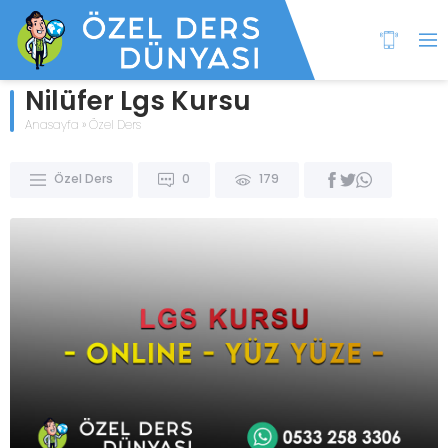
Nilüfer Lgs Kursu
Anasayfa
»
Özel Ders
Özel Ders
0
179