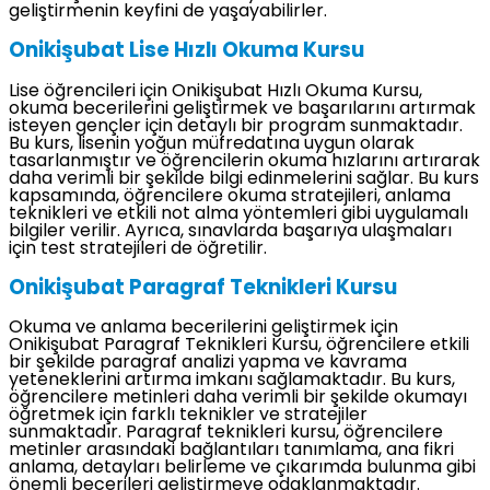
geliştirmenin keyfini de yaşayabilirler.
Onikişubat Lise Hızlı Okuma Kursu
Lise öğrencileri için Onikişubat Hızlı Okuma Kursu,
okuma becerilerini geliştirmek ve başarılarını artırmak
isteyen gençler için detaylı bir program sunmaktadır.
Bu kurs, lisenin yoğun müfredatına uygun olarak
tasarlanmıştır ve öğrencilerin okuma hızlarını artırarak
daha verimli bir şekilde bilgi edinmelerini sağlar. Bu kurs
kapsamında, öğrencilere okuma stratejileri, anlama
teknikleri ve etkili not alma yöntemleri gibi uygulamalı
bilgiler verilir. Ayrıca, sınavlarda başarıya ulaşmaları
için test stratejileri de öğretilir.
Onikişubat Paragraf Teknikleri Kursu
Okuma ve anlama becerilerini geliştirmek için
Onikişubat Paragraf Teknikleri Kursu, öğrencilere etkili
bir şekilde paragraf analizi yapma ve kavrama
yeteneklerini artırma imkanı sağlamaktadır. Bu kurs,
öğrencilere metinleri daha verimli bir şekilde okumayı
öğretmek için farklı teknikler ve stratejiler
sunmaktadır. Paragraf teknikleri kursu, öğrencilere
metinler arasındaki bağlantıları tanımlama, ana fikri
anlama, detayları belirleme ve çıkarımda bulunma gibi
önemli becerileri geliştirmeye odaklanmaktadır.