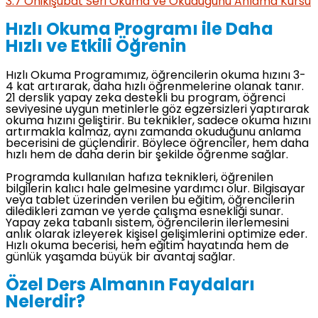
3.7
Onikişubat Seri Okuma ve Okuduğunu Anlama Kursu
Hızlı Okuma Programı ile Daha
Hızlı ve Etkili Öğrenin
Hızlı Okuma Programımız, öğrencilerin okuma hızını 3-
4 kat artırarak, daha hızlı öğrenmelerine olanak tanır.
21 derslik yapay zeka destekli bu program, öğrenci
seviyesine uygun metinlerle göz egzersizleri yaptırarak
okuma hızını geliştirir. Bu teknikler, sadece okuma hızını
artırmakla kalmaz, aynı zamanda okuduğunu anlama
becerisini de güçlendirir. Böylece öğrenciler, hem daha
hızlı hem de daha derin bir şekilde öğrenme sağlar.
Programda kullanılan hafıza teknikleri, öğrenilen
bilgilerin kalıcı hale gelmesine yardımcı olur. Bilgisayar
veya tablet üzerinden verilen bu eğitim, öğrencilerin
diledikleri zaman ve yerde çalışma esnekliği sunar.
Yapay zeka tabanlı sistem, öğrencilerin ilerlemesini
anlık olarak izleyerek kişisel gelişimlerini optimize eder.
Hızlı okuma becerisi, hem eğitim hayatında hem de
günlük yaşamda büyük bir avantaj sağlar.
Özel Ders Almanın Faydaları
Nelerdir?