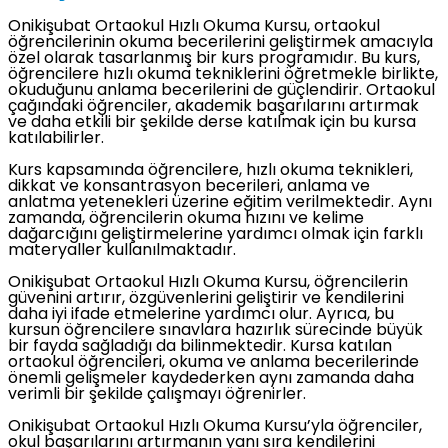
Onikişubat Ortaokul Hızlı Okuma Kursu, ortaokul
öğrencilerinin okuma becerilerini geliştirmek amacıyla
özel olarak tasarlanmış bir kurs programıdır. Bu kurs,
öğrencilere hızlı okuma tekniklerini öğretmekle birlikte,
okuduğunu anlama becerilerini de güçlendirir. Ortaokul
çağındaki öğrenciler, akademik başarılarını artırmak
ve daha etkili bir şekilde derse katılmak için bu kursa
katılabilirler.
Kurs kapsamında öğrencilere, hızlı okuma teknikleri,
dikkat ve konsantrasyon becerileri, anlama ve
anlatma yetenekleri üzerine eğitim verilmektedir. Aynı
zamanda, öğrencilerin okuma hızını ve kelime
dağarcığını geliştirmelerine yardımcı olmak için farklı
materyaller kullanılmaktadır.
Onikişubat Ortaokul Hızlı Okuma Kursu, öğrencilerin
güvenini artırır, özgüvenlerini geliştirir ve kendilerini
daha iyi ifade etmelerine yardımcı olur. Ayrıca, bu
kursun öğrencilere sınavlara hazırlık sürecinde büyük
bir fayda sağladığı da bilinmektedir. Kursa katılan
ortaokul öğrencileri, okuma ve anlama becerilerinde
önemli gelişmeler kaydederken aynı zamanda daha
verimli bir şekilde çalışmayı öğrenirler.
Onikişubat Ortaokul Hızlı Okuma Kursu’yla öğrenciler,
okul başarılarını artırmanın yanı sıra kendilerini