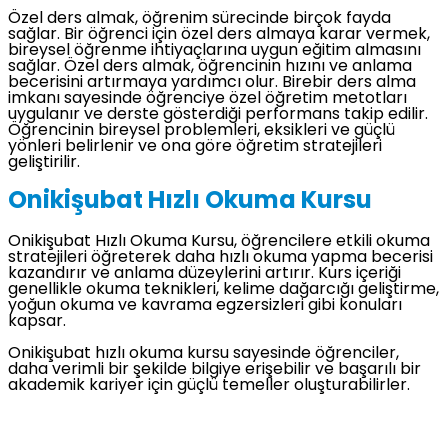
Özel ders almak, öğrenim sürecinde birçok fayda
sağlar. Bir öğrenci için özel ders almaya karar vermek,
bireysel öğrenme ihtiyaçlarına uygun eğitim almasını
sağlar. Özel ders almak, öğrencinin hızını ve anlama
becerisini artırmaya yardımcı olur. Birebir ders alma
imkanı sayesinde öğrenciye özel öğretim metotları
uygulanır ve derste gösterdiği performans takip edilir.
Öğrencinin bireysel problemleri, eksikleri ve güçlü
yönleri belirlenir ve ona göre öğretim stratejileri
geliştirilir.
Onikişubat Hızlı Okuma Kursu
Onikişubat Hızlı Okuma Kursu, öğrencilere etkili okuma
stratejileri öğreterek daha hızlı okuma yapma becerisi
kazandırır ve anlama düzeylerini artırır. Kurs içeriği
genellikle okuma teknikleri, kelime dağarcığı geliştirme,
yoğun okuma ve kavrama egzersizleri gibi konuları
kapsar.
Onikişubat hızlı okuma kursu sayesinde öğrenciler,
daha verimli bir şekilde bilgiye erişebilir ve başarılı bir
akademik kariyer için güçlü temeller oluşturabilirler.