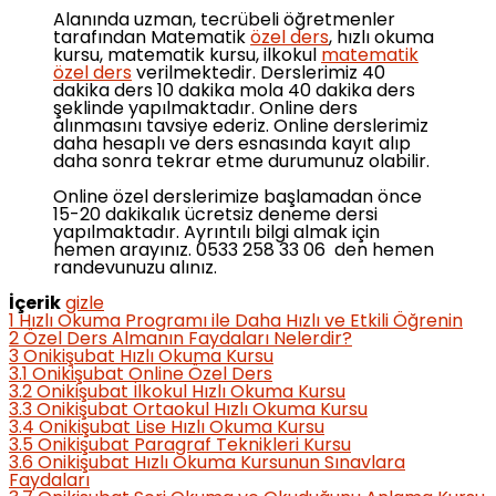
Alanında uzman, tecrübeli öğretmenler
tarafından Matematik
özel ders
, hızlı okuma
kursu, matematik kursu, ilkokul
matematik
özel ders
verilmektedir. Derslerimiz 40
dakika ders 10 dakika mola 40 dakika ders
şeklinde yapılmaktadır. Online ders
alınmasını tavsiye ederiz. Online derslerimiz
daha hesaplı ve ders esnasında kayıt alıp
daha sonra tekrar etme durumunuz olabilir.
Online özel derslerimize başlamadan önce
15-20 dakikalık ücretsiz deneme dersi
yapılmaktadır. Ayrıntılı bilgi almak için
hemen arayınız. 0533 258 33 06 den hemen
randevunuzu alınız.
İçerik
gizle
1
Hızlı Okuma Programı ile Daha Hızlı ve Etkili Öğrenin
2
Özel Ders Almanın Faydaları Nelerdir?
3
Onikişubat Hızlı Okuma Kursu
3.1
Onikişubat Online Özel Ders
3.2
Onikişubat İlkokul Hızlı Okuma Kursu
3.3
Onikişubat Ortaokul Hızlı Okuma Kursu
3.4
Onikişubat Lise Hızlı Okuma Kursu
3.5
Onikişubat Paragraf Teknikleri Kursu
3.6
Onikişubat Hızlı Okuma Kursunun Sınavlara
Faydaları