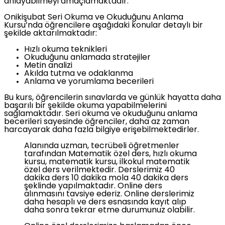
anlayabilmeyi amaçlamaktadır.
Onikişubat Seri Okuma ve Okuduğunu Anlama
Kursu’nda öğrencilere aşağıdaki konular detaylı bir
şekilde aktarılmaktadır:
Hızlı okuma teknikleri
Okuduğunu anlamada stratejiler
Metin analizi
Akılda tutma ve odaklanma
Anlama ve yorumlama becerileri
Bu kurs, öğrencilerin sınavlarda ve günlük hayatta daha
başarılı bir şekilde okuma yapabilmelerini
sağlamaktadır. Seri okuma ve okuduğunu anlama
becerileri sayesinde öğrenciler, daha az zaman
harcayarak daha fazla bilgiye erişebilmektedirler.
Alanında uzman, tecrübeli öğretmenler
tarafından Matematik özel ders, hızlı okuma
kursu, matematik kursu, ilkokul matematik
özel ders verilmektedir. Derslerimiz 40
dakika ders 10 dakika mola 40 dakika ders
şeklinde yapılmaktadır. Online ders
alınmasını tavsiye ederiz. Online derslerimiz
daha hesaplı ve ders esnasında kayıt alıp
daha sonra tekrar etme durumunuz olabilir.