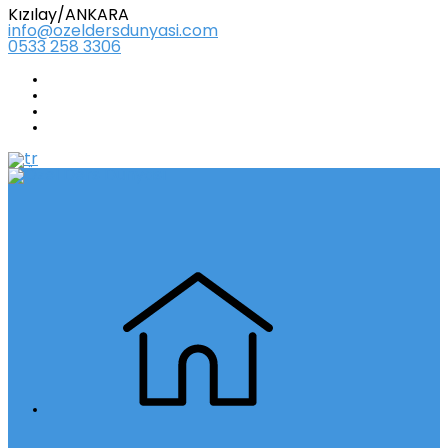
Kızılay/ANKARA
info@ozeldersdunyasi.com
0533 258 3306