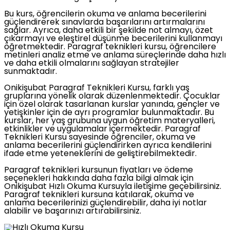
Bu kurs, öğrencilerin okuma ve anlama becerilerini
güçlendirerek sınavlarda başarılarını artırmalarını
sağlar. Ayrıca, daha etkili bir şekilde not almayı, özet
çıkarmayı ve eleştirel düşünme becerilerini kullanmayı
öğretmektedir. Paragraf teknikleri kursu, öğrencilere
metinleri analiz etme ve anlama süreçlerinde daha hızlı
ve daha etkili olmalarını sağlayan stratejiler
sunmaktadır.
Onikişubat Paragraf Teknikleri Kursu, farklı yaş
gruplarına yönelik olarak düzenlenmektedir. Çocuklar
için özel olarak tasarlanan kurslar yanında, gençler ve
yetişkinler için de ayrı programlar bulunmaktadır. Bu
kurslar, her yaş grubuna uygun öğretim materyalleri,
etkinlikler ve uygulamalar içermektedir. Paragraf
Teknikleri Kursu sayesinde öğrenciler, okuma ve
anlama becerilerini güçlendirirken ayrıca kendilerini
ifade etme yeteneklerini de geliştirebilmektedir.
Paragraf teknikleri kursunun fiyatları ve ödeme
seçenekleri hakkında daha fazla bilgi almak için
Onikişubat Hızlı Okuma Kursuyla iletişime geçebilirsiniz.
Paragraf teknikleri kursuna katılarak, okuma ve
anlama becerilerinizi güçlendirebilir, daha iyi notlar
alabilir ve başarınızı artırabilirsiniz.