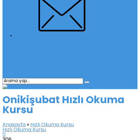
İletişim
Onikişubat Hızlı Okuma
Kursu
Anasayfa
»
Hızlı Okuma Kursu
Hızlı Okuma Kursu
0
306