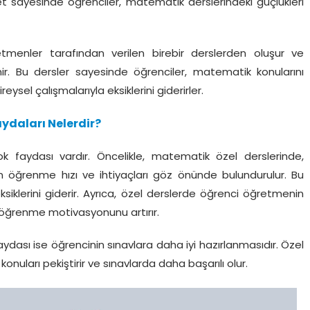
et sayesinde öğrenciler, matematik derslerindeki güçlükleri
enler tarafından verilen birebir derslerden oluşur ve
enir. Bu dersler sayesinde öğrenciler, matematik konularını
ysel çalışmalarıyla eksiklerini giderirler.
ydaları Nelerdir?
 faydası vardır. Öncelikle, matematik özel derslerinde,
nin öğrenme hızı ve ihtiyaçları göz önünde bulundurulur. Bu
siklerini giderir. Ayrıca, özel derslerde öğrenci öğretmenin
öğrenme motivasyonunu artırır.
aydası ise öğrencinin sınavlara daha iyi hazırlanmasıdır. Özel
onuları pekiştirir ve sınavlarda daha başarılı olur.