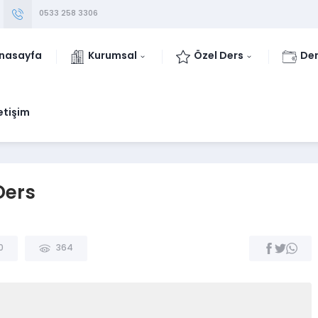
0533 258 3306
nasayfa
Kurumsal
Özel Ders
Der
letişim
Ders
0
364