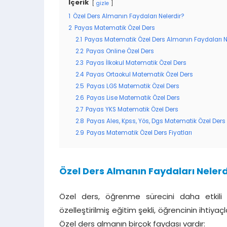
İçerik
gizle
1
Özel Ders Almanın Faydaları Nelerdir?
2
Payas Matematik Özel Ders
2.1
Payas Matematik Özel Ders Almanın Faydaları N
2.2
Payas Online Özel Ders
2.3
Payas İlkokul Matematik Özel Ders
2.4
Payas Ortaokul Matematik Özel Ders
2.5
Payas LGS Matematik Özel Ders
2.6
Payas Lise Matematik Özel Ders
2.7
Payas YKS Matematik Özel Ders
2.8
Payas Ales, Kpss, Yös, Dgs Matematik Özel Ders
2.9
Payas Matematik Özel Ders Fiyatları
Özel Ders Almanın Faydaları Nelerd
Özel ders, öğrenme sürecini daha etkili 
özelleştirilmiş eğitim şekli, öğrencinin ihtiy
Özel ders almanın birçok faydası vardır: