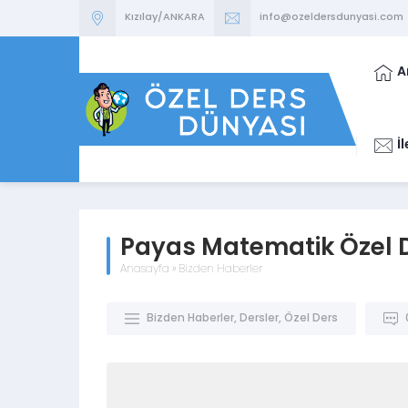
Kızılay/ANKARA
info@ozeldersdunyasi.com
A
İ
Payas Matematik Özel 
Anasayfa
»
Bizden Haberler
Bizden Haberler
,
Dersler
,
Özel Ders