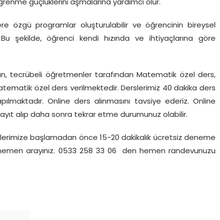
öğrenme güçlüklerini aşmalarına yardımcı olur.
e özgü programlar oluşturulabilir ve öğrencinin bireysel
 Bu şekilde, öğrenci kendi hızında ve ihtiyaçlarına göre
n, tecrübeli öğretmenler tarafından Matematik özel ders,
atematik özel ders verilmektedir. Derslerimiz 40 dakika ders
ılmaktadır. Online ders alınmasını tavsiye ederiz. Online
ayıt alıp daha sonra tekrar etme durumunuz olabilir.
slerimize başlamadan önce 15-20 dakikalık ücretsiz deneme
 için hemen arayınız. 0533 258 33 06 den hemen randevunuzu