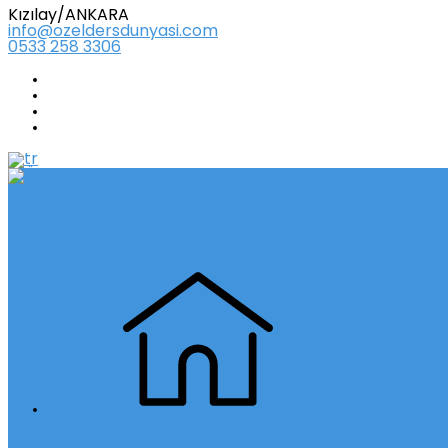
Kızılay/ANKARA
info@ozeldersdunyasi.com
0533 258 3306