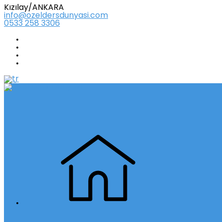
Kızılay/ANKARA
info@ozeldersdunyasi.com
0533 258 3306