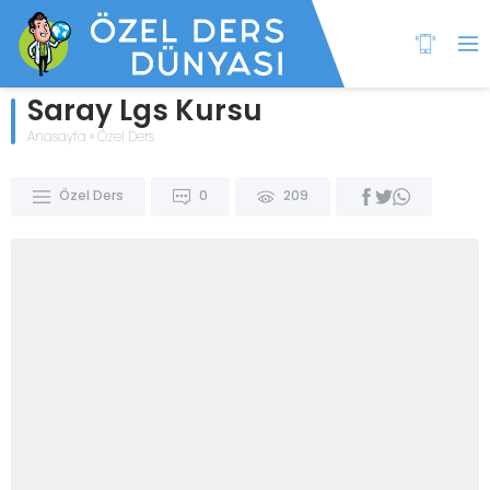
Saray Lgs Kursu
Anasayfa
»
Özel Ders
Özel Ders
0
209