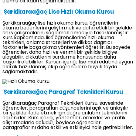
olumlu bir katkı sağlamaktadır.
Şarkikaraağaç Lise Hızlı Okuma Kursu
Şarkikaraağaç lise hızlı okuma kursu, öğrencilerin
okuma becerilerini geliştirmek ve daha etkili bir şekilde
ders çalışmalarını sağlamak amacıyla tasarlanmıştır.
Kurs kapsamında, lise öğrencilerine hızlı okuma
teknikleri, anlama stratejileri ve dikkat dağıtıcı
faktörlerle başa çıkma yöntemleri öğretilir. Bu sayede
öğrenciler, daha hızlı ve verimli bir şekilde bilgiye
ulaşabilir, dikkatlerini sürdürme konusunda daha
başarılı olabilirler. Kursun içeriği, lise müfredatına uygun
olarak hazırlanmış olup öğrencilere büyük fayda
sağlamaktadır.
Şarkikaraağaç Paragraf Teknikleri Kursu
Şarkikaraağaç Paragraf Teknikleri Kursu, sayesinde
öğrenciler, paragrafları düşüncelerini açık ve anlaşılır
bir şekilde ifade etmek için doğru anlatım tekniklerini
öğrenirler. Kurs içeriği, yöntemler, örnekler ve pratik
alıştırmalarla doludur, böylece öğrenciler
paragraflarını daha etkili ve etkileyici hale getirebilirler.