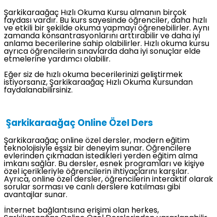
Şarkikaraağaç Hızlı Okuma Kursu almanın birçok
faydası vardır. Bu kurs sayesinde öğrenciler, daha hızlı
ve etkili bir şekilde okuma yapmayı öğrenebilirler. Aynı
zamanda konsantrasyonlarını arttırabilir ve daha iyi
anlama becerilerine sahip olabilirler. Hızlı okuma kursu
ayrıca öğrencilerin sınavlarda daha iyi sonuçlar elde
etmelerine yardımcı olabilir.
Eğer siz de hızlı okuma becerilerinizi geliştirmek
istiyorsanız, Şarkikaraağaç Hızlı Okuma Kursundan
faydalanabilirsiniz.
Şarkikaraağaç Online Özel Ders
Şarkikaraağaç online özel dersler, modern eğitim
teknolojisiyle eşsiz bir deneyim sunar. Öğrencilere
evlerinden çıkmadan istedikleri yerden eğitim alma
imkanı sağlar. Bu dersler, esnek programları ve kişiye
özel içerikleriyle öğrencilerin ihtiyaçlarını karşılar.
Ayrıca, online özel dersler, öğrencilerin interaktif olarak
sorular sorması ve canlı derslere katılması gibi
avantajlar sunar.
İnternet bağlantısına erişimi olan herkes,