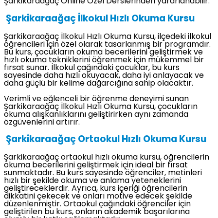
Şarkikaraağaç Online Özel Derslerinden yararlanabilir.
Şarkikaraağaç İlkokul Hızlı Okuma Kursu
Şarkikaraağaç İlkokul Hızlı Okuma Kursu, ilçedeki ilkokul
öğrencileri için özel olarak tasarlanmış bir programdır.
Bu kurs, çocukların okuma becerilerini geliştirmek ve
hızlı okuma tekniklerini öğrenmek için mükemmel bir
fırsat sunar. İlkokul çağındaki çocuklar, bu kurs
sayesinde daha hızlı okuyacak, daha iyi anlayacak ve
daha güçlü bir kelime dağarcığına sahip olacaktır.
Verimli ve eğlenceli bir öğrenme deneyimi sunan
Şarkikaraağaç İlkokul Hızlı Okuma Kursu, çocukların
okuma alışkanlıklarını geliştirirken aynı zamanda
özgüvenlerini artırır.
Şarkikaraağaç Ortaokul Hızlı Okuma Kursu
Şarkikaraağaç ortaokul hızlı okuma kursu, öğrencilerin
okuma becerilerini geliştirmek için ideal bir fırsat
sunmaktadır. Bu kurs sayesinde öğrenciler, metinleri
hızlı bir şekilde okuma ve anlama yeteneklerini
geliştireceklerdir. Ayrıca, kurs içeriği öğrencilerin
dikkatini çekecek ve onları motive edecek şekilde
düzenlenmiştir. Ortaokul çağındaki öğrenciler için
geliştirilen bu kurs, onların akademik başarılarına