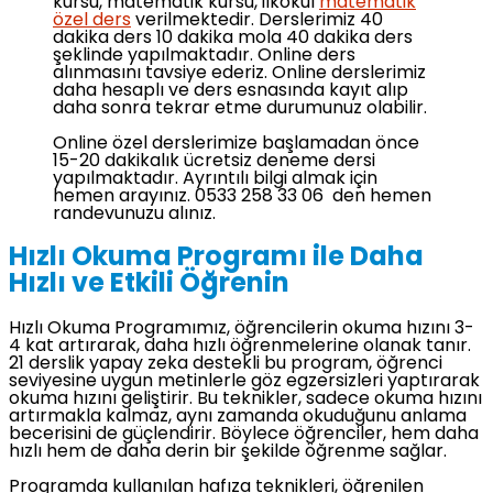
kursu, matematik kursu, ilkokul
matematik
özel ders
verilmektedir. Derslerimiz 40
dakika ders 10 dakika mola 40 dakika ders
şeklinde yapılmaktadır. Online ders
alınmasını tavsiye ederiz. Online derslerimiz
daha hesaplı ve ders esnasında kayıt alıp
daha sonra tekrar etme durumunuz olabilir.
Online özel derslerimize başlamadan önce
15-20 dakikalık ücretsiz deneme dersi
yapılmaktadır. Ayrıntılı bilgi almak için
hemen arayınız. 0533 258 33 06 den hemen
randevunuzu alınız.
Hızlı Okuma Programı ile Daha
Hızlı ve Etkili Öğrenin
Hızlı Okuma Programımız, öğrencilerin okuma hızını 3-
4 kat artırarak, daha hızlı öğrenmelerine olanak tanır.
21 derslik yapay zeka destekli bu program, öğrenci
seviyesine uygun metinlerle göz egzersizleri yaptırarak
okuma hızını geliştirir. Bu teknikler, sadece okuma hızını
artırmakla kalmaz, aynı zamanda okuduğunu anlama
becerisini de güçlendirir. Böylece öğrenciler, hem daha
hızlı hem de daha derin bir şekilde öğrenme sağlar.
Programda kullanılan hafıza teknikleri, öğrenilen