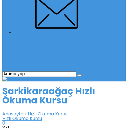
İletişim
Şarkikaraağaç Hızlı
Okuma Kursu
Anasayfa
»
Hızlı Okuma Kursu
Hızlı Okuma Kursu
0
371