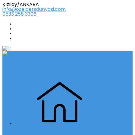
Kızılay/ANKARA
info@ozeldersdunyasi.com
0533 258 3306