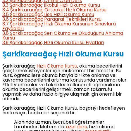
3.2
Şarkikaraağaç Online Özel Ders
3.3
Şarkikaraağaç İlkokul Hızlı Okuma Kursu
3.4
Şarkikaraağaç Ortaokul Hızlı Okuma Kursu
3.5
Şarkikaraağaç Lise Hızlı Okuma Kursu
3.6
Şarkikaraağaç Paragraf Teknikleri Kursu
3.7
Şarkikaraağaç Hızlı Okuma Kursunun Sınavlara
Faydaları
3.8
Şarkikaraağaç Seri Okuma ve Okuduğunu Anlama
Kursu
3.9
Şarkikaraağaç Hızlı Okuma Kursu Fiyatları
Şarkikaraağaç Hızlı Okuma Kursu
Şarkikaraağaç
Hızlı Okuma Kursu
, okuma becerilerini
geliştirmek isteyenler için mükemmel bir fırsattır. Bu
kurs, öğrencilere okuma hızıyla birlikte anlama ve
kavrama becerilerini artırma konusunda yardımcı olur.
Etkili yöntemler ve teknikler kullanarak öğrencilerin
okuma becerilerini geliştirmek, zaman tasarrufu
yapmak ve daha fazla bilgiye ulaşmak için önemli bir
adımdır.
Şarkikaraağaç Hızlı Okuma Kursu, başarıyı hedefleyen
herkes için harika bir seçenektir.
Alanında uzman, tecrübeli öğretmenler
tarafından Matematik
özel ders
, hızlı okuma