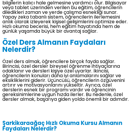
bilgilerin kalıcı hale gelmesine yardımcı olur. Bilgisayar
veya tablet üzerinden verilen bu eğitim, öğrencilerin
diledikleri zaman ve yerde çalışma esnekliği sunar.
Yapay zeka tabanlı sistem, öğrencilerin ilerlemesini
anlık olarak izleyerek kişisel gelişimlerini optimize eder.
Hızlı okuma becerisi, hem eğitim hayatında hem de
günlük yaşamda büyük bir avantaj sağlar.
Özel Ders Almanın Faydaları
Nelerdir?
Özel ders almak, öğrencilere birçok fayda sağlar.
Birincisi, özel dersler bireysel öğrenme ihtiyaçlarına
odaklanır ve dersleri kişiye özel uyarlar. İkincisi,
öğrencilerin konuları daha iyi anlamalarını sağlar ve
eksikliklerini giderir. Üçüncüsü, öğrencilerin özgüvenini
artırır ve motivasyonlarını yükseltir. Ayrıca, özel
derslerin esnek bir programı vardır ve öğrencinin
gereksinimlerine uygun hızda ilerler. Bu nedenle, özel
dersler almak, başarıya giden yolda önemli bir adımdır.
Şarkikaraağaç Hızlı Okuma Kursu Almanın
Faydaları Nelerdir?