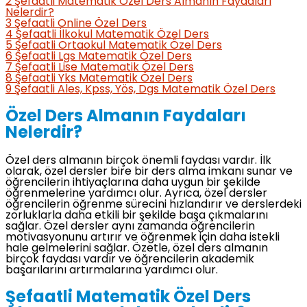
2
Şefaatli Matematik Özel Ders Almanın Faydaları
Nelerdir?
3
Şefaatli Online Özel Ders
4
Şefaatli İlkokul Matematik Özel Ders
5
Şefaatli Ortaokul Matematik Özel Ders
6
Şefaatli Lgs Matematik Özel Ders
7
Şefaatli Lise Matematik Özel Ders
8
Şefaatli Yks Matematik Özel Ders
9
Şefaatli Ales, Kpss, Yös, Dgs Matematik Özel Ders
Özel Ders Almanın Faydaları
Nelerdir?
Özel ders almanın birçok önemli faydası vardır. İlk
olarak, özel dersler bire bir ders alma imkanı sunar ve
öğrencilerin ihtiyaçlarına daha uygun bir şekilde
öğrenmelerine yardımcı olur. Ayrıca, özel dersler
öğrencilerin öğrenme sürecini hızlandırır ve derslerdeki
zorluklarla daha etkili bir şekilde başa çıkmalarını
sağlar. Özel dersler aynı zamanda öğrencilerin
motivasyonunu artırır ve öğrenmek için daha istekli
hale gelmelerini sağlar. Özetle, özel ders almanın
birçok faydası vardır ve öğrencilerin akademik
başarılarını artırmalarına yardımcı olur.
Şefaatli Matematik Özel Ders