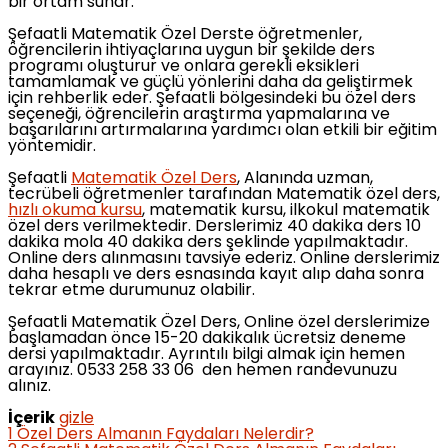
bir ortam sunar.
Şefaatli Matematik Özel Derste öğretmenler,
öğrencilerin ihtiyaçlarına uygun bir şekilde ders
programı oluşturur ve onlara gerekli eksikleri
tamamlamak ve güçlü yönlerini daha da geliştirmek
için rehberlik eder. Şefaatli bölgesindeki bu özel ders
seçeneği, öğrencilerin araştırma yapmalarına ve
başarılarını artırmalarına yardımcı olan etkili bir eğitim
yöntemidir.
Şefaatli
Matematik Özel Ders
, Alanında uzman,
tecrübeli öğretmenler tarafından Matematik özel ders,
hızlı okuma kursu
, matematik kursu, ilkokul matematik
özel ders verilmektedir. Derslerimiz 40 dakika ders 10
dakika mola 40 dakika ders şeklinde yapılmaktadır.
Online ders alınmasını tavsiye ederiz. Online derslerimiz
daha hesaplı ve ders esnasında kayıt alıp daha sonra
tekrar etme durumunuz olabilir.
Şefaatli Matematik Özel Ders, Online özel derslerimize
başlamadan önce 15-20 dakikalık ücretsiz deneme
dersi yapılmaktadır. Ayrıntılı bilgi almak için hemen
arayınız. 0533 258 33 06 den hemen randevunuzu
alınız.
İçerik
gizle
1
Özel Ders Almanın Faydaları Nelerdir?