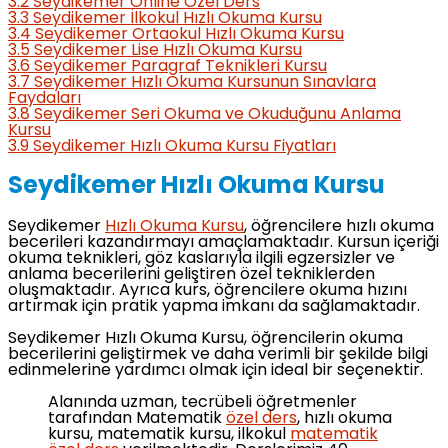
3.2
Seydikemer Online Özel Ders
3.3
Seydikemer İlkokul Hızlı Okuma Kursu
3.4
Seydikemer Ortaokul Hızlı Okuma Kursu
3.5
Seydikemer Lise Hızlı Okuma Kursu
3.6
Seydikemer Paragraf Teknikleri Kursu
3.7
Seydikemer Hızlı Okuma Kursunun Sınavlara
Faydaları
3.8
Seydikemer Seri Okuma ve Okuduğunu Anlama
Kursu
3.9
Seydikemer Hızlı Okuma Kursu Fiyatları
Seydikemer Hızlı Okuma Kursu
Seydikemer
Hızlı Okuma Kursu
, öğrencilere hızlı okuma
becerileri kazandırmayı amaçlamaktadır. Kursun içeriği
okuma teknikleri, göz kaslarıyla ilgili egzersizler ve
anlama becerilerini geliştiren özel tekniklerden
oluşmaktadır. Ayrıca kurs, öğrencilere okuma hızını
artırmak için pratik yapma imkanı da sağlamaktadır.
Seydikemer Hızlı Okuma Kursu, öğrencilerin okuma
becerilerini geliştirmek ve daha verimli bir şekilde bilgi
edinmelerine yardımcı olmak için ideal bir seçenektir.
Alanında uzman, tecrübeli öğretmenler
tarafından Matematik
özel ders
, hızlı okuma
kursu, matematik kursu, ilkokul
matematik