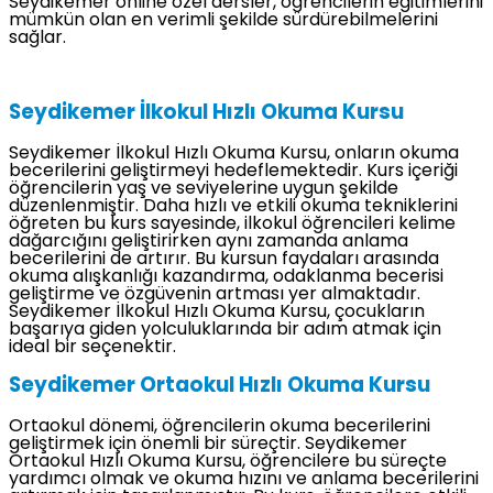
Seydikemer online özel dersler, öğrencilerin eğitimlerini
mümkün olan en verimli şekilde sürdürebilmelerini
sağlar.
Seydikemer İlkokul Hızlı Okuma Kursu
Seydikemer İlkokul Hızlı Okuma Kursu, onların okuma
becerilerini geliştirmeyi hedeflemektedir. Kurs içeriği
öğrencilerin yaş ve seviyelerine uygun şekilde
düzenlenmiştir. Daha hızlı ve etkili okuma tekniklerini
öğreten bu kurs sayesinde, ilkokul öğrencileri kelime
dağarcığını geliştirirken aynı zamanda anlama
becerilerini de artırır. Bu kursun faydaları arasında
okuma alışkanlığı kazandırma, odaklanma becerisi
geliştirme ve özgüvenin artması yer almaktadır.
Seydikemer İlkokul Hızlı Okuma Kursu, çocukların
başarıya giden yolculuklarında bir adım atmak için
ideal bir seçenektir.
Seydikemer Ortaokul Hızlı Okuma Kursu
Ortaokul dönemi, öğrencilerin okuma becerilerini
geliştirmek için önemli bir süreçtir. Seydikemer
Ortaokul Hızlı Okuma Kursu, öğrencilere bu süreçte
yardımcı olmak ve okuma hızını ve anlama becerilerini