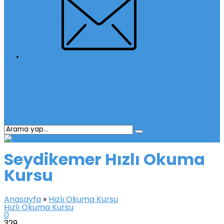
İletişim
Seydikemer Hızlı Okuma
Kursu
Anasayfa
»
Hızlı Okuma Kursu
Hızlı Okuma Kursu
0
329