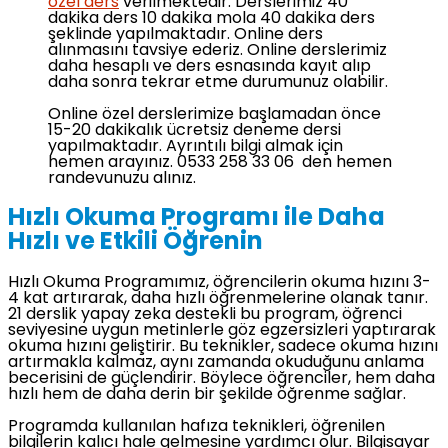
özel ders
verilmektedir. Derslerimiz 40
dakika ders 10 dakika mola 40 dakika ders
şeklinde yapılmaktadır. Online ders
alınmasını tavsiye ederiz. Online derslerimiz
daha hesaplı ve ders esnasında kayıt alıp
daha sonra tekrar etme durumunuz olabilir.
Online özel derslerimize başlamadan önce
15-20 dakikalık ücretsiz deneme dersi
yapılmaktadır. Ayrıntılı bilgi almak için
hemen arayınız. 0533 258 33 06 den hemen
randevunuzu alınız.
Hızlı Okuma Programı ile Daha
Hızlı ve Etkili Öğrenin
Hızlı Okuma Programımız, öğrencilerin okuma hızını 3-
4 kat artırarak, daha hızlı öğrenmelerine olanak tanır.
21 derslik yapay zeka destekli bu program, öğrenci
seviyesine uygun metinlerle göz egzersizleri yaptırarak
okuma hızını geliştirir. Bu teknikler, sadece okuma hızını
artırmakla kalmaz, aynı zamanda okuduğunu anlama
becerisini de güçlendirir. Böylece öğrenciler, hem daha
hızlı hem de daha derin bir şekilde öğrenme sağlar.
Programda kullanılan hafıza teknikleri, öğrenilen
bilgilerin kalıcı hale gelmesine yardımcı olur. Bilgisayar