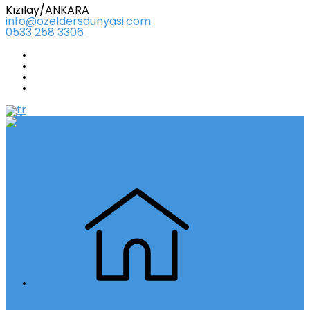
Kızılay/ANKARA
info@ozeldersdunyasi.com
0533 258 3306