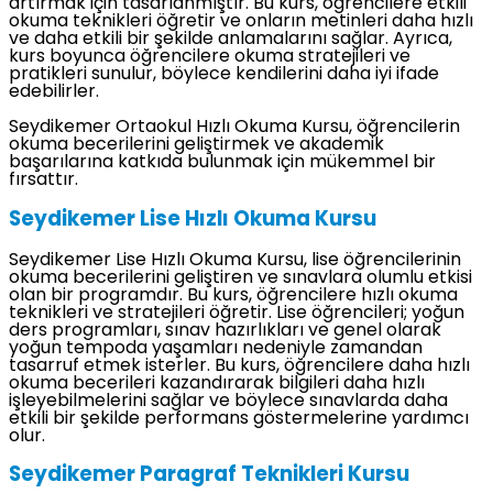
artırmak için tasarlanmıştır. Bu kurs, öğrencilere etkili
okuma teknikleri öğretir ve onların metinleri daha hızlı
ve daha etkili bir şekilde anlamalarını sağlar. Ayrıca,
kurs boyunca öğrencilere okuma stratejileri ve
pratikleri sunulur, böylece kendilerini daha iyi ifade
edebilirler.
Seydikemer Ortaokul Hızlı Okuma Kursu, öğrencilerin
okuma becerilerini geliştirmek ve akademik
başarılarına katkıda bulunmak için mükemmel bir
fırsattır.
Seydikemer Lise Hızlı Okuma Kursu
Seydikemer Lise Hızlı Okuma Kursu, lise öğrencilerinin
okuma becerilerini geliştiren ve sınavlara olumlu etkisi
olan bir programdır. Bu kurs, öğrencilere hızlı okuma
teknikleri ve stratejileri öğretir. Lise öğrencileri; yoğun
ders programları, sınav hazırlıkları ve genel olarak
yoğun tempoda yaşamları nedeniyle zamandan
tasarruf etmek isterler. Bu kurs, öğrencilere daha hızlı
okuma becerileri kazandırarak bilgileri daha hızlı
işleyebilmelerini sağlar ve böylece sınavlarda daha
etkili bir şekilde performans göstermelerine yardımcı
olur.
Seydikemer Paragraf Teknikleri Kursu