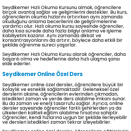
Seydikemer Hızlı Okuma Kursunu almak, öğrencilere
birçok avantaj sağlar ve gelişimlerini destekler. Bu kurs,
öğrencilerin okuma hızlarını artırırken aynı zamanda
okuduğunu anlama becerilerini de geliştirmelerine
yardımcı olur. Hızlı okuma kursu sayesinde öğrenciler,
daha kısa sürede daha fazla bilgiyi anlama ve işleme
kabiliyetini kazanır. Aynı zamanda dikkat ve
konsantrasyonlarını da artırır, böylece daha etkili bir
şekilde öğrenme süreci yaşarlar.
Seydikemer Hızlı Okuma Kursu alarak öğrenciler, daha
başarılı olma ve hedeflerine daha hızlı ulaşma şansı
elde ederler.
Seydikemer Online Özel Ders
Seydikemer online özel dersler, öğrencilere büyük bir
kolaylık ve esneklik sağlamaktadır. Geleneksel özel
derslerin aksine, öğrencilerin evlerinden çıkmadan,
istedikleri zaman ve yerde ders alabilme imkanı sunar.
Bu da zaman ve enerji tasarrufu sağlar. Ayrıca, online
dersler sayesinde öğrenciler farklı şehirlerden ya da
ülkelerden kaliteli eğitim alabilme fırsatına sahiptir.
Öğrenciler, kendi hızlarına uygun bir şekilde ilerleyebilir
ve dersleri istedikleri zaman tekrar izleyebilirler.