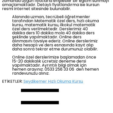
zamanda uygun fiyatlarla erişilebilir bir eğitim sunmayı
amaçlamaktadır. Detaylı fiyatlandırma ise kursun
resmi internet sitesinde bulunabilir.
Alanında uzman, tecrübeli öğretmenler
tarafından Matematik özel ders, hızlı okuma
kursu, matematik kursu, ilkokul matematik
özel ders verilmektedir. Derslerimiz 40
dakika ders 10 dakika mola 40 dakika ders
şeklinde yapılmaktadır. Online ders
alınmasını tavsiye ederiz. Online derslerimiz
daha hesaplı ve ders esnasında kayıt alıp
daha sonra tekrar etme durumunuz olabilir.
Online özel derslerimize başlamadan önce
15-20 dakikalık ücretsiz deneme dersi
yapılmaktadır. Ayrıntılı bilgi almak için
hemen arayınız. 0533 258 33 06 den hemen
randevunuzu alınız.
ETİKETLER:
Seydikemer Hızlı Okuma Kursu