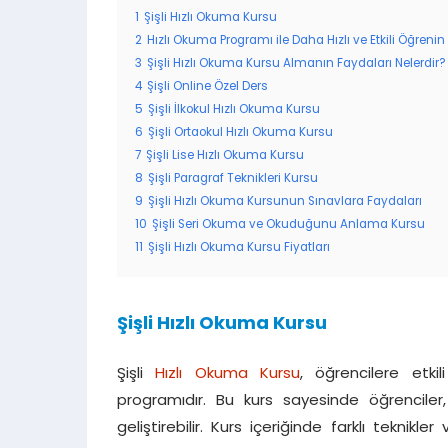
1
Şişli Hızlı Okuma Kursu
2
Hızlı Okuma Programı ile Daha Hızlı ve Etkili Öğrenin
3
Şişli Hızlı Okuma Kursu Almanın Faydaları Nelerdir?
4
Şişli Online Özel Ders
5
Şişli İlkokul Hızlı Okuma Kursu
6
Şişli Ortaokul Hızlı Okuma Kursu
7
Şişli Lise Hızlı Okuma Kursu
8
Şişli Paragraf Teknikleri Kursu
9
Şişli Hızlı Okuma Kursunun Sınavlara Faydaları
10
Şişli Seri Okuma ve Okuduğunu Anlama Kursu
11
Şişli Hızlı Okuma Kursu Fiyatları
Şişli Hızlı Okuma Kursu
Şişli
Hızlı Okuma Kursu
, öğrencilere etki
programıdır. Bu kurs sayesinde öğrenciler,
geliştirebilir. Kurs içeriğinde farklı teknikler