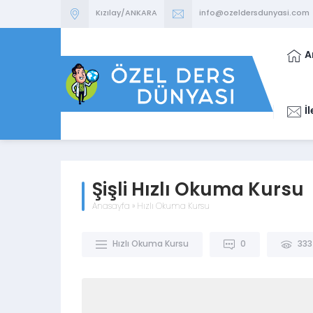
Kızılay/ANKARA
info@ozeldersdunyasi.com
A
İ
Şişli Hızlı Okuma Kursu
Anasayfa
»
Hızlı Okuma Kursu
Hızlı Okuma Kursu
0
333