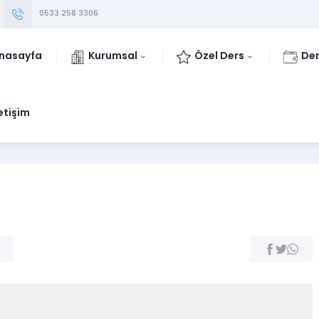
0533 258 3306
nasayfa
Kurumsal
Özel Ders
Der
letişim