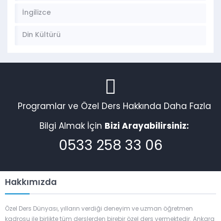
İngilizce
Din Kültürü
Programlar ve Özel Ders Hakkında Daha Fazla
Bilgi Almak İçin
Bizi Arayabilirsiniz:
0533 258 33 06
Hakkımızda
Özel Ders Dünyası, yılların verdiği deneyim ve uzman öğretmen
kadrosu ile birlikte tüm derslerden birebir özel ders vermektedir. Ankara