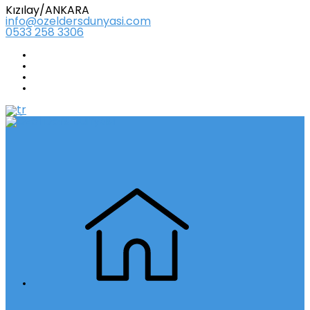
Kızılay/ANKARA
info@ozeldersdunyasi.com
0533 258 3306