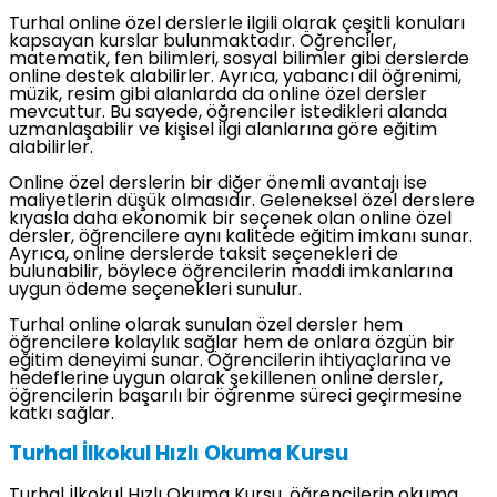
Turhal online özel derslerle ilgili olarak çeşitli konuları
kapsayan kurslar bulunmaktadır. Öğrenciler,
matematik, fen bilimleri, sosyal bilimler gibi derslerde
online destek alabilirler. Ayrıca, yabancı dil öğrenimi,
müzik, resim gibi alanlarda da online özel dersler
mevcuttur. Bu sayede, öğrenciler istedikleri alanda
uzmanlaşabilir ve kişisel ilgi alanlarına göre eğitim
alabilirler.
Online özel derslerin bir diğer önemli avantajı ise
maliyetlerin düşük olmasıdır. Geleneksel özel derslere
kıyasla daha ekonomik bir seçenek olan online özel
dersler, öğrencilere aynı kalitede eğitim imkanı sunar.
Ayrıca, online derslerde taksit seçenekleri de
bulunabilir, böylece öğrencilerin maddi imkanlarına
uygun ödeme seçenekleri sunulur.
Turhal online olarak sunulan özel dersler hem
öğrencilere kolaylık sağlar hem de onlara özgün bir
eğitim deneyimi sunar. Öğrencilerin ihtiyaçlarına ve
hedeflerine uygun olarak şekillenen online dersler,
öğrencilerin başarılı bir öğrenme süreci geçirmesine
katkı sağlar.
Turhal İlkokul Hızlı Okuma Kursu
Turhal İlkokul Hızlı Okuma Kursu, öğrencilerin okuma