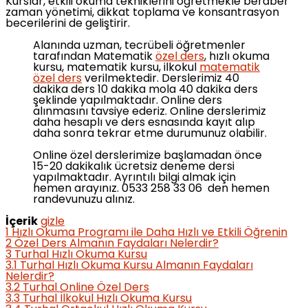
Kurslar, etkili okuma tekniklerini öğretmekle beraber
zaman yönetimi, dikkat toplama ve konsantrasyon
becerilerini de geliştirir.
Alanında uzman, tecrübeli öğretmenler
tarafından Matematik
özel ders
, hızlı okuma
kursu, matematik kursu, ilkokul
matematik
özel ders
verilmektedir. Derslerimiz 40
dakika ders 10 dakika mola 40 dakika ders
şeklinde yapılmaktadır. Online ders
alınmasını tavsiye ederiz. Online derslerimiz
daha hesaplı ve ders esnasında kayıt alıp
daha sonra tekrar etme durumunuz olabilir.
Online özel derslerimize başlamadan önce
15-20 dakikalık ücretsiz deneme dersi
yapılmaktadır. Ayrıntılı bilgi almak için
hemen arayınız. 0533 258 33 06 den hemen
randevunuzu alınız.
İçerik
gizle
1
Hızlı Okuma Programı ile Daha Hızlı ve Etkili Öğrenin
2
Özel Ders Almanın Faydaları Nelerdir?
3
Turhal Hızlı Okuma Kursu
3.1
Turhal Hızlı Okuma Kursu Almanın Faydaları
Nelerdir?
3.2
Turhal Online Özel Ders
3.3
Turhal İlkokul Hızlı Okuma Kursu