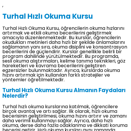
,
Turhal Hızlı Okuma Kursu
Turhal Hızlı Okuma Kursu, öğrencilerin okuma hızlarını
artırmak ve etkili okuma becerilerini geliştirmek
amacıyla düzenlenmektedir. Bu kurslar, öğrencilerin
okudukları metinleri daha hızlı bir şekilde anlamalarını
sağlamanın yanı sıra, okuma disiplini ve konsantrasyon
becerilerini de güçlendirir. Kurslar genellikle belirli bir
program dahilinde yürütülmektedir. Bu programda,
sesli okuma alıştırmaları, kelime tanıma teknikleri, göz
hareketleri ve kavrama becerilerini geliştiren
egzersizler bulunmaktadır. Ayrıca, kurslarda okuma
hızını artırmak için kullanılan farklı stratejiler ve
yöntemler öğretilmektedir.
Turhal Hızlı Okuma Kursu Almanın Faydaları
Nelerdir?
Turhal hızlı okuma kurslarına katılmak, öğrencilere
birçok avantaj ve artı sağlar. İlk olarak, hızlı okuma
becerisinin geliştirilmesi, okuma hızını artırır ve zamanı
daha verimli kullanmayı sağlar. Ayrıca, daha hızlı
okuma, derse daha fazla odaklanma ve dikkati koruma
becerisi getirir. Hızlı okuma kursları aynı zamanda