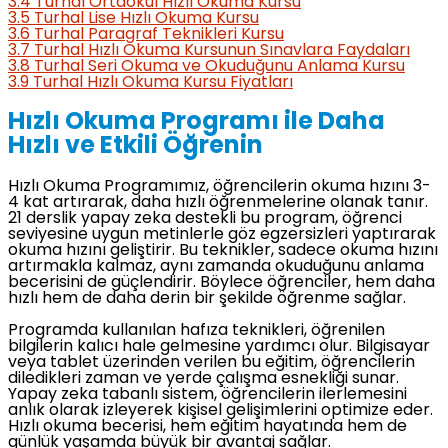
3.4
Turhal Ortaokul Hızlı Okuma Kursu
3.5
Turhal Lise Hızlı Okuma Kursu
3.6
Turhal Paragraf Teknikleri Kursu
3.7
Turhal Hızlı Okuma Kursunun Sınavlara Faydaları
3.8
Turhal Seri Okuma ve Okuduğunu Anlama Kursu
3.9
Turhal Hızlı Okuma Kursu Fiyatları
Hızlı Okuma Programı ile Daha
Hızlı ve Etkili Öğrenin
Hızlı Okuma Programımız, öğrencilerin okuma hızını 3-
4 kat artırarak, daha hızlı öğrenmelerine olanak tanır.
21 derslik yapay zeka destekli bu program, öğrenci
seviyesine uygun metinlerle göz egzersizleri yaptırarak
okuma hızını geliştirir. Bu teknikler, sadece okuma hızını
artırmakla kalmaz, aynı zamanda okuduğunu anlama
becerisini de güçlendirir. Böylece öğrenciler, hem daha
hızlı hem de daha derin bir şekilde öğrenme sağlar.
Programda kullanılan hafıza teknikleri, öğrenilen
bilgilerin kalıcı hale gelmesine yardımcı olur. Bilgisayar
veya tablet üzerinden verilen bu eğitim, öğrencilerin
diledikleri zaman ve yerde çalışma esnekliği sunar.
Yapay zeka tabanlı sistem, öğrencilerin ilerlemesini
anlık olarak izleyerek kişisel gelişimlerini optimize eder.
Hızlı okuma becerisi, hem eğitim hayatında hem de
günlük yaşamda büyük bir avantaj sağlar.