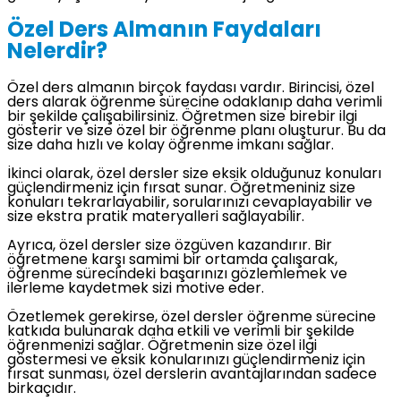
Özel Ders Almanın Faydaları
Nelerdir?
Özel ders almanın birçok faydası vardır. Birincisi, özel
ders alarak öğrenme sürecine odaklanıp daha verimli
bir şekilde çalışabilirsiniz. Öğretmen size birebir ilgi
gösterir ve size özel bir öğrenme planı oluşturur. Bu da
size daha hızlı ve kolay öğrenme imkanı sağlar.
İkinci olarak, özel dersler size eksik olduğunuz konuları
güçlendirmeniz için fırsat sunar. Öğretmeniniz size
konuları tekrarlayabilir, sorularınızı cevaplayabilir ve
size ekstra pratik materyalleri sağlayabilir.
Ayrıca, özel dersler size özgüven kazandırır. Bir
öğretmene karşı samimi bir ortamda çalışarak,
öğrenme sürecindeki başarınızı gözlemlemek ve
ilerleme kaydetmek sizi motive eder.
Özetlemek gerekirse, özel dersler öğrenme sürecine
katkıda bulunarak daha etkili ve verimli bir şekilde
öğrenmenizi sağlar. Öğretmenin size özel ilgi
göstermesi ve eksik konularınızı güçlendirmeniz için
fırsat sunması, özel derslerin avantajlarından sadece
birkaçıdır.