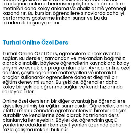
okuduğunu anlama becerisini geliştirir ve öğrencilere
metinleri daha kolay anlama ve analiz etme yeteneği
kazandırır. Bu kurslar, öğrencilere sınavlarda daha iyi
performans gösterme imkanı sunar ve bu da
akademik başarıyı artırır.
Turhal Online Özel Ders
Turhal Online Özel Ders, öğrencilere birçok avantaj
sağlar. Bu dersler, zamandan ve mekandan bağımsız
olarak alınabilir, böylece öğrencilerin kaynaklara kolay
erişimi ve esnek bir programları olur. Ayrıca, online özel
dersler, çeşitli öğrenme materyalleri ve interaktif
araçlar kullanarak öğrencilere daha etkileşimli bir
eğitim deneyimi sunar. Bu şekilde, öğrenciler daha
kolay bir şekilde öğrenme sağlar ve kendi hızlarında
ilerleyebilirler.
Online özel derslerin bir diğer avantajı ise öğrencilere
kişiselleştirilmiş bir eğitim sunmasıdır. Öğrenciler, online
platformlar üzerinden öğretmenleriyle birebir iletişim
kurabilir ve kendilerine özel olarak hazırlanan ders
planlarıyla ilerleyebilir. Böylelikle, öğrencinin güçlü
yönlerine odaklanılırken zayıf yönleri üzerinde daha
fazla çalışma imkanı bulunur.