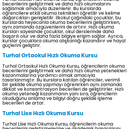
becerilerini geliştirmek ve daha hızlı okumalarını
sağlamak amacıyla düzenlenir. Bu kurslarda
öğrencilere etkili okuma teknikleri öğretilir ve kelime
dağarcıkları genişletilir. İlkokul çağındaki çocuklar, bu
kurslarda heyecanla okuma becerilerini geliştirirken,
aynı zamanda özgüvenlerini de artırır. Hızlı okuma
kursları sayesinde çocuklar, okul derslerinde daha
başarılı olur ve daha fazla bilgiye erişim sağlar. Ayrıca,
kurslar çocuklara okuma alışkanlığı kazandırır ve hayal
güçlerini geliştirir.
Turhal Ortaokul Hızlı Okuma Kursu
Turhal Ortaokul Hızlı Okuma Kursu, öğrencilerin okuma
becerilerini geliştirmek ve daha hızlı okuma yetenekleri
kazanmalarına yardımcı olmak amacıyla
tasarlanmıştır. Bu kurslara katılan öğrenciler, verimli
bir şekilde okuma yapmayı öğrenirken aynı zamanda
dikkat ve konsantrasyon becerileri de geliştirirler. Hızlı
okuma yeteneği kazanmanın yanı sıra, öğrencilerin
okuduğunu anlama ve bilgiyi doğru şekilde işleme
becerileri de artar.
Turhal Lise Hızlı Okuma Kursu
Turhal Lİse Hızlı Okuma Kursu, öğrencilerin okuma
becerilerini geliştirmelerine ve akademik başarılarını