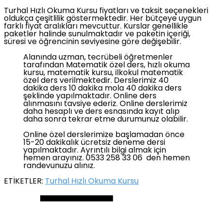
Turhal Hızlı Okuma Kursu fiyatları ve taksit seçenekleri
oldukça çeşitlilik göstermektedir. Her bütçeye uygun
farklı fiyat aralıkları mevcuttur. Kurslar genellikle
paketler halinde sunulmaktadır ve paketin içeriği,
süresi ve öğrencinin seviyesine göre değişebilir.
Alanında uzman, tecrübeli öğretmenler
tarafından Matematik özel ders, hızlı okuma
kursu, matematik kursu, ilkokul matematik
özel ders verilmektedir. Derslerimiz 40
dakika ders 10 dakika mola 40 dakika ders
şeklinde yapılmaktadır. Online ders
alınmasını tavsiye ederiz. Online derslerimiz
daha hesaplı ve ders esnasında kayıt alıp
daha sonra tekrar etme durumunuz olabilir.
Online özel derslerimize başlamadan önce
15-20 dakikalık ücretsiz deneme dersi
yapılmaktadır. Ayrıntılı bilgi almak için
hemen arayınız. 0533 258 33 06 den hemen
randevunuzu alınız.
ETİKETLER:
Turhal Hızlı Okuma Kursu