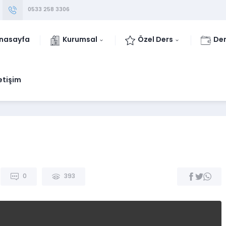
0533 258 3306
nasayfa
Kurumsal
Özel Ders
Der
letişim
0
393