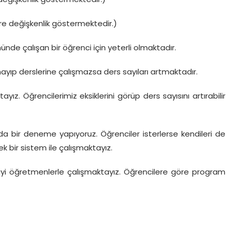
öre değişkenlik göstermektedir.) Artabilir veya azalabilir.
 değişkenlik göstermektedir.)
re değişkenlik göstermektedir.)
nde çalışan bir öğrenci için yeterli olmaktadır.
yıp derslerine çalışmazsa ders sayıları artmaktadır.
. Öğrencilerimiz eksiklerini görüp ders sayısını artırabilir
da bir deneme yapıyoruz. Öğrenciler isterlerse kendileri de
 bir sistem ile çalışmaktayız.
yi öğretmenlerle çalışmaktayız. Öğrencilere göre program