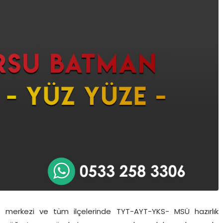
 merkezi ve tüm ilçelerinde TYT-AYT-YKS- MSÜ hazırlık