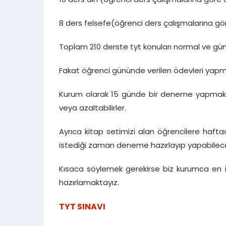
16 ders coğrafya (öğrenci ders çalışmalarına g
10 ders din (öğrenci ders çalışmalarına göre
8 ders felsefe(öğrenci ders çalışmalarına gö
Toplam 210 derste tyt konuları normal ve günü
Fakat öğrenci gününde verilen ödevleri yapma
Kurum olarak 15 günde bir deneme yapmaktayız
veya azaltabilirler.
Ayrıca kitap setimizi alan öğrencilere hafta
istediği zaman deneme hazırlayıp yapabilecek
Kısaca söylemek gerekirse biz kurumca en i
hazırlamaktayız.