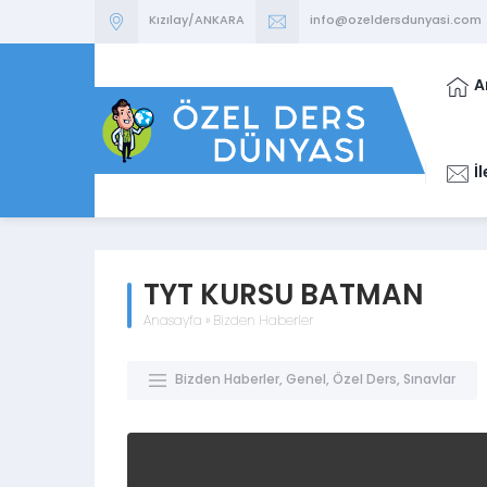
Kızılay/ANKARA
info@ozeldersdunyasi.com
A
İ
TYT KURSU BATMAN
Anasayfa
»
Bizden Haberler
Bizden Haberler
,
Genel
,
Özel Ders
,
Sınavlar