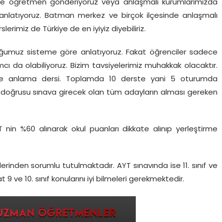
vinize öğretmen gönderiyoruz veya anlaşmalı kurumlarımızda
 anlatıyoruz. Batman merkez ve birçok ilçesinde anlaşmalı
erimiz de Türkiye de en iyiyiz diyebiliriz.
duğumuz sisteme göre anlatıyoruz. Fakat öğrenciler sadece
 da olabiliyoruz. Bizim tavsiyelerimiz muhakkak olacaktır.
 ve anlama dersi. Toplamda 10 derste yani 5 oturumda
a doğrusu sınava girecek olan tüm adayların alması gereken
nin %60 alınarak okul puanları dikkate alınıp yerleştirme
slerinden sorumlu tutulmaktadır. AYT sınavında ise 11. sınıf ve
at 9 ve 10. sınıf konularını iyi bilmeleri gerekmektedir.