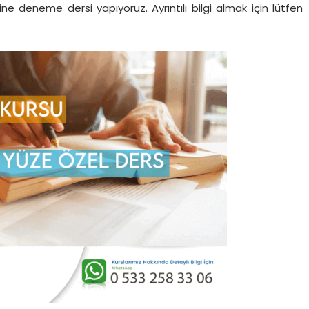
sınavlara hazırlanan adaylara hazırlanmalarında yardımcı
ul ve lise öğrencilerine ders vermekteyiz.
ne deneme dersi yapıyoruz. Ayrıntılı bilgi almak için lütfen