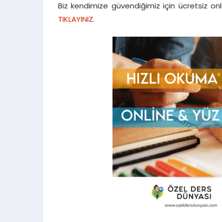
Ayrıca sadece YKS öğrencilerine değil tüm 
oluyoruz. ALES, KPSS, DGS, YÖS, İlkokul, ortaok
Biz kendimize güvendiğimiz için ücretsiz onli
TIKLAYINIZ.