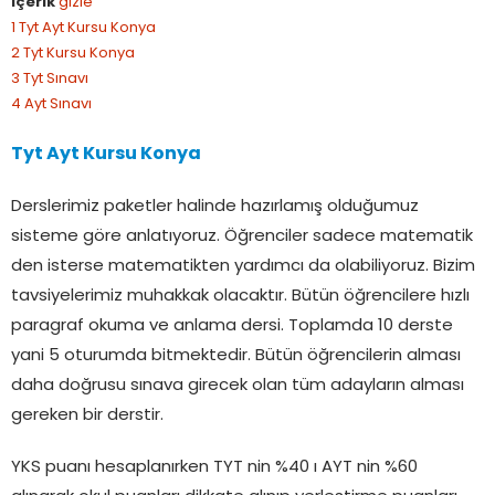
İçerik
gizle
1
Tyt Ayt Kursu Konya
2
Tyt Kursu Konya
3
Tyt Sınavı
4
Ayt Sınavı
Tyt Ayt Kursu Konya
Derslerimiz paketler halinde hazırlamış olduğumuz
sisteme göre anlatıyoruz. Öğrenciler sadece matematik
den isterse matematikten yardımcı da olabiliyoruz. Bizim
tavsiyelerimiz muhakkak olacaktır. Bütün öğrencilere hızlı
paragraf okuma ve anlama dersi. Toplamda 10 derste
yani 5 oturumda bitmektedir. Bütün öğrencilerin alması
daha doğrusu sınava girecek olan tüm adayların alması
gereken bir derstir.
YKS puanı hesaplanırken TYT nin %40 ı AYT nin %60