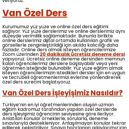
veriyoruz.
Van Özel Ders
Kurumumuz yüz yüze ve online özel ders eğitimi
sağlıyor. Yüz yüze derslerimiz ve online derslerimiz aynı
düzeyde verimlilik sağlamaktadır. Bununla birlikte
online derslerimiz dijital ortamda kullanılan grafik ve
görsellerle zenginleştirildiği için akılda kalıcılığı daha
fazladır. Online ders almak isteyen öğrencilerimize
Zoom üzerinden
20 dakikalık ücretsiz deneme dersi
yapıyoruz. Ücretsiz online deneme dersinden memnun
kalan öğrencilerimiz derslere başlayabilir veya yeni
öğretmen isteğinde bulunabilir. Yüz yüze eğitim almak
isteyen öğrencilerimizin istedikleri dersler için en uygun
ve tecrübeli öğretmenlerimizi evlerine yönlendirerek
özel ders sürecini başlatıyoruz.
Van Özel Ders İşleyişimiz Nasıldır?
Türkiye’nin en iyi öğretmenlerinden oluşan uzman
eğitim kadromuz tarafından yapılan özel derslerde
ders işleyişimiz öğrencinin seviyesine göre ilerliyor.
Anlatılan konular örneklerle, sorularla, deneme
sınavlarıyla destekleniyor. Anlaşılmayan konular tekrar
edilerek pekiştiriliyor. Sınava hazırlanan adaylarımız için