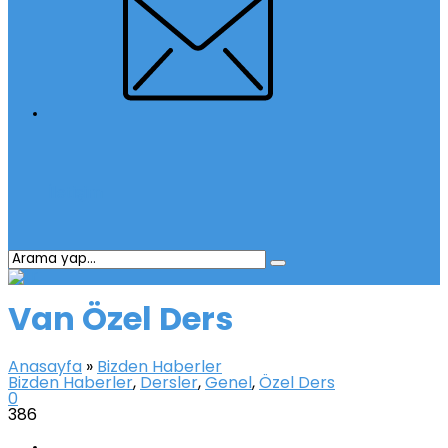
İletişim
Van Özel Ders
Anasayfa
»
Bizden Haberler
Bizden Haberler
,
Dersler
,
Genel
,
Özel Ders
0
386