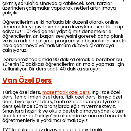
çıkmış sorularla sınavda çıkabilecek soru tarzları
üzerinden çalışmalar yapılarak netleri artırılmaya
çalışılır.
Öğrencilerimize iki haftada bir düzenli olarak online
denemeler yapıyor ve başarı düzeylerini sürekli takip
ediyoruz. Türkiye geneli yaptığımız denemelerle
öğrencilerimizin başarı seviyesini görerek daha planlı
ve istikrarlı bir çalışma programıyla başarılarını sürekli
hale getirmeye ve maksimum düzeye çıkarmaya
çalışıyoruz.
Derslerimiz toplamda 90 dakika olmakla beraber bu
sürenin 10 dakikası öğrencilerimizin mola yapması için
kullanılıyor. Bir ders saati 40 dakika sürüyor.
Van Özel Ders
Türkçe özel ders,
matematik özel ders
, ingilizce özel
ders, fen bilimleri özel ders, fizik özel ders, kimya özel
ders, biyoloji özel ders, tarih özel ders, coğrafya özel
ders şeklinde tüm branşlarda eğitim vermekteyiz.
Sınavlara hazırlık ve okula destek olmaya yönelik tüm
derslerimizde Türkiye’nin alanında uzman en tecrübeli
öğretmenleriyle yardımcı olmaktayız.
TYT konuları aday düzeyine göre değişkenlik