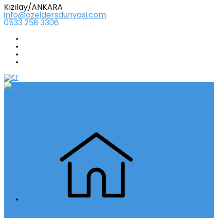
Kızılay/ANKARA
info@ozeldersdunyasi.com
0533 258 3306