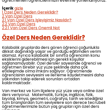
öğretmenleri öğrencilerimizin evlerine yönlendiriyoruz.
İçerik
gizle
1
Özel Ders Neden Gereklidir?
2
Van Özel Ders
2.1
Van Özel Ders İşleyişimiz Nasıldır?
2.2
Van Özel Ders
2.2.1
Van Özel Ders Önemli Not
Özel Ders Neden Gereklidir?
Kalabalık gruplarda ders gören öğrenci çoğunlukla
dikkat dağınıklığı yaşar ve gördüğü eğitimden verim
alamaz. Ayrıca kalabalık bir sınıfta öğrencinin konu
eksiklerini giderebilmesi için gerekli koşullar
sağlanamayabilir. Özel dersler sayesinde öğrenci ve
öğretmen birebir yüz yüze şeklinde daha çok
etkileşimde olma imkanı sağlıyor. Öğretmende
öğrencisinin seviyesini ve ilerleme kaydetmesini daha
yakından takip ederek sorunları ortadan
kaldırmaktadır.
Van merkez ve tüm ilçelere yüz yüze veya online özel
ders veriyoruz. Matematik, türkçe, ingilizce, fizik,
biyoloji, kimya, geometri, coğrafya, tarih ve istediğiniz
tüm branşlardan tüm seviyelere son derece tecrübeli
öğretmenlerimizle bütün yaş grupları için özel ders