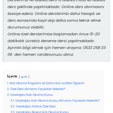
Derslerimiz 40 dakika ders 10 dakika mola 40 dakika
ders şeklinde yapılmaktadır. Online ders alınmasını
tavsiye ederiz. Online derslerimiz daha hesaplı ve
ders esnasında kayıt alıp daha sonra tekrar etme
durumunuz olabilir.
Online özel derslerimize başlamadan önce 15-20
dakikalık ücretsiz deneme dersi yapılmaktadır.
Ayrıntılı bilgi almak için hemen arayınız. 0533 258 33
06 den hemen randevunuzu alınız.
İçerik
gizle
1
Hızlı Okuma Programı ile Daha Hızlı ve Etkili Öğrenin
2
Özel Ders Almanın Faydaları Nelerdir?
3
Vezirköprü Hızlı Okuma Kursu
3.1
Vezirköprü Hızlı Okuma Kursu Almanın Faydaları Nelerdir?
3.2
Vezirköprü Online Özel Ders
3.3
Vezirköprü İlkokul Hızlı Okuma Kursu